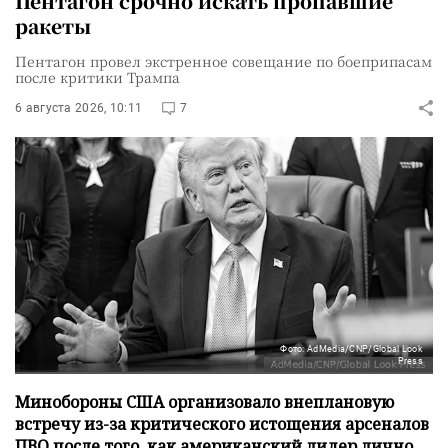
Пентагон срочно искать пропавшие
ракеты
Пентагон провел экстренное совещание по боеприпасам
после критики Трампа
6 августа 2026, 10:11
7
Фото: AdMedia/CNP/Global Look
Press
Минобороны США организовало внеплановую
встречу из-за критического истощения арсеналов
ПВО после того, как американский лидер лично