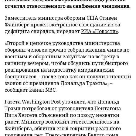
отчитал ответственного за снабжение чиновника.
Заместитель министра обороны США Стивен
Файнберг провел экстренное совещание из-за
дефицита снарядов, передает
РИА «Новости»
.
«Второй в цепочке руководства министерства
обороны человек срочно собрал высших чинов по
военным и оборонным закупкам на встречу в
пятницу вечером, чтобы обсудить пути быстрого
реагирования на недостатку американских
боеприпасов, - после того как он получил гневный
звонок от президента Дональда Трампа», –
сообщает канал NBC.
Газета Washington Post уточняет, что Дональд
Трамп потребовал от руководителя Пентагона
Пита Хегсета объяснений по поводу нехватки
ракет. Министр возложил ответственность на
Файнберга, обвинив его в сокрытии реального
положения дел. Пресс-секретарь Белого дома