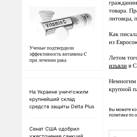
гражданин
товара. П
литовцы, 
Как писал
из Евросо
Ученые подтвердили
эффективность витамина C
Летом тог
при лечении рака
изъяли
в С
Немногим 
крупной п
На Украине уничтожили
крупнейший склад
средств защиты Delta Plus
Вы можете к
политике по 
Сенат США одобрил
ужесточение санкций