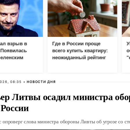
зал взрыв в
Где в России проще
У
 Появилась
всего купить квартиру:
о
Зеленским
неожиданный рейтинг
"
с
026, 08:35 •
НОВОСТИ ДНЯ
ер Литвы осадил министра обо
 России
 опроверг слова министра обороны Ливты об угрозе со с