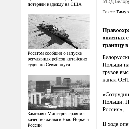
МВД Белору
потеряли надежду на США
Tекст:
Тимур
Правоохра
опасных с
границу в
Росатом сообщил о запуске
Белорусск
регулярных рейсов китайских
судов по Севморпути
Польши на
грузов вы
канал ОНТ
«Сотрудни
Польши. Н
Россия», 
Замглавы Минстроя сравнил
качество жилья в Нью-Йорке и
В ходе оп
России