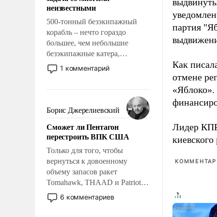
адаптироваться.
выдвинуты
неизвестными
уведомлени
500-тонный безэкипажный
партия "Я
корабль – нечто гораздо
выдвижения
большее, чем небольшие
безэкипажные катера,
Как писал
применение которых уже
1 комментарий
стало обыденностью. Задача по
отмене ре
созданию такого корабля очень
«Яблоко».
сложна и амбициозна. Однако
финансиро
и ее реализация радикально
Борис Джерелиевский
поднимет наши боевые
Сможет ли Пентагон
Лидер КП
возможности.
перестроить ВПК США
киевского
Только для того, чтобы
вернуться к довоенному
КОММЕНТАРИ
объему запасов ракет
Tomahawk, THAAD и Patriot
США потребуется более трех
6 комментариев
лет. Даже небольшая война с
Ираном опустошила