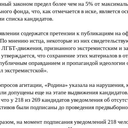
нный законом предел более чем на 5% от максималь
ного фонда, что, как отмечается в иске, является 
ии списка кандидатов.
аявлении содержатся претензии к публикациям на о
 По мнению истца, некоторые из них свидетельству
 ЛГБТ-движения, признанного экстремистским и з
 утверждается, что сохранение этих материалов в о
«публичным оправданием и пропагандой идеологии 
ал экстремистской».
просов агитации, «Родина» указала на нарушения, 
ыли допущены еще на этапе выдвижения кандидатов. 
 что у 218 из 269 кандидатов уведомления об отсу
активов были подписаны до проведения предвыборног
разом, на момент подписания уведомлений 218 чело