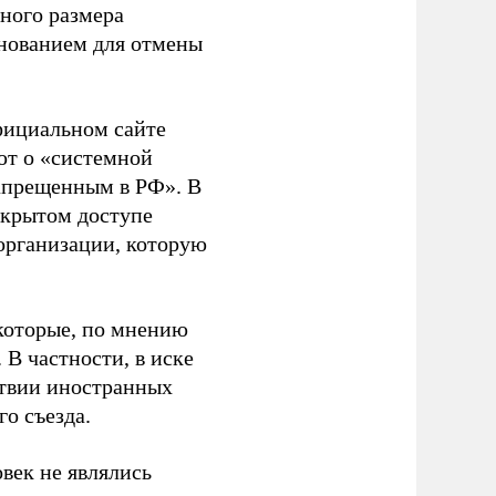
ного размера
основанием для отмены
фициальном сайте
ют о «системной
апрещенным в РФ». В
ткрытом доступе
организации, которую
которые, по мнению
В частности, в иске
тствии иностранных
о съезда.
век не являлись