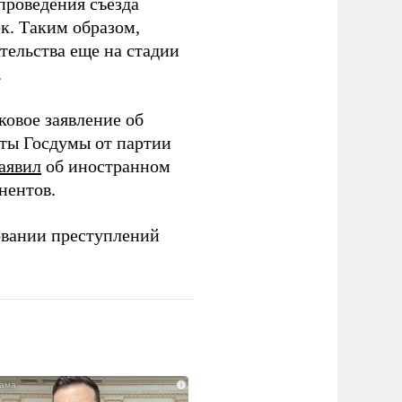
проведения съезда
ек. Таким образом,
тельства еще на стадии
.
ковое заявление об
аты Госдумы от партии
аявил
об иностранном
нентов.
овании преступлений
i