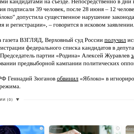
ми кандидатами на съезде. Непосредственно в дни 
я подписали 39 человек, после 28 июня – 12 челов
блоко" допустила существенное нарушение законода
 и регистрации», – говорится в исковом заявлении
а газета ВЗГЛЯД, Верховный суд России
получил
ис
гистрации федерального списка кандидатов в депут
 Председатель партии «Родина» Алексей Журавлев
з
вании предвыборной кампании политических оппо
РФ Геннадий Зюганов
обвинил
«Яблоко» в игнорир
 режима.
И (0)
▼
i
i