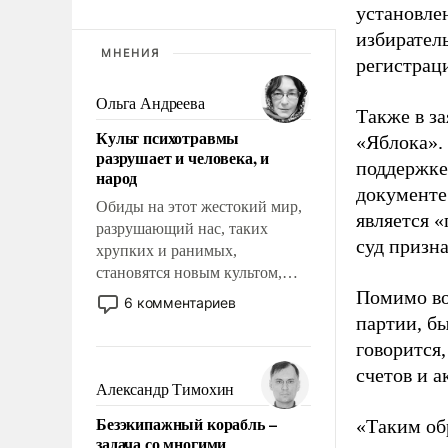
установле
избиратель
МНЕНИЯ
регистрац
Ольга Андреева
Также в з
Культ психотравмы
«Яблока».
разрушает и человека, и
поддержке
народ
документе
Обиды на этот жестокий мир,
является 
разрушающий нас, таких
суд призн
хрупких и ранимых,
становятся новым культом,
постепенно вытесняя и
Помимо во
6 комментариев
отменяя традиционное
партии, б
требование к человеку – быть
говорится,
мужественным и твердым под
счетов и 
ударами судьбы, брать на себя
Александр Тимохин
ответственность, помогать
Безэкипажный корабль –
«Таким об
слабым, идти вперед и
задача со многими