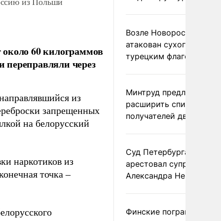
оссию из Польши
Возле Новороссийска
атакован сухогруз под
 около 60 килограммов
турецким флагом
и переправляли через
Минтруд предложил
 направлявшийся из
расширить список
ереброски запрещенных
получателей двух пенс
лкой на белорусский
Суд Петербурга заочно
ки наркотиков из
арестовал супругу
конечная точка –
Александра Невзорова
белорусского
Финские пограничники