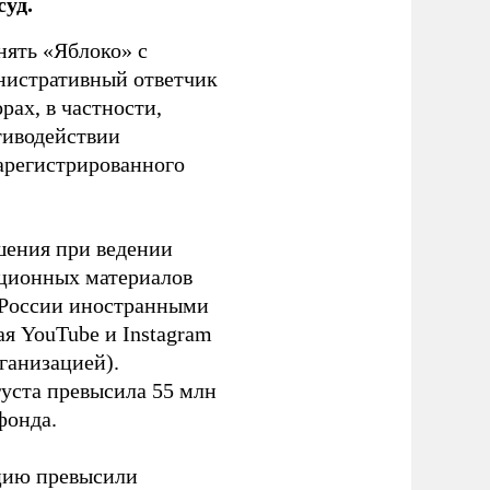
уд.
нять «Яблоко» с
инистративный ответчик
ах, в частности,
тиводействии
зарегистрированного
шения при ведении
ационных материалов
в России иностранными
я YouTube и Instagram
ганизацией).
густа превысила 55 млн
фонда.
ацию превысили