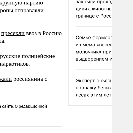
закрыли проходы для
к крупную партию
диких животных на
тропы отправляли
границе с Россией
и
пресекли
ввоз в Россию
Семье фермера Уолкер
ша.
из мема «веселый
молочник» пригрозили
орусские полицейские
выдворением из Росси
наркотиков.
жали
россиянина с
Эксперт объяснил
пропажу белых грибов 
лесах этим летом
 сайте. О редакционной