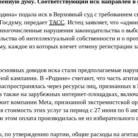
венную думу. Соответствующий иск направлен в с
одина» подала иск в Верховный суд с требованием с
 Госдуму, передает
ТАСС
. Истец заявляет, что «адм
многочисленные нарушения законодательства о выбор
ельства об интеллектуальной собственности и о про
му, каждое из которых влечет отмену регистрации 
основных доводов иска стали предполагаемые нару
ной кампании. В «Родине» считают, что часть агит
распространялась через ресурсы лиц, признанных 
 а также на зарубежных интернет-площадках, включа
жит компании Meta, признанной экстремистской ор
 стоимость этих услуг за период с 27 июня по 6 ав
и этом оплата производилась не из избирательного 
о, по утверждению партии, общие расходы на агит