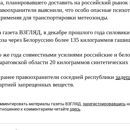
а, планировавшего доставить на российский рыно
равоохранители выяснили, что особо опасные психо
применяя для транспортировки метеозонды.
а газета ВЗГЛЯД, в декабре прошлого года силовик
юза через Белоруссию более 135 килограммов гаши
о же года совместными усилиями российские и бел
аратовской области 20 килограммов синтетических 
ранее правоохранители соседней республики
задер
артией запрещенных веществ.
омментировать материалы газеты ВЗГЛЯД,
зарегистрировавшись
на
отношению к комментариям читайте
здесь
.