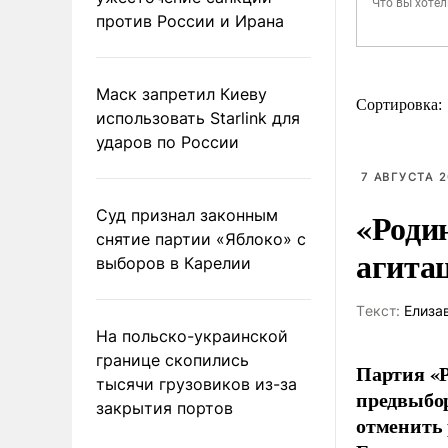
против России и Ирана
Маск запретил Киеву
Сортировка:
использовать Starlink для
ударов по России
7 АВГУСТА 2
«Роди
Суд признал законным
снятие партии «Яблоко» с
агита
выборов в Карелии
Tекст:
Елиза
На польско-украинской
границе скопились
Партия «Р
тысячи грузовиков из-за
предвыбор
закрытия портов
отменить 