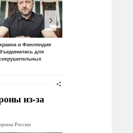
краина и Финляндия
Пощечина всей системе
бъединились для
правосудия: что
сокрушительных
натворил сын
анкций" против России
украинского олигарха
роны из-за
тороны России