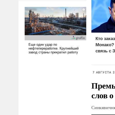
американские арсеналы.
Сложившаяся ситуация
означает многолетний период
уязвимости США, например,
перед Китаем.
Кто зака
Монако?
связь с 
7 АВГУСТА 2
Премь
слов о
Синкявичюс