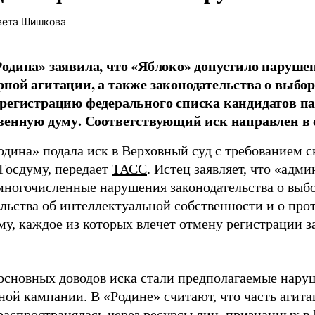
вета Шишкова
одина» заявила, что «Яблоко» допустило наруше
ной агитации, а также законодательства о выбор
регистрацию федерального списка кандидатов па
венную думу. Соответствующий иск направлен в с
одина» подала иск в Верховный суд с требованием с
 Госдуму, передает
ТАСС
. Истец заявляет, что «адм
многочисленные нарушения законодательства о выбор
ельства об интеллектуальной собственности и о про
му, каждое из которых влечет отмену регистрации 
основных доводов иска стали предполагаемые нару
ной кампании. В «Родине» считают, что часть агит
распространялась через ресурсы лиц, признанных 