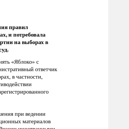
ния правил
ах, и потребовала
ртии на выборах в
уд.
нять «Яблоко» с
инистративный ответчик
ах, в частности,
тиводействии
зарегистрированного
шения при ведении
ационных материалов
в России иностранными