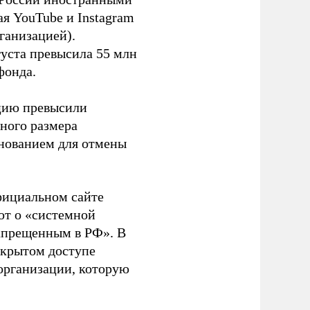
я YouTube и Instagram
ганизацией).
густа превысила 55 млн
фонда.
ацию превысили
ного размера
основанием для отмены
фициальном сайте
ют о «системной
апрещенным в РФ». В
ткрытом доступе
организации, которую