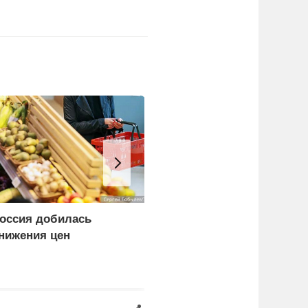
оссия добилась
Умер советский чемпио
нижения цен
по стендовой стрельбе
Рудольф Полянский