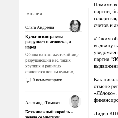
Помимо во
партии, б
МНЕНИЯ
говорится,
счетов и 
Ольга Андреева
Культ психотравмы
«Таким об
разрушает и человека, и
выдвинуты
народ
уведомлени
Обиды на этот жестокий мир,
партия "Я
разрушающий нас, таких
выдвижения
хрупких и ранимых,
становятся новым культом,
постепенно вытесняя и
Как писал
9 комментариев
отменяя традиционное
отмене ре
требование к человеку – быть
«Яблоко».
мужественным и твердым под
финансиро
ударами судьбы, брать на себя
Александр Тимохин
ответственность, помогать
Безэкипажный корабль –
слабым, идти вперед и
Лидер КП
задача со многими