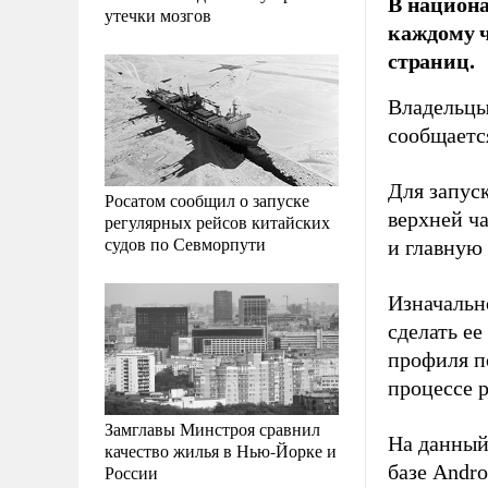
В национ
утечки мозгов
каждому ч
страниц.
Владельцы
сообщаетс
Для запуск
Росатом сообщил о запуске
верхней ч
регулярных рейсов китайских
судов по Севморпути
и главную
Изначальн
сделать е
профиля п
процессе 
Замглавы Минстроя сравнил
На данный
качество жилья в Нью-Йорке и
базе Andr
России