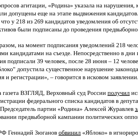
просов агитации, «Родина» указала на нарушения, 
ыли допущены еще на этапе выдвижения кандидатов. 
 что у 218 из 269 кандидатов уведомления об отсу
активов были подписаны до проведения предвыборног
разом, на момент подписания уведомлений 218 чело
ми кандидатами на съезде. Непосредственно в дни 
я подписали 39 человек, после 28 июня – 12 челов
блоко" допустила существенное нарушение законода
 и регистрации», – говорится в исковом заявлении
а газета ВЗГЛЯД, Верховный суд России
получил
ис
гистрации федерального списка кандидатов в депут
 Председатель партии «Родина» Алексей Журавлев
з
вании предвыборной кампании политических оппо
РФ Геннадий Зюганов
обвинил
«Яблоко» в игнорир