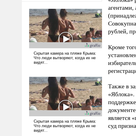
агентами,
(принадле
Совокупная
рублей, пр
Кроме тог
установле
избиратель
регистрац
Также в з
«Яблока».
поддержке
документе
является 
суд призн