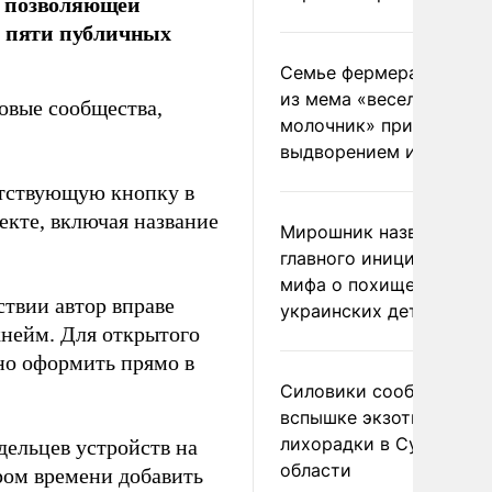
, позволяющей
о пяти публичных
Семье фермера Уолкер
из мема «веселый
овые сообщества,
молочник» пригрозили
выдворением из Росси
ветствующую кнопку в
екте, включая название
Мирошник назвал
главного инициатора
мифа о похищении
ствии автор вправе
украинских детей
кнейм. Для открытого
но оформить прямо в
Силовики сообщили о
вспышке экзотической
лихорадки в Сумской
дельцев устройств на
области
ром времени добавить