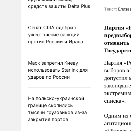
средств защиты Delta Plus
Tекст:
Елиза
Партия «Р
Сенат США одобрил
предвыбор
ужесточение санкций
отменить 
против России и Ирана
Государст
Партия «Р
Маск запретил Киеву
использовать Starlink для
выборов в
ударов по России
допустил 
законодат
экстремиз
На польско-украинской
списка».
границе скопились
тысячи грузовиков из-за
Одним из 
закрытия портов
агитацион
«Яблока» 