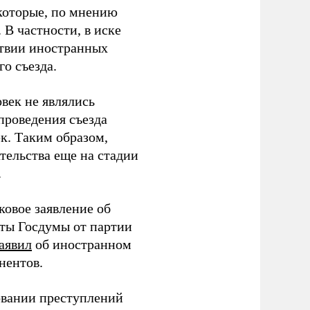
которые, по мнению
В частности, в иске
тствии иностранных
о съезда.
век не являлись
проведения съезда
ек. Таким образом,
тельства еще на стадии
.
ковое заявление об
аты Госдумы от партии
аявил
об иностранном
нентов.
овании преступлений