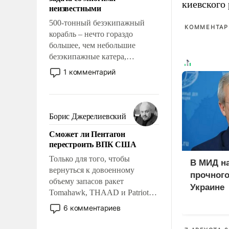
адаптироваться.
киевского
неизвестными
500-тонный безэкипажный
КОММЕНТАРИ
корабль – нечто гораздо
большее, чем небольшие
безэкипажные катера,
применение которых уже
1 комментарий
стало обыденностью. Задача по
созданию такого корабля очень
сложна и амбициозна. Однако
и ее реализация радикально
Борис Джерелиевский
поднимет наши боевые
Сможет ли Пентагон
возможности.
перестроить ВПК США
Только для того, чтобы
В МИД н
вернуться к довоенному
прочного
объему запасов ракет
Украине
Tomahawk, THAAD и Patriot
США потребуется более трех
6 комментариев
лет. Даже небольшая война с
Ираном опустошила