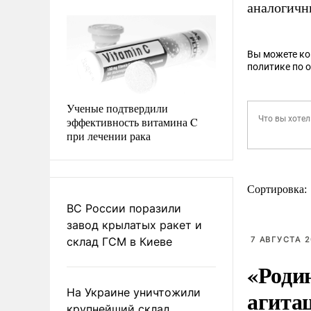
аналогичн
Вы можете к
политике по 
Ученые подтвердили
эффективность витамина C
при лечении рака
Сортировка:
ВС России поразили
завод крылатых ракет и
склад ГСМ в Киеве
7 АВГУСТА 2
«Роди
агита
На Украине уничтожили
крупнейший склад