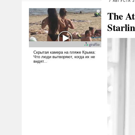
7 АВГУСТА 2
американские арсеналы.
The At
Сложившаяся ситуация
означает многолетний период
Starli
уязвимости США, например,
перед Китаем.