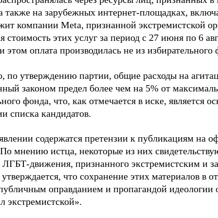
 а также на зарубежных интернет-площадках, включа
жит компании Meta, признанной экстремистской ор
 стоимость этих услуг за период с 27 июня по 6 ав
и этом оплата производилась не из избирательного 
о, по утверждению партии, общие расходы на агит
нный законом предел более чем на 5% от максималь
ного фонда, что, как отмечается в иске, является 
ии списка кандидатов.
аявлении содержатся претензии к публикациям на о
 По мнению истца, некоторые из них свидетельству
 ЛГБТ-движения, признанного экстремистским и з
 утверждается, что сохранение этих материалов в о
«публичным оправданием и пропагандой идеологии 
ал экстремистской».