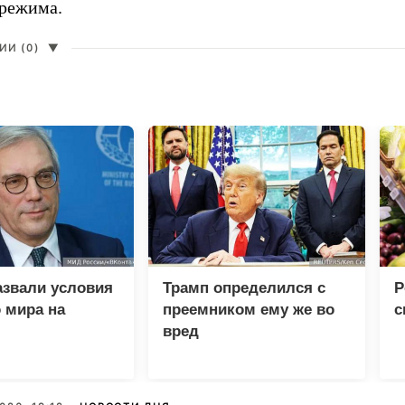
 режима.
И (0)
▼
азвали условия
Трамп определился с
Р
 мира на
преемником ему же во
с
вред