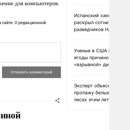
жение для компьютеров.
Испанский хакер Хиль
раскрыл сотни
 сайте. О редакционной
разведчиков НАТО и С
Ученые в США назвали 
ягоды причиной
«взрывной» диареи
Эксперт объяснил
пропажу белых грибов 
лесах этим летом
онной