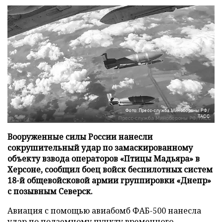
Фото: Пресс-служба Минобороны РФ/
ТАСС
Вооруженные силы России нанесли
сокрушительный удар по замаскированному
объекту взвода операторов «Птицы Мадьяра» в
Херсоне, сообщил боец войск беспилотных систем
18-й общевойсковой армии группировки «Днепр»
с позывным Северск.
Авиация с помощью авиабомб ФАБ-500 нанесла
удар по подземному пункту временного