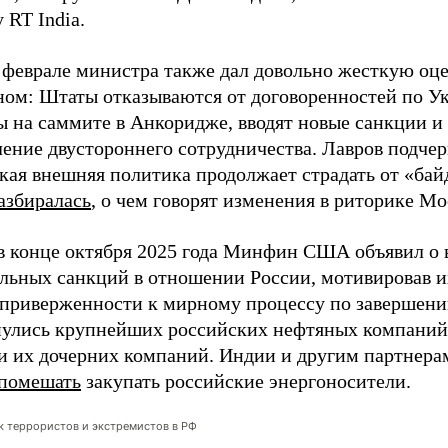
 RT India.
в феврале министра также дал довольно жесткую оц
ом: Штаты отказываются от договоренностей по Ук
ы на саммите в Анкоридже, вводят новые санкции 
ление двустороннего сотрудничества. Лавров подчер
кая внешняя политика продолжает страдать от «ба
азбиралась
, о чем говорят изменения в риторике Мо
в конце октября 2025 года Минфин США объявил о 
льных санкций в отношении России, мотивировав и
 приверженности к мирному процессу по завершени
улись крупнейших российских нефтяных компаний
и их дочерних компаний. Индии и другим партнер
помешать
закупать российские энергоносители.
ок террористов и экстремистов в РФ