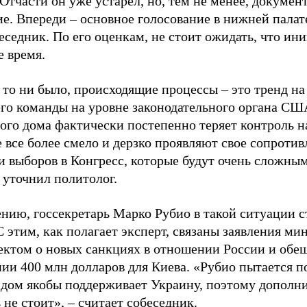
 Отчасти он уже устарел, но, тем не менее, докуме
е. Впереди – основное голосование в нижней палате
еседник. По его оценкам, не стоит ожидать, что ин
 время.
 то ни было, происходящие процессы – это тренд н
его команды на уровне законодательного органа США
ого дома фактически постепенно теряет контроль н
 все более смело и дерзко проявляют свое сопротив
и выборов в Конгресс, которые будут очень сложны
 уточнил политолог.
ению, госсекретарь Марко Рубио в такой ситуации с
С этим, как полагает эксперт, связаны заявления ми
ектом о новых санкциях в отношении России и обещ
нии 400 млн долларов для Киева. «Рубио пытается п
 дом якобы поддерживает Украину, поэтому дополн
не стоит», – считает собеседник.