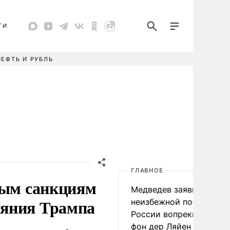
ТИ
НЕФТЬ И РУБЛЬ
ГЛАВНОЕ
вым санкциям
Медведев заявил о
ияния Трампа
неизбежной победе
России вопреки словам
фон дер Ляйен