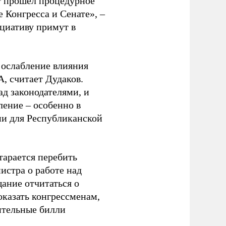
нт прошел процедурное
 Конгресса и Сенате», –
ициативу примут в
а ослабление влияния
, считает Дудаков.
ад законодателями, и
ление – особенно в
ми для Республиканской
тарается перебить
нистра о работе над
ание отчитаться о
оказать конгрессменам,
ительные билли