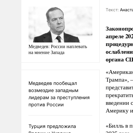
Tекст:
Анаста
Законопро
апреле 20
процедурн
Медведев: России наплевать
ослаблени
на мнение Запада
органа СШ
«Американ
Трампа», 
Медведев пообещал
представит
возмездие западным
прекратить
лидерам за преступления
введении 
против России
Америку и
«Билль в 
Турция предложила