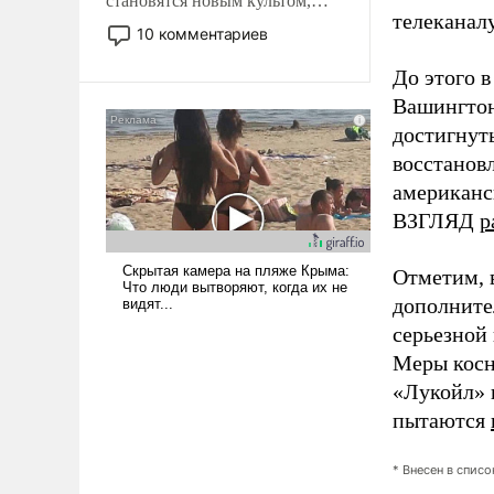
становятся новым культом,
телеканалу
постепенно вытесняя и
10 комментариев
отменяя традиционное
требование к человеку – быть
До этого 
мужественным и твердым под
Вашингтон
ударами судьбы, брать на себя
достигнут
ответственность, помогать
восстанов
слабым, идти вперед и
американс
адаптироваться.
ВЗГЛЯД
р
Отметим, 
дополните
серьезной
Меры косн
«Лукойл» 
пытаются
* Внесен в спис