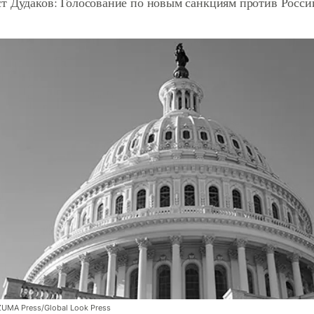
т Дудаков: Голосование по новым санкциям против Росси
ZUMA Press/Global Look Press