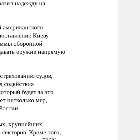
разил надежду на
ей американского
доставление Киеву
раммы оборонной
едавать оружие напрямую
страхованию судов,
д содействия
оторый будет за это
ет несколько мер,
России.
ных, крупнейших
 секторов. Кроме того,