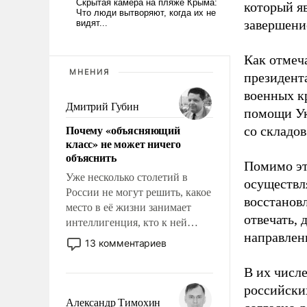
который я
завершени
Как отмеч
МНЕНИЯ
президент
военных к
Дмитрий Губин
помощи Ук
Почему «объясняющий
со складов
класс» не может ничего
объяснить
Помимо эт
Уже несколько столетий в
осуществл
России не могут решить, какое
восстановл
место в её жизни занимает
отвечать, 
интеллигенция, кто к ней
направлен
принадлежит, а кого из неё
13 комментариев
исключили с правом
восстановления и без оного. И
В их числ
чем она отличается от просто
российских
образованных людей. Иногда
Александр Тимохин