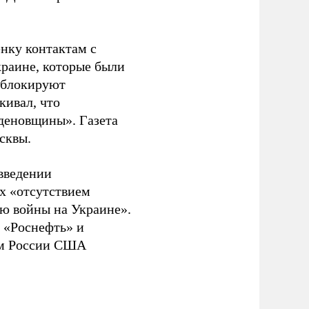
енку контактам с
раине, которые были
и блокируют
кивал, что
йденовщины». Газета
сквы.
введении
х «отсутствием
ю войны на Украине».
 «Роснефть» и
ам России США