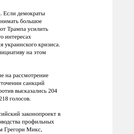
е. Если демократы
ринимать большое
 от Трампа усилить
о интересах
я украинского кризиса.
нициативу на этом
е на рассмотрение
сточении санкций
ротив высказались 204
218 голосов.
сийский законопроект в
оводства профильных
м Грегори Микс,