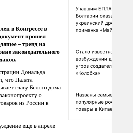
Упавшим БПЛА в
Болгарии оказался
украинский дрон-
ен в Конгрессе в
приманка «Майя»
, документ прошел
дящее – тренд на
овне законодательного
Стало известно о
даков.
возбуждении дела из-з
угроз создателям
страции Дональда
«Колобка»
, что Палата
ывает главу Белого дома
Названы самые
 законопроекту о
популярные российски
оваров из России в
товары в Китае
уждение еще в апреле