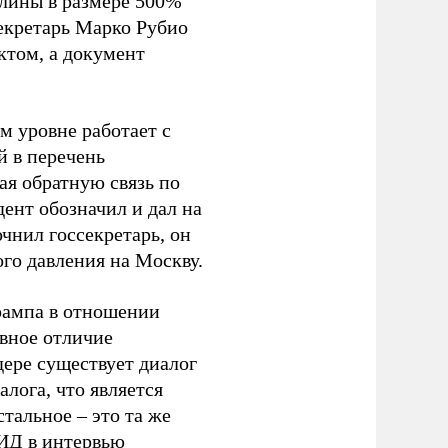
шлины в размере 500%
екретарь Марко Рубио
ктом, а документ
м уровне работает с
й в перечень
ая обратную связь по
ент обозначил и дал на
очнил госсекретарь, он
го давления на Москву.
рампа в отношении
авное отличие
ере существует диалог
лога, что является
тальное – это та же
МИД в интервью