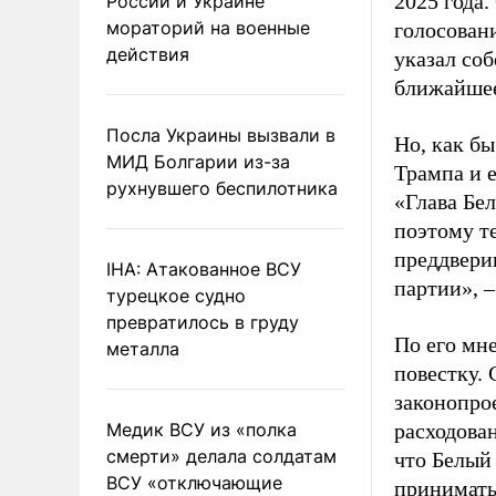
2025 года.
России и Украине
мораторий на военные
голосовани
действия
указал соб
ближайшее
Посла Украины вызвали в
Но, как бы
МИД Болгарии из-за
Трампа и 
рухнувшего беспилотника
«Глава Бел
поэтому те
преддвери
IHA: Атакованное ВСУ
партии», –
турецкое судно
превратилось в груду
По его мн
металла
повестку. 
законопро
Медик ВСУ из «полка
расходова
смерти» делала солдатам
что Белый
ВСУ «отключающие
принимать 