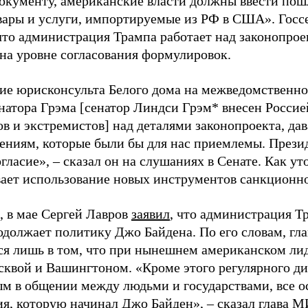
документу, американские власти должны ввести по
овары и услуги, импортируемые из РФ в США». Госс
 что администрация Трампа работает над законопрое
 на уровне согласования формулировок.
ие юрисконсульта Белого дома на межведомственно
натора Грэма [сенатор Линдси Грэм* внесен Россие
в и экстремистов] над деталями законопроекта, дав
ениям, которые были бы для нас приемлемы. Презид
огласие», – сказал он на слушаниях в Сенате. Как ут
ает использование новых инструментов санкционно
 в мае Сергей Лавров
заявил
, что администрация Т
одолжает политику Джо Байдена. По его словам, гл
ся лишь в том, что при нынешнем американском лид
квой и Вашингтоном. «Кроме этого регулярного диа
м в общении между людьми и государствами, все ос
ия, которую начинал Джо Байден», – сказал глава 