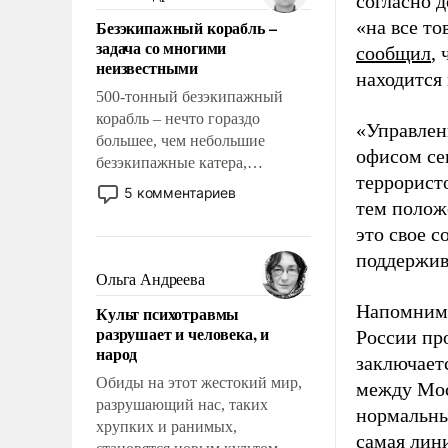
согласно 
казалось, что эти вопросы
Безэкипажный корабль –
«на все т
решены раз и навсегда, но –
задача со многими
сообщил
,
нет, не решены.
неизвестными
находится
500-тонный безэкипажный
корабль – нечто гораздо
«Управлен
большее, чем небольшие
офисом се
безэкипажные катера,
террористо
применение которых уже
5 комментариев
тем полож
стало обыденностью. Задача по
созданию такого корабля очень
это свое с
сложна и амбициозна. Однако
поддержив
и ее реализация радикально
Ольга Андреева
поднимет наши боевые
Напомним,
Культ психотравмы
возможности.
разрушает и человека, и
России пр
народ
заключает
Обиды на этот жестокий мир,
между Мос
разрушающий нас, таких
нормальны
хрупких и ранимых,
самая лин