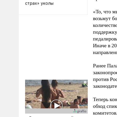
страх» уколы
«То, что м
возьмут б
количеств
поддержку
педалиров
Иначе в 20
направлен
Ранее Пал
законопро
против Ро
законодат
Теперь ко
обход спи
комитетов