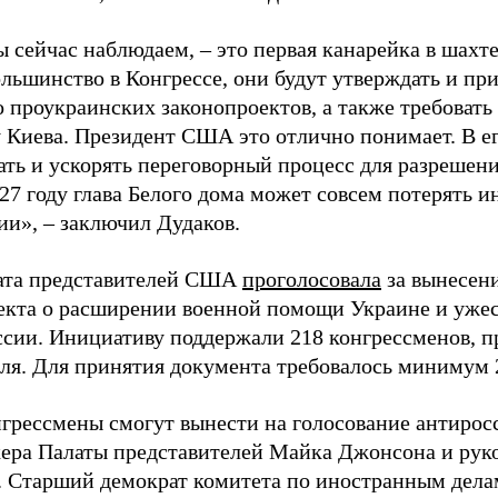
ы сейчас наблюдаем, – это первая канарейка в шахт
ольшинство в Конгрессе, они будут утверждать и п
о проукраинских законопроектов, а также требовать
 Киева. Президент США это отлично понимает. В ег
ать и ускорять переговорный процесс для разрешени
27 году глава Белого дома может совсем потерять и
ии», – заключил Дудаков.
ата представителей США
проголосовала
за вынесени
екта о расширении военной помощи Украине и уже
ссии. Инициативу поддержали 218 конгрессменов, п
еля. Для принятия документа требовалось минимум 
нгрессмены смогут вынести на голосование антирос
кера Палаты представителей Майка Джонсона и рук
. Старший демократ комитета по иностранным дела