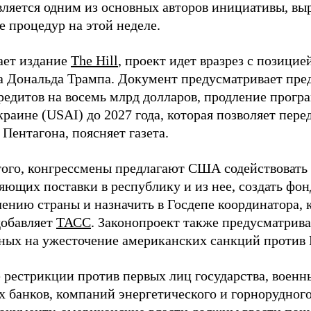
вляется одним из основных авторов инициативы, вы
е процедур на этой неделе.
ает издание
The Hill
, проект идет вразрез с позици
а Дональда Трампа. Документ предусматривает пре
редитов на восемь млрд долларов, продление прог
раине (USAI) до 2027 года, которая позволяет пер
 Пентагона, поясняет газета.
ого, конгрессмены предлагают США содействовать 
яющих поставки в республику и из нее, создать фон
ению страны и назначить в Госдепе координатора, к
добавляет
ТАСС
. Законопроект также предусматрива
ных на ужесточение американских санкций против 
е рестрикции против первых лиц государства, воен
 банков, компаний энергетического и горнорудного