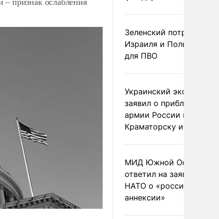
и – признак ослабления
Зеленский потребовал 
Израиля и Польши рак
для ПВО
Украинский эксперт
заявил о приближении
армии России к
Краматорску и Славянс
МИД Южной Осетии
ответил на заявления
НАТО о «российской
аннексии»