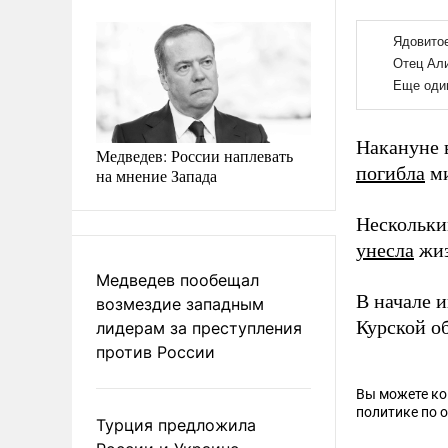
Накануне в
Медведев: России наплевать
погибла
ми
на мнение Запада
Нескольки
унесла
жиз
Медведев пообещал
В начале 
возмездие западным
Курской о
лидерам за преступления
против России
Вы можете к
политике по 
Турция предложила