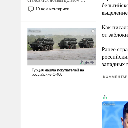
становятся новым культом,
бельгийско
постепенно вытесняя и
10 комментариев
выделение 
отменяя традиционное
требование к человеку – быть
мужественным и твердым под
Как писал
ударами судьбы, брать на себя
от заблок
ответственность, помогать
слабым, идти вперед и
Ранее стр
адаптироваться.
российски
западных 
КОММЕНТАРИ