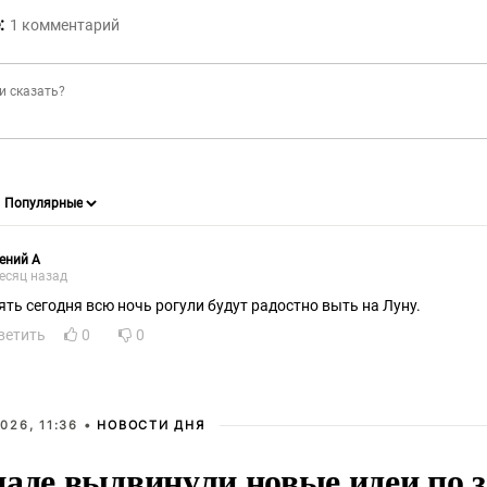
:
1
комментарий
ений А
есяц назад
ять сегодня всю ночь рогули будут радостно выть на Луну.
ветить
0
0
026, 11:36 •
НОВОСТИ ДНЯ
паде выдвинули новые идеи по