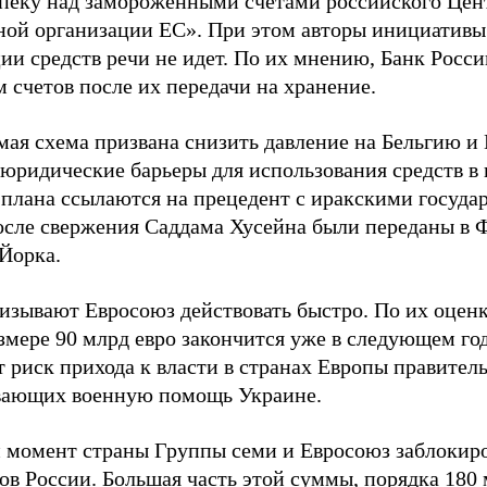
опеку над замороженными счетами российского Цен
ной организации ЕС». При этом авторы инициативы 
ии средств речи не идет. По их мнению, Банк Росс
 счетов после их передачи на хранение.
ая схема призвана снизить давление на Бельгию и E
 юридические барьеры для использования средств в
 плана ссылаются на прецедент с иракскими госуда
осле свержения Саддама Хусейна были переданы в 
Йорка.
изывают Евросоюз действовать быстро. По их оценк
змере 90 млрд евро закончится уже в следующем год
 риск прихода к власти в странах Европы правитель
ающих военную помощь Украине.
 момент страны Группы семи и Евросоюз заблокиро
ов России. Большая часть этой суммы, порядка 180 