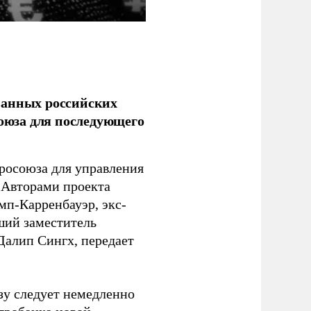
ванных российских
союза для последующего
росоюза для управления
 Авторами проекта
п-Карренбауэр, экс-
ший заместитель
алип Сингх, передает
зу следует немедленно