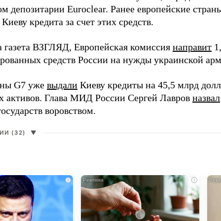
м депозитарии Euroclear. Ранее европейские страны
Киеву кредита за счет этих средств.
а газета ВЗГЛЯД, Европейская комиссия
направит
1,
ированных средств России на нужды украинской арм
аны G7 уже
выдали
Киеву кредиты на 45,5 млрд долла
х активов. Глава МИД России Сергей Лавров
назвал
государств воровством.
И (32)
▼
i
i