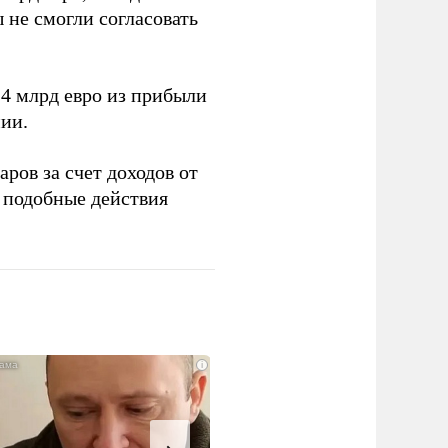
 не смогли согласовать
4 млрд евро из прибыли
ии.
ров за счет доходов от
подобные действия
i