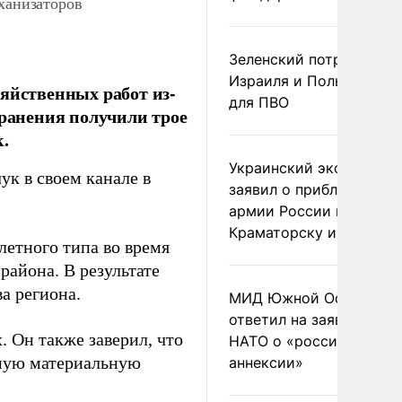
ханизаторов
Зеленский потребовал 
Израиля и Польши рак
яйственных работ из-
для ПВО
 ранения получили трое
.
Украинский эксперт
ук в своем канале в
заявил о приближении
армии России к
Краматорску и Славянс
етного типа во время
района. В результате
а региона.
МИД Южной Осетии
ответил на заявления
 Он также заверил, что
НАТО о «российской
имую материальную
аннексии»