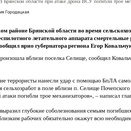
В Брянской области при атаке дрона ВСУ погибли трое ме
ия Городецкая
ом районе Брянской области во время сельскохоз
беспилотного летательного аппарата смертельные
сообщил врио губернатора региона Егор Ковальчук
произошла вблизи поселка Селище, сообщил Ковальч
ие террористы нанесли удар с помощью БпЛА самол
 сельхозработ в поле вблизи п. Селище Почепского 
 атаки погибли трое механизаторов», – написал глав
 выразил глубокие соболезнования семьям погибших.
близким рабочих обязательно окажут всю необход