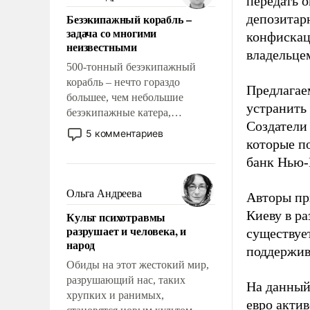
передать 
казалось, что эти вопросы
Безэкипажный корабль –
депозитар
решены раз и навсегда, но –
задача со многими
конфискац
нет, не решены.
неизвестными
владельцем
500-тонный безэкипажный
корабль – нечто гораздо
Предлагаем
большее, чем небольшие
устранить
безэкипажные катера,
Создатели
применение которых уже
5 комментариев
которые п
стало обыденностью. Задача по
созданию такого корабля очень
банк Нью-
сложна и амбициозна. Однако
и ее реализация радикально
Ольга Андреева
Авторы пр
поднимет наши боевые
Киеву в ра
Культ психотравмы
возможности.
разрушает и человека, и
существует
народ
поддержив
Обиды на этот жестокий мир,
разрушающий нас, таких
На данный
хрупких и ранимых,
евро актив