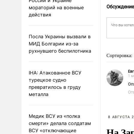
России и Украине
Обсуждение
мораторий на военные
действия
Посла Украины вызвали в
МИД Болгарии из-за
рухнувшего беспилотника
Сортировка:
Евг
IHA: Атакованное ВСУ
1 м
турецкое судно
Оп
превратилось в груду
От
металла
Медик ВСУ из «полка
8 АВГУСТА 2
смерти» делала солдатам
На За
ВСУ «отключающие