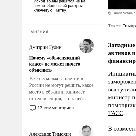
@ Timon Schneid
Tекст:
Тимур
МНЕНИЯ
Западные 
Дмитрий Губин
активов и
Почему «объясняющий
финансир
класс» не может ничего
объяснить
Инициатив
Уже несколько столетий в
заморожен
России не могут решить, какое
выступили
место в её жизни занимает
министр п
интеллигенция, кто к ней
помощника
принадлежит, а кого из неё
13 комментариев
исключили с правом
ТАСС
.
восстановления и без оного. И
чем она отличается от просто
В совмест
образованных людей. Иногда
Александр Тимохин