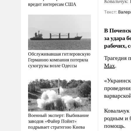
Ковальчук: 
вредит интересам США
Tекст:
Валер
В Почепск
за удара 
рабочих, 
Обслуживавшая гитлеровскую
Трагедия 
Германию компания потеряла
сухогрузы возле Одессы
Max
.
«Украинск
проведения
варварской
Ковальчук
Военный эксперт: Выбивание
родным и 
заводов «Файер Пойнт»
помощь.
подрывает стратегию Киева