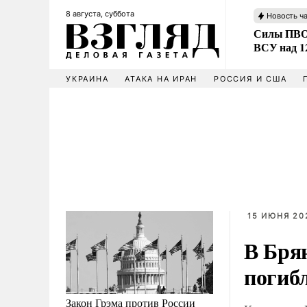
8 августа, суббота
Новость ч
Силы ПВО 
ВСУ над 1
УКРАИНА
АТАКА НА ИРАН
РОССИЯ И США
15 ИЮНЯ 202
В Брян
погиб
Закон Грэма против России