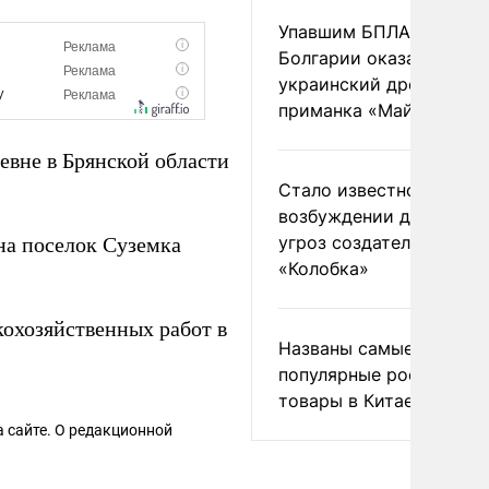
Упавшим БПЛА в
Болгарии оказался
украинский дрон-
приманка «Майя»
евне в Брянской области
Стало известно о
возбуждении дела из-з
угроз создателям
на поселок Суземка
«Колобка»
кохозяйственных работ в
Названы самые
популярные российски
товары в Китае
 сайте. О редакционной