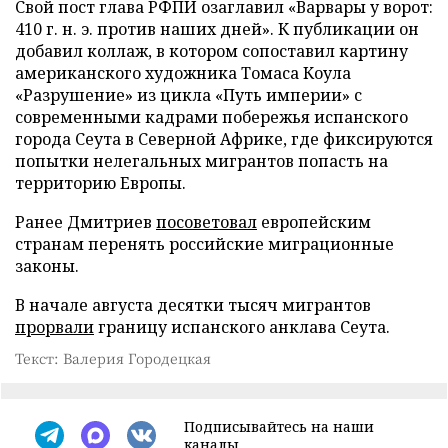
Свой пост глава РФПИ озаглавил «Варвары у ворот:
410 г. н. э. против наших дней». К публикации он
добавил коллаж, в котором сопоставил картину
американского художника Томаса Коула
«Разрушение» из цикла «Путь империи» с
современными кадрами побережья испанского
города Сеута в Северной Африке, где фиксируются
попытки нелегальных мигрантов попасть на
территорию Европы.
Ранее Дмитриев
посоветовал
европейским
странам перенять российские миграционные
законы.
В начале августа десятки тысяч мигрантов
прорвали
границу испанского анклава Сеута.
Текст: Валерия Городецкая
Подписывайтесь на наши
каналы