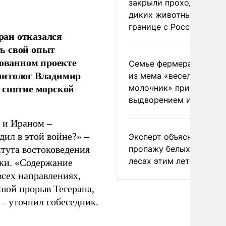
закрыли проходы для
диких животных на
границе с Россией
ран отказался
ь свой опыт
сованном проекте
Семье фермера Уолкер
литолог Владимир
из мема «веселый
 снятие морской
молочник» пригрозили
выдворением из Росси
 и Ираном –
дил в этой войне?» –
Эксперт объяснил
пропажу белых грибов 
тута востоковедения
лесах этим летом
ики. «Содержание
всех направлениях,
ьшой прорыв Тегерана,
– уточнил собеседник.