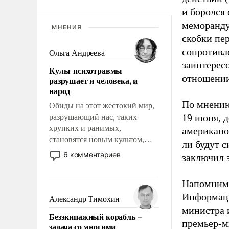
и боролся 
меморанду
МНЕНИЯ
скобки пе
сопротивл
Ольга Андреева
заинтересо
Культ психотравмы
отношении
разрушает и человека, и
народ
По мнению
Обиды на этот жестокий мир,
19 июня, 
разрушающий нас, таких
хрупких и ранимых,
американо
становятся новым культом,
ли будут с
постепенно вытесняя и
6 комментариев
заключил 
отменяя традиционное
требование к человеку – быть
Напомним,
мужественным и твердым под
ударами судьбы, брать на себя
Информаци
Александр Тимохин
ответственность, помогать
министра 
Безэкипажный корабль –
слабым, идти вперед и
премьер-м
задача со многими