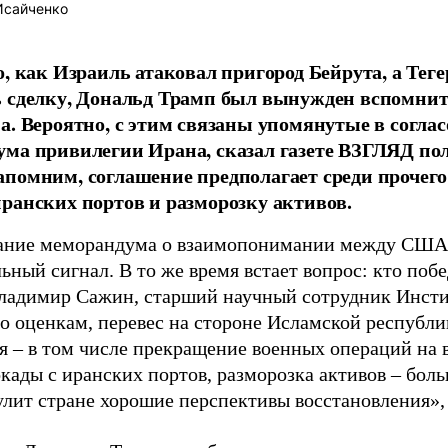
Исайченко
о, как Израиль атаковал пригород Бейрута, а Теге
 сделку, Дональд Трамп был вынужден вспомнит
а. Вероятно, с этим связаны упомянутые в согла
ма привилегии Ирана, сказал газете ВЗГЛЯД по
помним, соглашение предполагает среди прочего
ранских портов и разморозку активов.
ание меморандума о взаимопонимании между США
ный сигнал. В то же время встает вопрос: кто побе
ладимир Сажин, старший научный сотрудник Инсти
го оценкам, перевес на стороне Исламской республ
я – в том числе прекращение военных операций на 
окады с иранских портов, разморозка активов – бол
улит стране хорошие перспективы восстановления», 