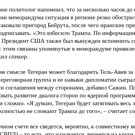
не политолог напомнил, что за несколько часов до 
нии меморандума ситуация в регионе резко обострил
аковали пригород Бейрута, после чего иранские пр
подписывать. «Это взбесило Трампа. По информаци
. Президент США также был вынужден вспомнить с
 с этим связаны упомянутые в меморандуме привиле
ил спикер.
ом смысле Тегеран может благодарить Тель-Авив за 
переговорная группа и ее навыки дипломатии сыгра
и соглашения между сторонами, добавил Сажин. П
овать развитие диалога сторон по ядерной програм
 сложно. «Я думаю, Тегеран будет затягивать весь э
олностью не сломают Трампа до того», – считает с
ечном счете все сведется, вероятно, к совместному
СВПД) – то есть, что называется, вернется на круги