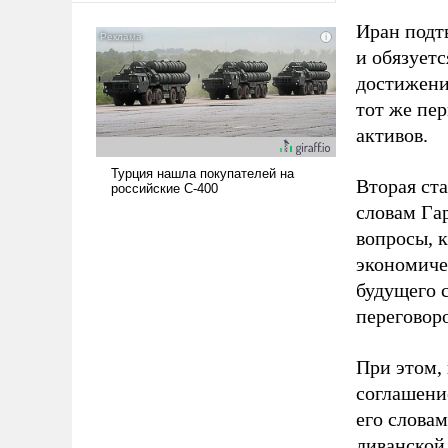
американские арсеналы.
Иран подт
Сложившаяся ситуация
и обязует
означает многолетний период
достижени
уязвимости США, например,
перед Китаем.
тот же пе
активов.
Вторая ста
словам Га
вопросы, 
экономиче
будущего 
переговор
При этом,
соглашение
его слова
ливанской