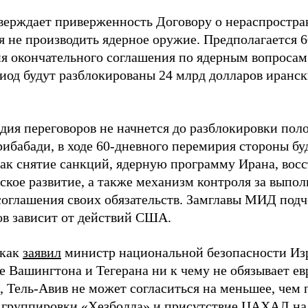
верждает приверженность Договору о нераспростра
ся не производить ядерное оружие. Предполагается 
я окончательного соглашения по ядерным вопросам
риод будут разблокированы 24 млрд долларов иран
дия переговоров не начнется до разблокировки пол
рибабади, в ходе 60-дневного перемирия стороны бу
как снятие санкций, ядерную программу Ирана, восс
ское развитие, а также механизм контроля за выпо
соглашения своих обязательств. Замглавы МИД подч
ов зависит от действий США.
 как
заявил
министр национальной безопасности Изр
 Вашингтона и Тегерана ни к чему не обязывает ев
м, Тель-Авив не может согласиться на меньшее, чем
 группировки «Хезболла» и присутствие ЦАХАЛ на 