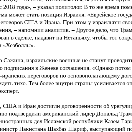
с 2018 года», – указал политолог. В то же время по
ма может стать позиция Израиля. «Еврейское госуд
реговоров США и Ирана. При этом у израильтян сво
ения, – напомнил аналитик. – Другое дело, что Тра
ван в сделке, надавит на Нетаньяху, чтобы тот сокр
 «Хезболлы».
 Сажина, израильские военные не станут проводит
до подписания в Женеве соглашения. «Однако потом 
-иранских переговоров по основополагающему дого
идеть тихо. Тем более внутри страны усиливается о
эксперт.
 США и Иран достигли договоренности об урегули
ю подтвердили американский лидер Дональд Трамп
иностранных дел Исламской республики Казем Гари
инистр Пакистана Шахбаз Шариф, выступающий п