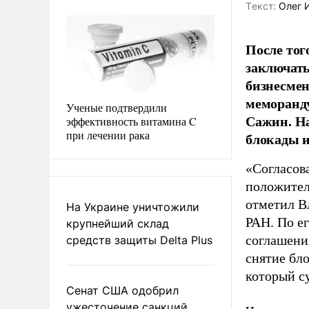
Tекст:
Олег 
После тог
заключать
бизнесмен
меморанду
Ученые подтвердили
Сажин. На
эффективность витамина C
при лечении рака
блокады и
«Согласов
положитель
отметил В
На Украине уничтожили
РАН. По е
крупнейший склад
соглашени
средств защиты Delta Plus
снятие бл
который с
Сенат США одобрил
ужесточение санкций