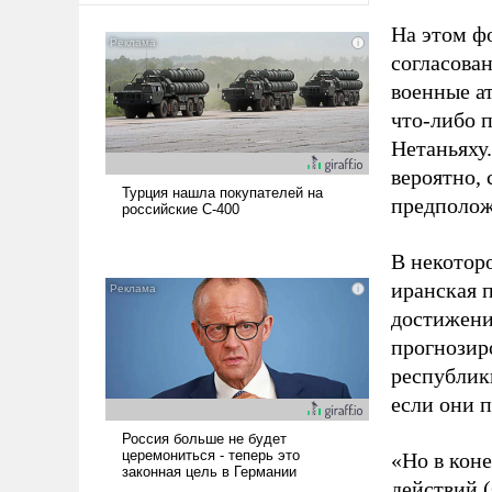
На этом фо
согласова
военные ат
что-либо 
Нетаньяху
вероятно,
предполож
В некотор
иранская 
достижени
прогнозир
республики
если они п
«Но в кон
действий (