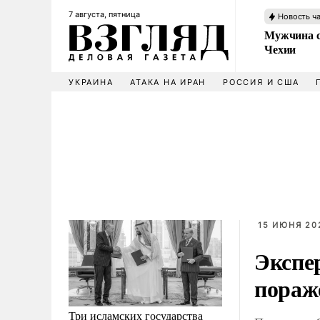
7 августа, пятница
Новость ч
Мужчина с
Чехии
УКРАИНА
АТАКА НА ИРАН
РОССИЯ И США
15 ИЮНЯ 202
Экспе
пораж
Три исламских государства