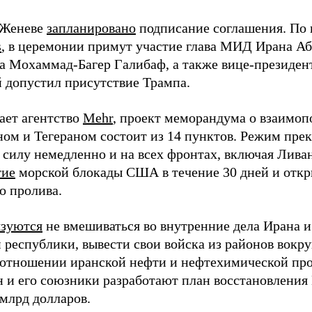
 Женеве
запланировано
подписание соглашения. П
s
, в церемонии примут участие глава МИД Ирана Аб
а Мохаммад-Багер Галибаф, а также вице-президе
 допустил присутствие Трампа.
ает агентство
Mehr
, проект меморандума о взаимо
ом и Тегераном состоит из 14 пунктов. Режим пре
в силу немедленно и на всех фронтах, включая Лива
тие
морской блокады США в течение 30 дней и откры
о пролива.
язуются
не вмешиваться во внутренние дела Ирана и
 республики, вывести свои войска из районов вокр
 отношении иранской нефти и нефтехимической про
 и его союзники разработают план восстановления
 млрд долларов.