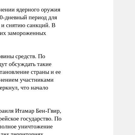
нении ядерного оружия
60-дневный период для
 и снятию санкций. В
ских замороженных
овины средств. По
дут обсуждать такие
тановление страны и ее
лнением участниками
еркнул, что начало
аиля Итамар Бен-Гвир,
рейское государство. По
 полное уничтожение
тех территориях,