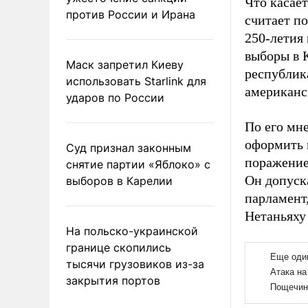
Что касает
против России и Ирана
считает по
250-летия
выборы в 
Маск запретил Киеву
республик
использовать Starlink для
американс
ударов по России
По его мн
оформить 
Суд признал законным
поражение
снятие партии «Яблоко» с
Он допуск
выборов в Карелии
парламент
Нетаньяху 
На польско-украинской
границе скопились
тысячи грузовиков из-за
закрытия портов