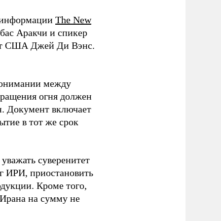
о информации
The New
бас Аракчи и спикер
нт США Джей Ди Вэнс.
понимании между
кращения огня должен
н. Документ включает
тие в тот же срок
 уважать суверенитет
уг ИРИ, приостановить
дукции. Кроме того,
 Ирана на сумму не