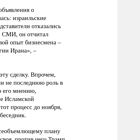
объявления о
ась: израильские
едставители отказались
и СМИ, он отчитал
вой опыт бизнесмена –
гии Ирана», –
эту сделку. Впрочем,
ли не последнюю роль в
о его мнению,
ме Исламской
тот процесс до ноября,
обеседник.
 всеобъемлющему плану
 своя, против чего Трамп