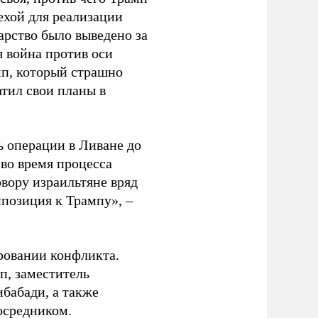
мехой для реализации
арство было выведено за
я война против оси
мп, который страшно
атил свои планы в
ь операции в Ливане до
во время процесса
вору израильтяне вряд
ппозиция к Трампу», –
ровании конфликта.
, заместитель
бабади, а также
осредником.