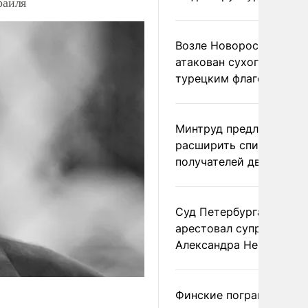
раиля
Возле Новороссийска
атакован сухогруз под
турецким флагом
Минтруд предложил
расширить список
получателей двух пенс
Суд Петербурга заочно
арестовал супругу
Александра Невзорова
Финские пограничники