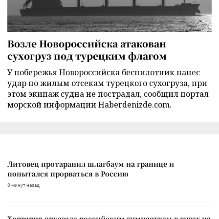
Возле Новороссийска атакован
сухогруз под турецким флагом
У побережья Новороссийска беспилотник нанес
удар по жилым отсекам турецкого сухогруза, при
этом экипаж судна не пострадал, сообщил портал
морской информации Haberdenizde.com.
Литовец протаранил шлагбаум на границе и
попытался прорваться в Россию
8 минут назад
Хорватия отказала российским гимнасткам в визах на