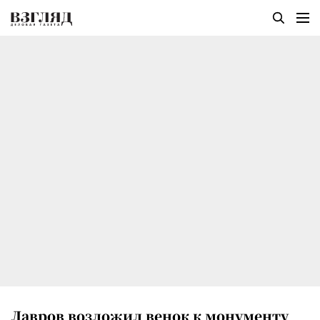
Лавров возложил венок к монументу