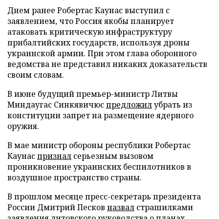
Днем ранее Робертас Каунас выступил с
заявлением, что Россия якобы планирует
атаковать критическую инфраструктуру
прибалтийских государств, используя дроны
украинской армии. При этом глава оборонного
ведомства не представил никаких доказательств
своим словам.
В июне будущий премьер-министр Литвы
Миндаугас Синкявичюс
предложил
убрать из
конституции запрет на размещение ядерного
оружия.
В мае министр обороны республики Робертас
Каунас
признал
серьезным вызовом
проникновение украинских беспилотников в
воздушное пространство страны.
В прошлом месяце пресс-секретарь президента
России Дмитрий Песков
назвал
страшилками
заявления литовского руководства о планах