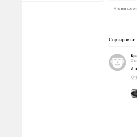
Сортировка:
Кр
2 м
А 
От