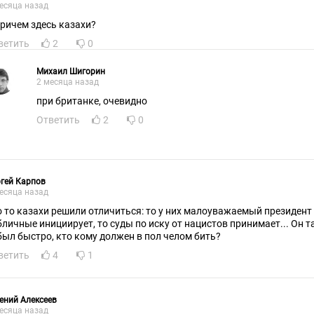
есяца назад
причем здесь казахи?
ветить
2
0
Михаил Шигорин
2 месяца назад
при британке, очевидно
Ответить
2
0
гей Карпов
есяца назад
о то казахи решили отличиться: то у них малоуважаемый президент
бличные инициирует, то суды по иску от нацистов принимает... Он т
был быстро, кто кому должен в пол челом бить?
ветить
4
1
ений Алексеев
есяца назад