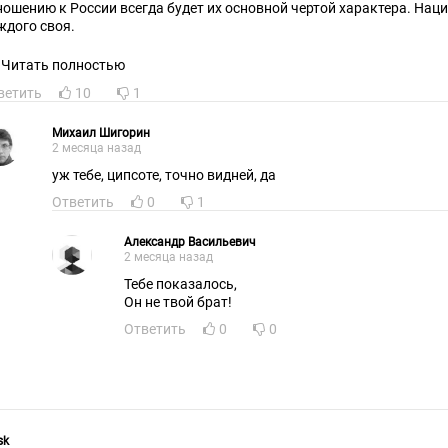
ношению к России всегда будет их основной чертой характера. Нац
ждого своя.
Читать полностью
ветить
10
1
Михаил Шигорин
2 месяца назад
уж тебе, ципсоте, точно видней, да
Ответить
0
1
Александр Васильевич
2 месяца назад
Тебе показалось,
Он не твой брат!
Ответить
0
0
sk