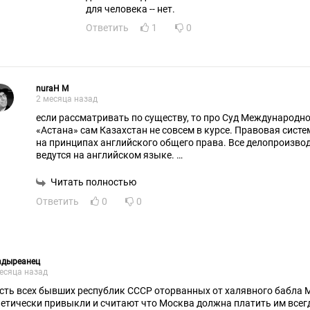
для человека -- нет.
Ответить
1
0
nuraH M
2 месяца назад
если рассматривать по существу, то про Суд Международн
«Астана» сам Казахстан не совсем в курсе. Правовая сист
на принципах английского общего права. Все делопроизво
ведутся на английском языке.
Там же есть Международный арбитражный центр. Не Арби
центр.
Читать полностью
Т.е. это набор слов, который не имеет никакой силы не толь
Ответить
0
0
организационно -правовом плане.
Думаю, что Газпром проигнорировал это англосакское чаеп
Надеюсь, что "Суд" выставил судебные пошлины и судебны
иска.
адыреанец
есяца назад
сть всех бывших республик СССР оторванных от халявного бабла М
нетически привыкли и считают что Москва должна платить им всегд