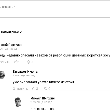
асный Партизан
есяца назад
ведь недавно спасали казахов от революций цветных, короткая же у
ветить
9
0
Евграфов Никита
2 месяца назад
уже оказанная услуга ничего не стоит
Ответить
3
0
Михаил Шигорин
2 месяца назад
для скота -- да.