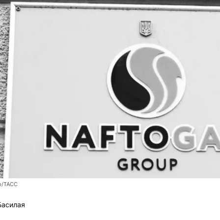
о/ТАСС
Басилая