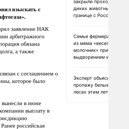
закрыли проходы для
овил взыскать с
диких животных на
границе с Россией
афтогаза».
орил заявление НАК
нии арбитражного
Семье фермера Уолкер
из мема «веселый
рпорация обязана
молочник» пригрозили
олга, а также
выдворением из Росси
связан с соглашением о
Эксперт объяснил
ины, которое было
пропажу белых грибов 
лесах этим летом
 вынесли в июне
 компании выплату в
юрисдикцию
 Ранее российская