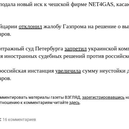
подала новый иск к чешской фирме NET4GAS, каса
ейцарии
отклонил
жалобу Газпрома на решение о вы
аров.
итражный суд Петербурга
запретил
украинской комп
я иностранных судебных решений против российск
российская инстанция
увеличила
сумму неустойки д
аров.
омментировать материалы газеты ВЗГЛЯД,
зарегистрировавшись
на
отношению к комментариям читайте
здесь
.
:
16
комментариев