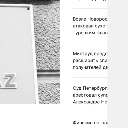
Возле Новороссийска
атакован сухогруз под
турецким флагом
Минтруд предложил
расширить список
получателей двух пенс
Суд Петербурга заочно
арестовал супругу
Александра Невзорова
Финские пограничники