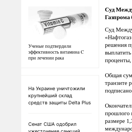
Суд Между
Газпрома 
Суд Между
«Нафтогаз
решения п
Ученые подтвердили
эффективность витамина C
выплатить 
при лечении рака
проценты,
Общая сум
транзите 
На Украине уничтожили
подписано 
крупнейший склад
средств защиты Delta Plus
Окончател
прошлого 
размере 1
Сенат США одобрил
междунаро
ужесточение санкций