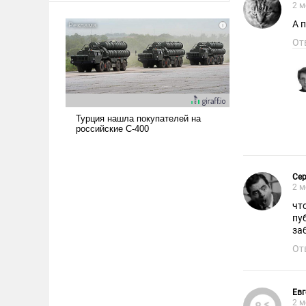
2 м
американские арсеналы.
А 
Сложившаяся ситуация
означает многолетний период
От
уязвимости США, например,
перед Китаем.
Сер
2 м
чт
пу
за
От
Евг
2 м