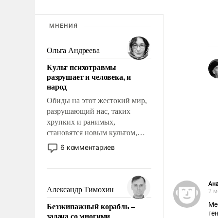
МНЕНИЯ
Ольга Андреева
Культ психотравмы
разрушает и человека, и
народ
Обиды на этот жестокий мир,
разрушающий нас, таких
хрупких и ранимых,
становятся новым культом,
постепенно вытесняя и
6 комментариев
отменяя традиционное
требование к человеку – быть
мужественным и твердым под
Ан
ударами судьбы, брать на себя
Александр Тимохин
2 м
ответственность, помогать
Безэкипажный корабль –
Ме
слабым, идти вперед и
ге
задача со многими