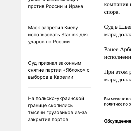
компания 
против России и Ирана
спора.
Суд в Шв
Маск запретил Киеву
млрд долл
использовать Starlink для
ударов по России
Ранее Арб
исполнени
Суд признал законным
снятие партии «Яблоко» с
При этом 
выборов в Карелии
млрд долл
На польско-украинской
Вы можете к
политике по 
границе скопились
тысячи грузовиков из-за
закрытия портов
Обсуждение