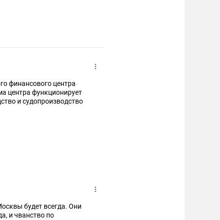
ого финансового центра
ема центра функционирует
дство и судопроизводство
траж, а арбитражный
ко в своих решениях, но и в
итие в степях Казахстана.
е издержки из размера
осквы будет всегда. Они
а, и чванство по