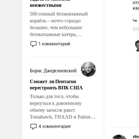
адаптироваться.
от
неизвестными
ка
500-тонный безэкипажный
корабль – нечто гораздо
большее, чем небольшие
От
безэкипажные катера,
применение которых уже
1 комментарий
стало обыденностью. Задача по
созданию такого корабля очень
сложна и амбициозна. Однако
и ее реализация радикально
Борис Джерелиевский
поднимет наши боевые
Сможет ли Пентагон
возможности.
перестроить ВПК США
Только для того, чтобы
вернуться к довоенному
объему запасов ракет
Tomahawk, THAAD и Patriot
США потребуется более трех
4 комментария
лет. Даже небольшая война с
Ираном опустошила
vtn