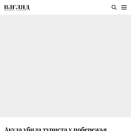
Акула убила туриста у побережья