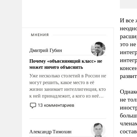
И все 
неодно
МНЕНИЯ
расшир
это не
Дмитрий Губин
интегр
интегр
Почему «объясняющий класс» не
может ничего объяснить
консе
развит
Уже несколько столетий в России не
могут решить, какое место в её
жизни занимает интеллигенция, кто
Однако
к ней принадлежит, а кого из неё
не тол
исключили с правом
13 комментариев
иност
восстановления и без оного. И чем
больши
она отличается от просто
члена
образованных людей. Иногда
казалось, что эти вопросы решены
состав
Александр Тимохин
раз и навсегда, но – нет, не решены.