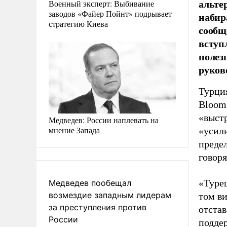
альте
Военный эксперт: Выбивание
заводов «Файер Пойнт» подрывает
набир
стратегию Киева
сообщ
вступ
полез
руков
Турци
Bloom
«выстр
Медведев: России наплевать на
мнение Запада
«усили
преде
говор
«Турец
Медведев пообещал
возмездие западным лидерам
том ви
за преступления против
отста
России
подде