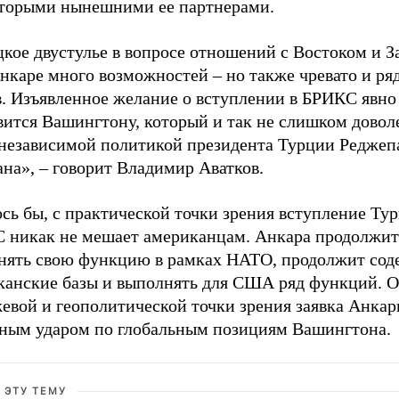
оторыми нынешними ее партнерами.
цкое двустулье в вопросе отношений с Востоком и 
нкаре много возможностей – но также чревато и ря
в. Изъявленное желание о вступлении в БРИКС явно
вится Вашингтону, который и так не слишком довол
 независимой политикой президента Турции Реджеп
на», – говорит Владимир Аватков.
сь бы, с практической точки зрения вступление Ту
 никак не мешает американцам. Анкара продолжит
нять свою функцию в рамках НАТО, продолжит сод
канские базы и выполнять для США ряд функций. О
евой и геополитической точки зрения заявка Анкар
зным ударом по глобальным позициям Вашингтона.
 ЭТУ ТЕМУ