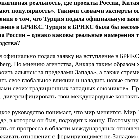
рнативная реальность, где проекты России, Кита
ают популярность». Такими словами эксперты 
ения о том, что Турция подала официальную заяв
ление в БРИКС. Турция в БРИКС была бы несом
на России – однако каковы реальные намерения 
одства?
я официально подала заявку на вступление в БРИК
berg. По мнению агентства, Анкара таким образом 
оить альянсы за пределами Запада», а также стрем
ть свое глобальное влияние и наладить новые связи
лами своих традиционных западных союзников». П
я, диверсифицировать свои международные контакты
кое руководство понимает, что мир меняется. Мир 
де, в котором он был, подходит к концу. Поэтому н
вать от прогресса в области международных отноше
рживать отношения с формирующимся не-Западом»,