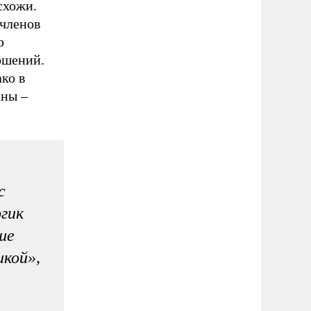
схожи.
 членов
ю
ошений.
ако в
аны –
с
гик
ше
икой»,