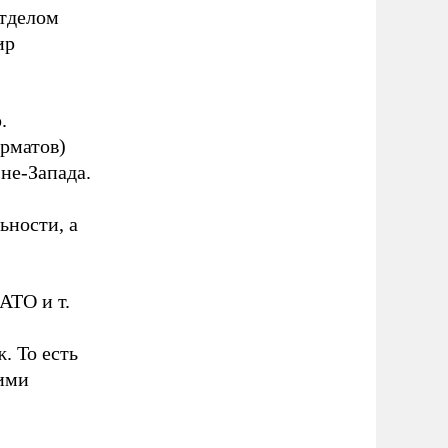
отделом
ир
.
орматов)
 не-Запада.
ьности, а
АТО и т.
. То есть
ьими