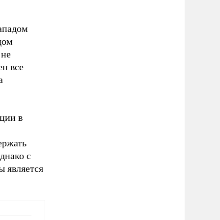
Западом
дом
 не
ен все
а
рции в
ержать
днако с
ы является