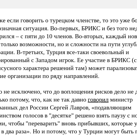
же если говорить о турецком членстве, то это уже б
значная ситуация. Во-первых, БРИКС и без того не
ился – с пяти до 10 членов. Во-вторых, каждый но
 только возможности, но и сложности на пути углу
ации. В-третьих, Турция все-таки своевольный и
ированный с Западом игрок. Ее участие в БРИКС (с
нсусного характера решений там) может парализова
ие организации по ряду направлений.
 не исключено, что до воплощения рисков дело не 
ько потому, что, как не так давно
говорил
министр
ранных дел России Сергей Лавров, «подавляющим
нством голосов в "десятке" решено взять паузу с 
ми, чтобы "переварить" вновь прибывших, которые 
 в два раза». Но и потому, что у Турции могут быть