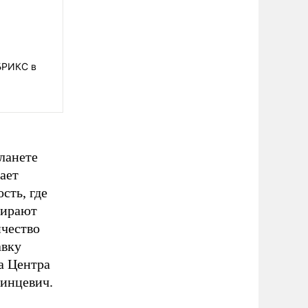
БРИКС в
планете
ает
сть, где
бирают
ичество
авку
а Центра
инцевич.