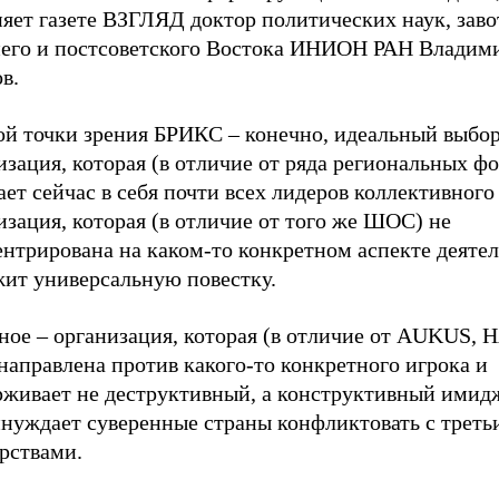
няет газете ВЗГЛЯД доктор политических наук, зав
его и постсоветского Востока ИНИОН РАН Владим
в.
ой точки зрения БРИКС – конечно, идеальный выбор
зация, которая (в отличие от ряда региональных ф
ет сейчас в себя почти всех лидеров коллективного
зация, которая (в отличие от того же ШОС) не
нтрирована на каком-то конкретном аспекте деятел
жит универсальную повестку.
ное – организация, которая (в отличие от AUKUS, Н
 направлена против какого-то конкретного игрока и
рживает не деструктивный, а конструктивный имидж
инуждает суверенные страны конфликтовать с трет
рствами.