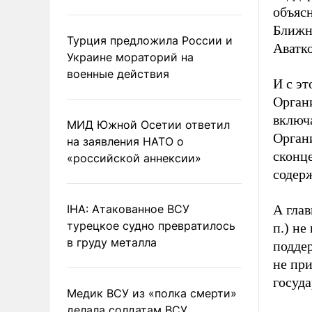
объяс
Ближн
Турция предложила России и
Аватко
Украине мораторий на
военные действия
И с эт
Органи
включа
МИД Южной Осетии ответил
Органи
на заявления НАТО о
сконце
«российской аннексии»
содер
IHA: Атакованное ВСУ
А глав
турецкое судно превратилось
п.) не
в груду металла
подде
не пр
госуда
Медик ВСУ из «полка смерти»
делала солдатам ВСУ