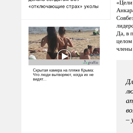
«Цели
«отключающие страх» уколы
Анкара
Совбе
лидер
Да, в 
целом 
члены
Дл
лю
ап
во
– 