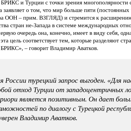
 БРИКС и Турции с точки зрения многополярности 
 заявляет о том, что мир больше пяти (постоянных
за ООН – прим. ВЗГЛЯД) и стремится к расширени
ства стран не-Запада в системе международных отн
первую очередь она, конечно, имеет в виду себя, одн
эта цель соответствует тем, которые разделяют стр
 БРИКС», – говорит Владимир Аватков.
я России турецкий запрос выгоден. «Для на
бой отход Турции от западоцентричных ло
риори является позитивным. Он дает боль
зможностей по диалогу с Турецкой республ
уверен Владимир Аватков.