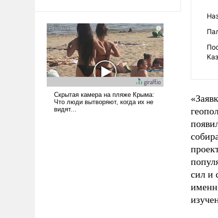
твердым под ударами судьбы, брать
На
на себя ответственность, помогать
слабым, идти вперед и
Па
адаптироваться.
По
Ка
«Заявк
геопол
появил
собира
проек
попул
сил и 
именно
изуче