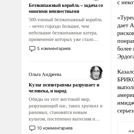
с нек
Безэкипажный корабль – задача со
многими неизвестными
«Туре
500-тонный безэкипажный корабль
дает А
– нечто гораздо большее, чем
риско
небольшие безэкипажные катера,
применение которых уже стало
понра
обыденностью. Задача по созданию
более
5 комментариев
такого корабля очень сложна и
Эрдога
амбициозна. Однако и ее
реализация радикально поднимет
Казало
наши боевые возможности.
Ольга Андреева
БРИКС
Культ психотравмы разрушает и
выпол
человека, и народ
амери
Обиды на этот жестокий мир,
имидж
разрушающий нас, таких хрупких и
серье
ранимых, становятся новым
культом, постепенно вытесняя и
отменяя традиционное требование к
10 комментариев
НА
человеку – быть мужественным и