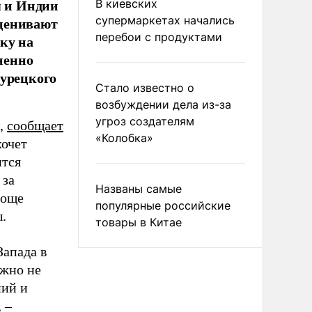
я и Индии
В киевских
оценивают
супермаркетах начались
перебои с продуктами
ку на
ненно
турецкого
Стало известно о
возбуждении дела из-за
угроз создателям
С,
сообщает
«Колобка»
хочет
ится
 за
Названы самые
роще
популярные российские
.
товары в Китае
Запада в
ужно не
ний и
 –