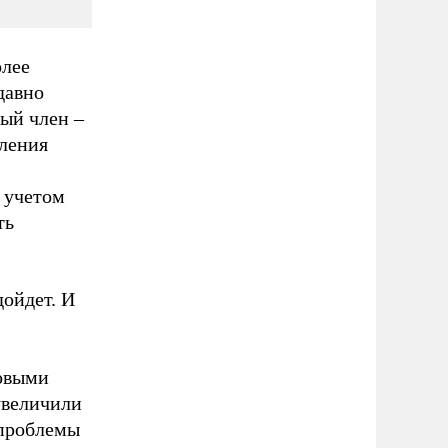
олее
давно
вый член –
бления
 учетом
ть
дойдет. И
новыми
увеличили
 проблемы