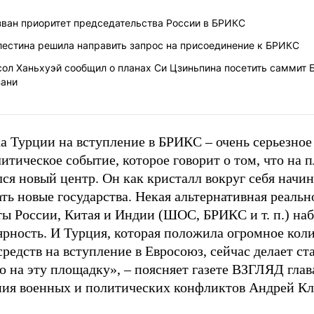
зван приоритет председательства России в БРИКС
лестина решила направить запрос на присоединение к БРИКС
сол Ханьхуэй сообщил о планах Си Цзиньпина посетить саммит 
зани
а Турции на вступление в БРИКС – очень серьезное
итическое событие, которое говорит о том, что на 
ся новый центр. Он как кристалл вокруг себя начин
ть новые государства. Некая альтернативная реально
ты России, Китая и Индии (ШОС, БРИКС и т. п.) на
ярность. И Турция, которая положила огромное кол
средств на вступление в Евросоюз, сейчас делает ст
 на эту площадку», – поясняет газете ВЗГЛЯД глав
ния военных и политических конфликтов Андрей Кл