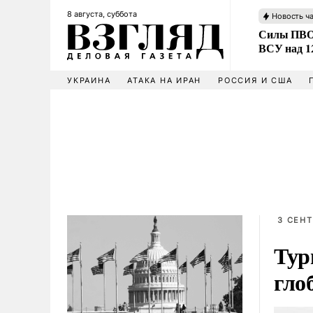
8 августа, суббота
Новость ч
Силы ПВО 
ВСУ над 1
УКРАИНА
АТАКА НА ИРАН
РОССИЯ И США
3 СЕНТ
Тур
гло