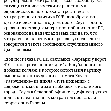
регулированию миграции, связав сложившуюся
ситуацию с политическими решениями
европейских властей. «Катастрофическая
миграционная политика ЕС/Великобритании,
кратко изложенная в одном посте. Сеута – лишь
яркая иллюстрация миграционной политики ЕС,
основанной на надеждах левых сил на то, что
мигранты и их потомки проголосуют за левых», –
говорится в тексте сообщения, опубликованного
Дмитриевым.
Свой пост глава РФПИ озаглавил «Варвары у ворот:
410 г. н. э. против наших дней». К публикации он
добавил коллаж, в котором сопоставил картину
американского художника Томаса Коула
«Разрушение» из цикла «Путь империи» с
современными кадрами побережья испанского
города Сеута в Северной Африке, где фиксируются
попытки нелегальных мигрантов попасть на
территорию Европы.