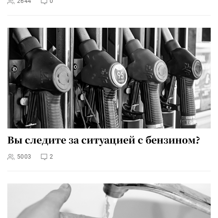
2644
0
Вы следите за ситуацией с бензином?
5003
2