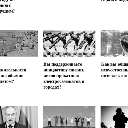
нию с
дущим?
Вы поддерживаете
Как вы обща
лжительности
инициативу снизить
искусственн
 вы обычно
число прокатных
интеллектом
 летом?
электросамокатов в
городах?