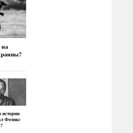
 на
краины?
в истории
ал Феликс
й?