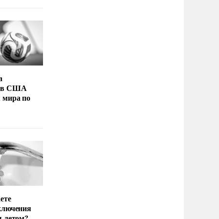
а
 в США
 мира по
ете
ключения
ы летом?