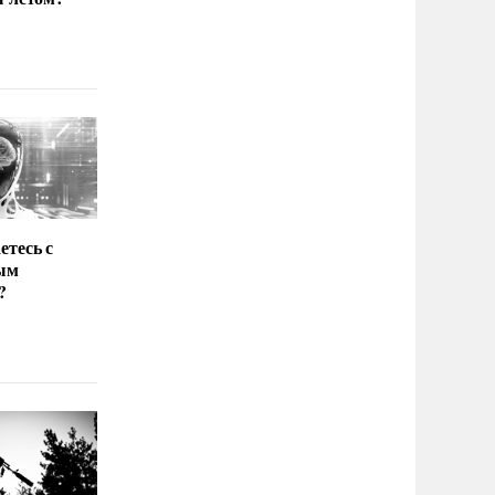
етесь с
ым
?