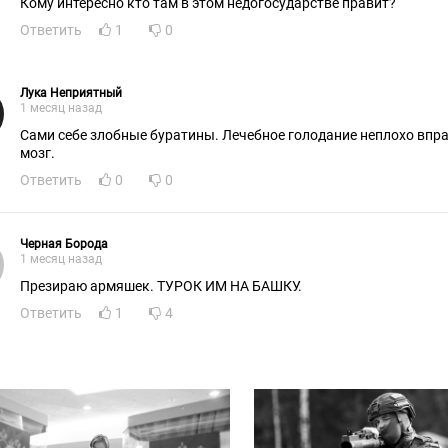
Кому интересно кто там в этом недогосударстве правит?
Ответить
1
0
Лука Неприятный
1 месяц назад
Сами себе злобные буратины. Лечебное голодание неплохо впр
мозг.
Ответить
0
0
Черная Борода
1 месяц назад
Презираю армяшек. ТУРОК ИМ НА БАШКУ.
Ответить
1
4