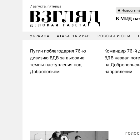
7 августа, пятница
Новость ч
В МИД наз
УКРАИНА
АТАКА НА ИРАН
РОССИЯ И США
Путин поблагодарил 76-ю
Командир 76-й 
дивизию ВДВ за высокие
ВДВ назвал пот
темпы наступления под
на Добропольс
Добропольем
направлении
ГОЛОС