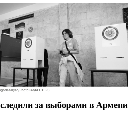
aghdasaryan/Photolure/REUTERS
следили за выборами в Армен