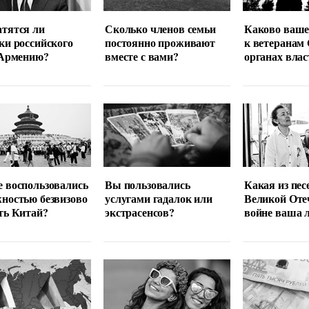
тятся ли
Сколько членов семьи
Каково ваше
ки российского
постоянно проживают
к ветеранам
 Армению?
вместе с вами?
органах влас
 воспользовались
Вы пользовались
Какая из пес
ностью безвизово
услугами гадалок или
Великой Оте
ть Китай?
экстрасенсов?
войне ваша 