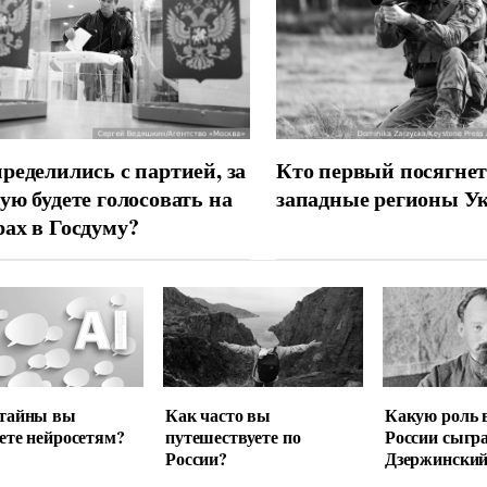
ределились с партией, за
Кто первый посягнет
ую будете голосовать на
западные регионы У
ах в Госдуму?
 тайны вы
Как часто вы
Какую роль 
ете нейросетям?
путешествуете по
России сыгр
России?
Дзержински