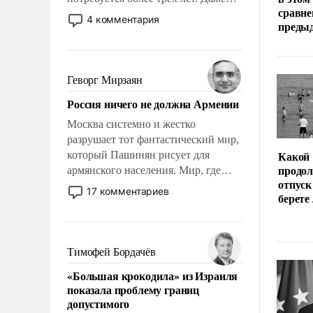
сравне
небольшая война с Ираном
4 комментария
преды
опустошила американские
арсеналы. Сложившаяся ситуация
означает многолетний период
уязвимости США, например, перед
Геворг Мирзаян
Китаем.
Россия ничего не должна Армении
Москва системно и жестко
разрушает тот фантастический мир,
Какой
который Пашинян рисует для
продо
армянского населения. Мир, где
отпуск
политические прожекты будут
17 комментариев
берете
безусловно оплачиваться за счет
российских налогоплательщиков и
где Еревану за свои поступки не
нужно отвечать.
Тимофей Бордачёв
«Большая крокодила» из Израиля
показала проблему границ
допустимого