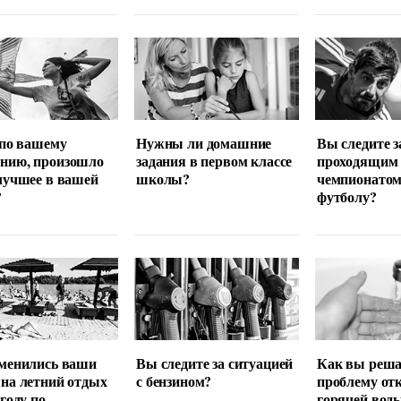
 по вашему
Нужны ли домашние
Вы следите з
нию, произошло
задания в первом классе
проходящим
лучшее в вашей
школы?
чемпионатом
?
футболу?
менились ваши
Вы следите за ситуацией
Как вы реша
на летний отдых
с бензином?
проблему от
 году по
горячей вод