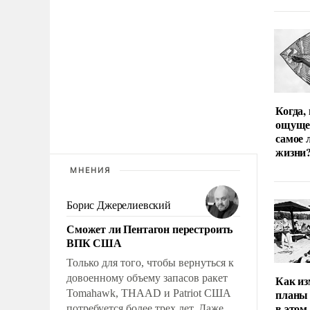
Когда,
ощуще
самое 
жизни
МНЕНИЯ
Борис Джерелиевский
Сможет ли Пентагон перестроить
ВПК США
Только для того, чтобы вернуться к
довоенному объему запасов ракет
Как из
планы 
Tomahawk, THAAD и Patriot США
в этом
потребуется более трех лет. Даже