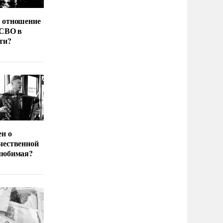
 отношение
 СВО в
ти?
ен о
чественной
любимая?