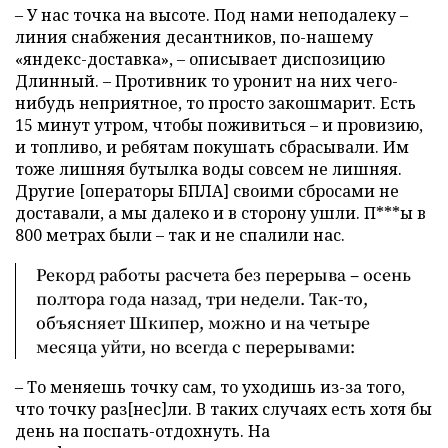
– У нас точка на высоте. Под нами неподалеку –
линия снабжения десантников, по-нашему
«яндекс-доставка», – описывает диспозицию
Длинный. – Противник то уронит на них чего-
нибудь неприятное, то просто закошмарит. Есть
15 минут утром, чтобы поживиться – и провизию,
и топливо, и ребятам покушать сбрасывали. Им
тоже лишняя бутылка воды совсем не лишняя.
Другие [операторы БПЛА] своими сбросами не
доставали, а мы далеко и в сторону ушли. П***ы в
800 метрах были – так и не спалили нас.
Рекорд работы расчета без перерыва – осень
полтора года назад, три недели. Так-то,
объясняет Шкипер, можно и на четыре
месяца уйти, но всегда с перерывами:
– То меняешь точку сам, то уходишь из-за того,
что точку раз[нес]ли. В таких случаях есть хотя бы
день на поспать-отдохнуть. На