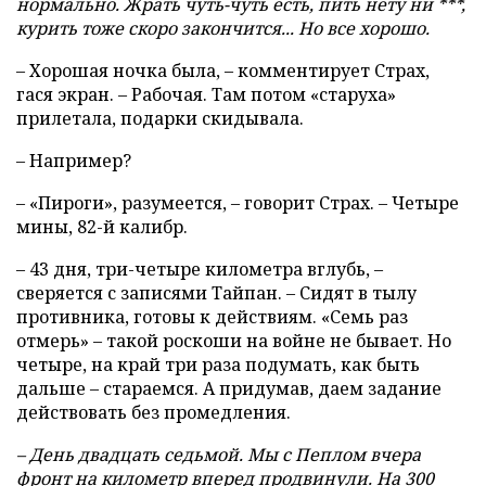
нормально. Жрать чуть-чуть есть, пить нету ни ***,
курить тоже скоро закончится... Но все хорошо.
– Хорошая ночка была, – комментирует Страх,
гася экран. – Рабочая. Там потом «старуха»
прилетала, подарки скидывала.
– Например?
– «Пироги», разумеется, – говорит Страх. – Четыре
мины, 82-й калибр.
– 43 дня, три-четыре километра вглубь, –
сверяется с записями Тайпан. – Сидят в тылу
противника, готовы к действиям. «Семь раз
отмерь» – такой роскоши на войне не бывает. Но
четыре, на край три раза подумать, как быть
дальше – стараемся. А придумав, даем задание
действовать без промедления.
– День двадцать седьмой. Мы с Пеплом вчера
фронт на километр вперед продвинули. На 300