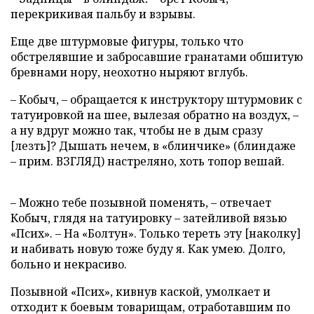
перекрикивая пальбу и взрывы.
Еще две штурмовые фигуры, только что
обстрелявшие и забросавшие гранатами обшитую
бревнами нору, неохотно ныряют вглубь.
– Кобыч, – обращается к инструктору штурмовик с
татуировкой на шее, вылезая обратно на воздух, –
а ну вдруг можно так, чтобы не в дым сразу
[лезть]? Дышать нечем, в «блинчике» (блиндаже
– прим. ВЗГЛЯД) настреляно, хоть топор вешай.
– Можно тебе позывной поменять, – отвечает
Кобыч, глядя на татуировку – затейливой вязью
«Псих». – На «Болтун». Только тереть эту [наколку]
и набивать новую тоже буду я. Как умею. Долго,
больно и некрасиво.
Позывной «Псих», кивнув каской, умолкает и
отходит к боевым товарищам, отработавшим по