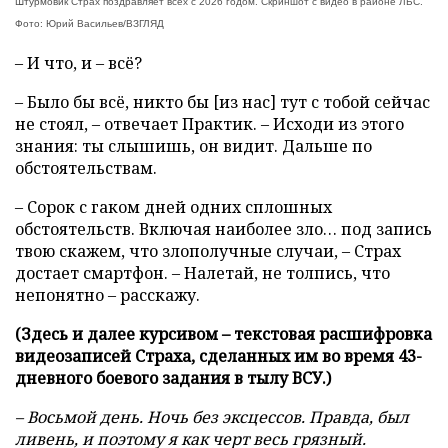
Штурмовик Страх поздравляет всех с 2026 годом. Скриншот с видео в районе ЛБС.
Фото: Юрий Васильев/ВЗГЛЯД
– И что, и – всё?
– Было бы всё, никто бы [из нас] тут с тобой сейчас
не стоял, – отвечает Практик. – Исходи из этого
знания: ты слышишь, он видит. Дальше по
обстоятельствам.
– Сорок с гаком дней одних сплошных
обстоятельств. Включая наиболее зло… под запись
твою скажем, что злополучные случаи, – Страх
достает смартфон. – Налетай, не толпись, что
непонятно – расскажу.
(Здесь и далее курсивом – текстовая расшифровка
видеозаписей Страха, сделанных им во время 43-
дневного боевого задания в тылу ВСУ.)
– Восьмой день. Ночь без эксцессов. Правда, был
ливень, и поэтому я как черт весь грязный.