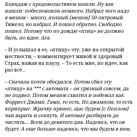
Блиндаж с продовольствием нашли. Ну как
нашли: побеспокоили немного. Набрал чего надо
в мешок – много, полный [мешок] 50-литровый.
Тяжело, но набрал. И пошел обратно. Свободно
пошел. Потому что по дождю «птиц» не должно
быть, по идее. Ага.
– И услышал я ее, «птицу» эту, уже на открытой
местности, – комментирует живой и здоровый
Страх, нажав на паузу. – То есть мне, по идее, как
раз всё...
– Сначала почти обосрался. Потом сбил эту
«птицу» на *** с автомата – он грязный совсем, да
не подвел. Потом мешок схватил и побежал как
Форрест Джамп. Гамп, то есть. Но джампом, то есть
вприпрыг. Жрачку принес, щас будем [с Пеплом]
чаи варить и сохнуть. И автомат разбирать да
чистить… Всем до девятого дня. Надеюсь, что он
будет. А еще больше надеюсь, что мы будем в нем.