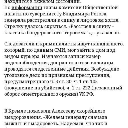
находится в тяжелом состоянии.
По
информации
главы комиссии Общественной
палаты по суверенитету Владимира Рогова,
генерала расстреляли в спину в лифтовом холле.
Стрелку удалось скрыться. «Расстрел в спину –
классика бандеровского "героизма"», – указал он.
Следователи и криминалисты ищут нападавшего,
который, по данным СМИ, мог зайти в дом под
видом курьера. Изучаются записи камер
видеонаблюдения, допрашиваются очевидцы,
проводятся следственные действия. Возбуждено
уголовное дело по признакам преступления,
предусмотренного ч. 3 ст. 30, ч. 1 ст. 105
(покушение на убийство), ч. 1 ст. 222 (незаконный
оборот огнестрельного оружия) УК РФ.
В Кремле
пожелали
Алексееву скорейшего
выздоровления. «Желаем генералу сначала
выжить и выздороветь. Надеемся, что так и