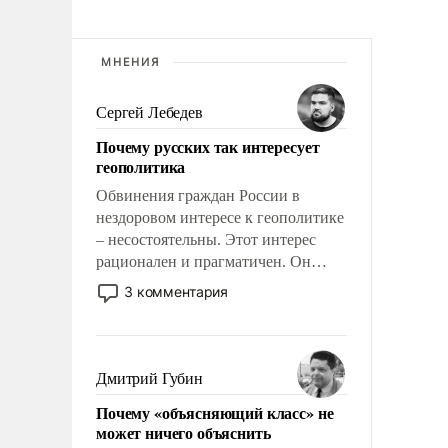
МНЕНИЯ
Сергей Лебедев
Почему русских так интересует
геополитика
Обвинения граждан России в
нездоровом интересе к геополитике
– несостоятельны. Этот интерес
рационален и прагматичен. Он
обусловлен тысячелетним опытом
3 комментария
выживания в крайне непростых
условиях и фундаментальным
знанием, что мировая политика
имеет свойство заявляться на порог
Дмитрий Губин
нашего дома.
Почему «объясняющий класс» не
может ничего объяснить