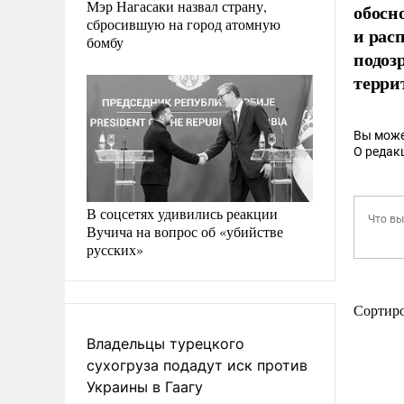
Мэр Нагасаки назвал страну,
обосн
сбросившую на город атомную
и рас
бомбу
подоз
терри
Вы може
О редак
В соцсетях удивились реакции
Вучича на вопрос об «убийстве
русских»
Сортир
Владельцы турецкого
сухогруза подадут иск против
Украины в Гаагу