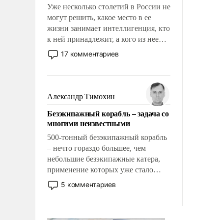
Уже несколько столетий в России не
могут решить, какое место в ее
жизни занимает интеллигенция, кто
к ней принадлежит, а кого из нее
исключили с правом
17 комментариев
восстановления и без оного. И чем
она отличается от просто
образованных людей. Иногда
казалось, что эти вопросы решены
Александр Тимохин
раз и навсегда, но – нет, не решены.
Безэкипажный корабль – задача со
многими неизвестными
500-тонный безэкипажный корабль
– нечто гораздо большее, чем
небольшие безэкипажные катера,
применение которых уже стало
обыденностью. Задача по созданию
5 комментариев
такого корабля очень сложна и
амбициозна. Однако и ее
реализация радикально поднимет