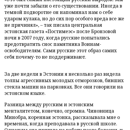
уже почти забыли о его существовании. Иногда в
темной подворотне он напоминал нам о себе
ударом кулака, но до сих пор особого вреда все же
не причинял», – так писала центральная
эстонская газета «Постимеэс» после Бронзовой
ночи в 2007 году, когда русские попытались
предотвратить снос памятника Воинам-
освободителям. Сами русские этот образ самих
себя почему-то не поддерживают.
За две недели в Эстонии я несколько раз видела
толпы агрессивных молодых отморозков, бивших
стекла машин на парковках. Все они говорили на
эстонском языке.
Разница между русским и эстонским
менталитетом, конечно, огромна. Чиновница
Минобра, коренная эстонка, рассказывала мне о
временах, когда преподавала в русской школе.
Однажды она пришла на работу после болезни, и