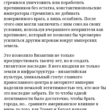
стремился уничтожить или поработить
противников без остатка, константинопольские
императоры стремились не добивать
поверженного врага, а лишь ослаблять. После
этого они могли заключить с ним союз на своих
условиях, используя вчерашнего неприятеля как
противовес, который не позволял бы чрезмерно
усилиться другим игрокам вокруг имперских
земель.
Это позволило Византии не только
просуществовать тысячу лет, но и создать
гигантское наследие. В него входили не только
земли и инфраструктура – византийская
культура, уникальный статус главного
православного центра и авторитет империи
наделяли немалой легитимностью тех, кто мог бы
это наследие забрать. Не то чтобы одной
легитимности было достаточно, чтобы брать
города, но... сравните американское влияние в
мире до того, как Трамп и Хегсет начали