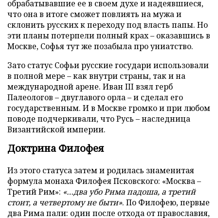
обрабатывавшие ее в своем духе и надеявшиеся,
что она в итоге сможет повлиять на мужа и
склонить русских к переходу под власть папы. Но
эти планы потерпели полный крах – оказавшись в
Москве, Софья тут же позабыла про униатство.
Зато статус Софьи русские государи использовали
в полной мере – как внутри страны, так и на
международной арене. Иван III взял герб
Палеологов – двуглавого орла – и сделал его
государственным. И в Москве громко и при любом
поводе подчеркивали, что Русь – наследница
Византийской империи.
Доктрина Филофея
Из этого статуса затем и родилась знаменитая
формула монаха Филофея Псковского: «Москва –
Третий Рим»:
«…два убо Рима падоша, а третий
стоит, а четвертому не быти»
. По Филофею, первые
два Рима пали: один после отхода от православия,