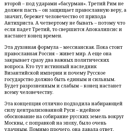
второй – под ударами «басурман». Третий Рим не
должен пасть – он защищает православную веру, а
значит, бережет человечество от прихода
Антихриста. А четвертому не бывать – потому что
если падет Третий, то свершится Апокалипсис и
настанет конец времен.
Эта духовная формула – мессианская. Пока стоит
православная Россия – живет мир. А еще она
закрывает сразу два важных политических
вопроса. Кто тут истинный наследник
Византийской империи и почему Русское
государство должно быть единым и сильным.
Будет разрозненным и слабым – конец настанет
всему человечеству.
Эта концепция отлично подходила набирающей
силу централизованной Руси – идейное
обоснование на собирание русских земель вокруг
Москвы, с поправкой на эпоху, было очень
удачным. Помимо прочего, она давала ответ,