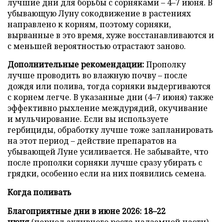
лучшие дни для борьбы с сорняками – 4–7 июня. В
убывающую Луну сокодвижение в растениях
направлено к корням, поэтому сорняки,
вырванные в это время, хуже восстанавливаются и
с меньшей вероятностью отрастают заново.
Дополнительные рекомендации:
Прополку
лучше проводить во влажную почву – после
дождя или полива, тогда сорняки выдергиваются
с корнем легче. В указанные дни (4–7 июня) также
эффективно рыхление междурядий, окучивание
и мульчирование. Если вы используете
гербициды, обработку лучше тоже запланировать
на этот период – действие препаратов на
убывающей Луне усиливается. Не забывайте, что
после прополки сорняки лучше сразу убирать с
грядки, особенно если на них появились семена.
Когда поливать
Благоприятные дни в июне 2026: 18–22
июня
(период активного роста надземной части).