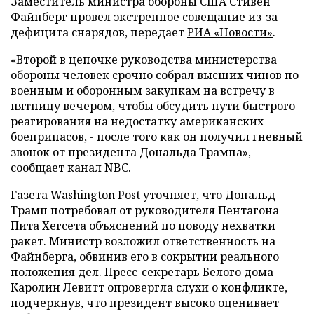
Заместитель министра обороны США Стивен
Файнберг провел экстренное совещание из-за
дефицита снарядов, передает
РИА «Новости»
.
«Второй в цепочке руководства министерства
обороны человек срочно собрал высших чинов по
военным и оборонным закупкам на встречу в
пятницу вечером, чтобы обсудить пути быстрого
реагирования на недостатку американских
боеприпасов, - после того как он получил гневный
звонок от президента Дональда Трампа», –
сообщает канал NBC.
Газета Washington Post уточняет, что Дональд
Трамп потребовал от руководителя Пентагона
Пита Хегсета объяснений по поводу нехватки
ракет. Министр возложил ответственность на
Файнберга, обвинив его в сокрытии реального
положения дел. Пресс-секретарь Белого дома
Каролин Левитт опровергла слухи о конфликте,
подчеркнув, что президент высоко оценивает