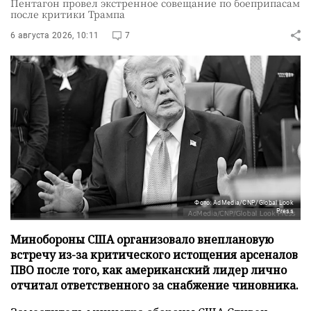
Пентагон провел экстренное совещание по боеприпасам
после критики Трампа
6 августа 2026, 10:11
7
Фото: AdMedia/CNP/Global Look
Press
Минобороны США организовало внеплановую
встречу из-за критического истощения арсеналов
ПВО после того, как американский лидер лично
отчитал ответственного за снабжение чиновника.