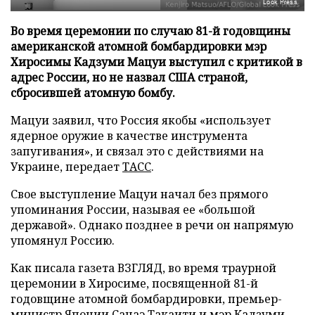
Look Press
Во время церемонии по случаю 81-й годовщины
американской атомной бомбардировки мэр
Хиросимы Кадзуми Мацуи выступил с критикой в
адрес России, но не назвал США страной,
сбросившей атомную бомбу.
Мацуи заявил, что Россия якобы «использует
ядерное оружие в качестве инструмента
запугивания», и связал это с действиями на
Украине, передает
ТАСС
.
Свое выступление Мацуи начал без прямого
упоминания России, называя ее «большой
державой». Однако позднее в речи он напрямую
упомянул Россию.
Как писала газета ВЗГЛЯД, во время траурной
церемонии в Хиросиме, посвященной 81-й
годовщине атомной бомбардировки, премьер-
министр Японии Санаэ Такаити и мэр Кадзуми