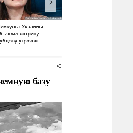
инкульт Украины
В США заявили о
бъявил актрису
невиданной силе ударо
убцову угрозой
армии России
ациональной
езопасности
земную базу