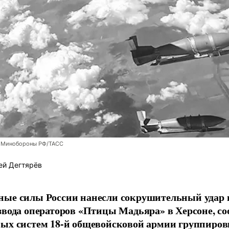
 Минобороны РФ/ТАСС
ей Дегтярёв
ные силы России нанесли сокрушительный удар 
звода операторов «Птицы Мадьяра» в Херсоне, с
ых систем 18-й общевойсковой армии группиров