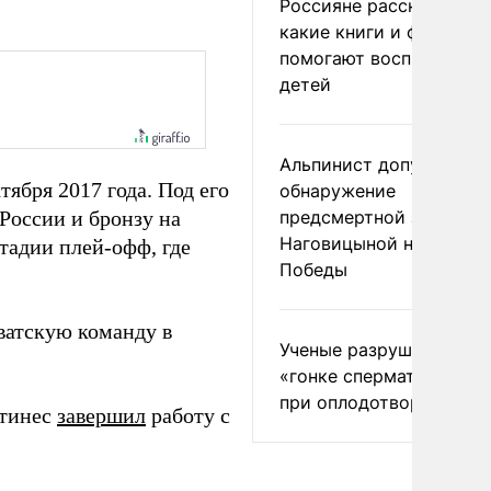
Россияне рассказали,
какие книги и фильмы
помогают воспитывать
детей
Альпинист допустил
тября 2017 года. Под его
обнаружение
России и бронзу на
предсмертной записки
Наговицыной на пике
стадии плей-офф, где
Победы
ватскую команду в
Ученые разрушили миф
«гонке сперматозоидов
при оплодотворении
ртинес
завершил
работу с