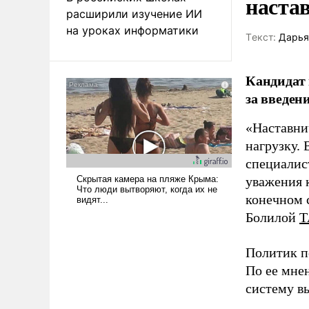
наста
расширили изучение ИИ
на уроках информатики
Tекст:
Дарья
Кандидат 
за введен
«Наставни
нагрузку. 
специалис
уважения к
конечном с
Болилой
Т
Политик п
По ее мне
систему в