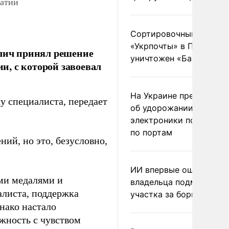
ватии
Сортировочный пункт
«Укрпочты» в Павлогра
алич принял решение
уничтожен «Бандероль
, с которой завоевал
На Украине предупреди
у специалиста, передает
об удорожании китайс
электроники после уда
по портам
ий, но это, безусловно,
ИИ впервые оштрафова
ми медалями и
владельца подмосковн
алиста, поддержка
участка за борщевик
нако настало
лжность с чувством