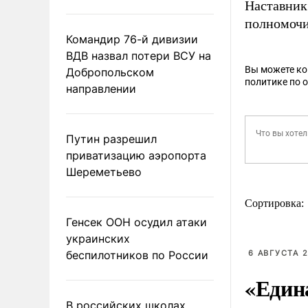
Наставник
полномочи
Командир 76-й дивизии
ВДВ назвал потери ВСУ на
Вы можете к
Добропольском
политике по 
направлении
Путин разрешил
приватизацию аэропорта
Шереметьево
Сортировка:
Генсек ООН осудил атаки
украинских
беспилотников по России
6 АВГУСТА 2
«Един
В российских школах