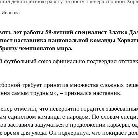
ршил девятилетнюю работу на посту тренера сборной Хор
 Иванова
вять лет работы 59-летний специалист Златко Д
пост наставника национальной команды Хорватии
 бронзу чемпионатов мира.
й футбольный союз официально подтвердил отставк
 сборной требует принятия множества сложных решен
меня самым трудным», – признался наставник.
енер отметил, что невероятно гордится завоеванны
ым единством команды с народом. По словам специ
ов заставила задуматься о продолжении карьеры, од
 время для ухода. Он подчеркнул, что покидает до