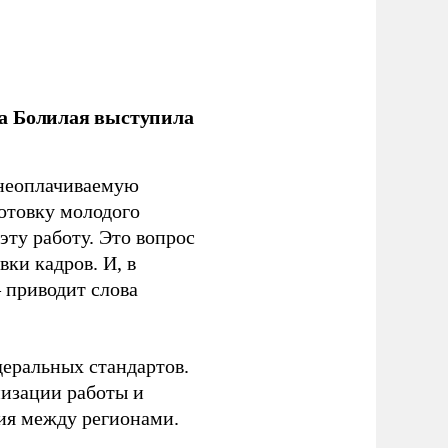
ла Болилая выступила
 неоплачиваемую
готовку молодого
ту работу. Это вопрос
ки кадров. И, в
– приводит слова
еральных стандартов.
низации работы и
ия между регионами.