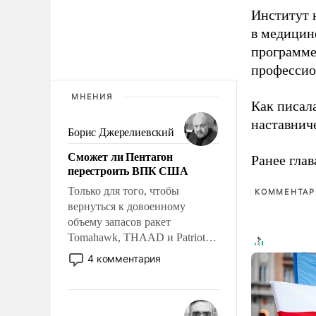
Институт 
в медицине
программе
профессио
МНЕНИЯ
Как писал
наставнич
Борис Джерелиевский
Сможет ли Пентагон
Ранее глав
перестроить ВПК США
Только для того, чтобы
КОММЕНТАРИ
вернуться к довоенному
объему запасов ракет
Tomahawk, THAAD и Patriot
США потребуется более трех
4 комментария
лет. Даже небольшая война с
Ираном опустошила
американские арсеналы.
Сложившаяся ситуация