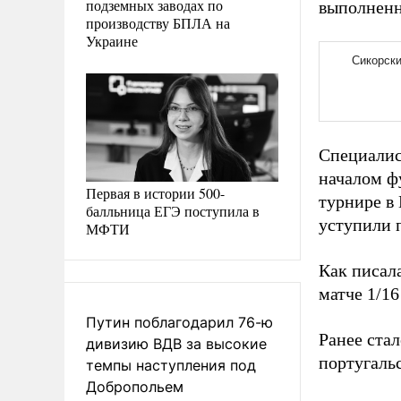
подземных заводах по
выполненн
производству БПЛА на
Украине
Специалист
началом ф
Первая в истории 500-
турнире в 
балльница ЕГЭ поступила в
уступили 
МФТИ
Как писал
матче 1/1
Путин поблагодарил 76-ю
Ранее ста
дивизию ВДВ за высокие
португальс
темпы наступления под
Добропольем