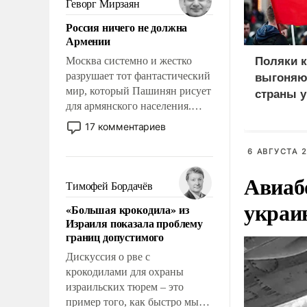
Геворг Мирзаян
означает многолетний период
Россия ничего не должна
уязвимости США, например,
Армении
перед Китаем.
Москва системно и жестко
Поляки 
разрушает тот фантастический
выгоняют
мир, который Пашинян рисует
страны у
для армянского населения.
Мир, где политические
17 комментариев
прожекты будут безусловно
оплачиваться за счет
6 АВГУСТА 2
российских
Авиаб
налогоплательщиков и где
Тимофей Бордачёв
Еревану за свои поступки не
украи
«Большая крокодила» из
нужно отвечать.
Израиля показала проблему
границ допустимого
Дискуссия о рве с
крокодилами для охраны
израильских тюрем – это
пример того, как быстро мы