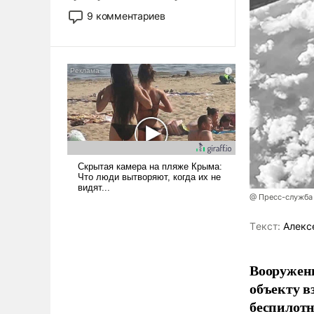
двигаемся по пути
9 комментариев
революционных изменений.
То, что несколько лет назад
было образом для
псевдонаучной фантастики,
стало всерьез обсуждаемой
идеей.
@ Пресс-служба
Tекст:
Алекс
Вооружен
объекту в
беспилотн