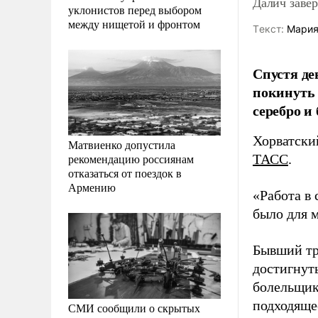
Далич заве
уклонистов перед выбором
между нищетой и фронтом
Tекст:
Мария
Спустя де
покинуть 
серебро и
Хорватски
Матвиенко допустила
рекомендацию россиянам
ТАСС
.
отказаться от поездок в
Армению
«Работа в
было для 
Бывший тр
достигнут
болельщик
подходящее
СМИ сообщили о скрытых