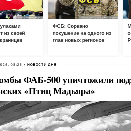
кулаками
ФСБ: Сорвано
М
 из своей
покушение на одного из
о
краинцев
глав новых регионов
Р
н
б
026, 08:26 •
НОВОСТИ ДНЯ
омбы ФАБ-500 уничтожили под
нских «Птиц Мадьяра»