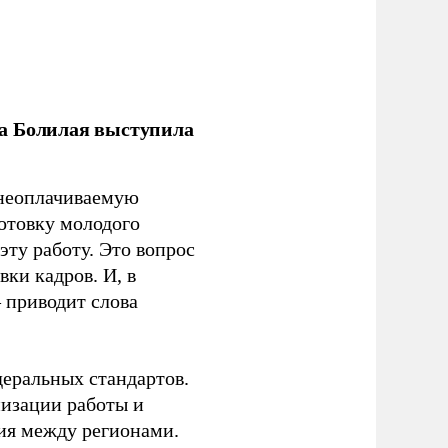
ла Болилая выступила
 неоплачиваемую
готовку молодого
ту работу. Это вопрос
ки кадров. И, в
– приводит слова
еральных стандартов.
низации работы и
ия между регионами.