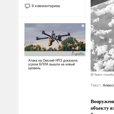
двигаемся по пути
9 комментариев
революционных изменений.
То, что несколько лет назад
было образом для
псевдонаучной фантастики,
стало всерьез обсуждаемой
идеей.
@ Пресс-служба
Tекст:
Алекс
Вооружен
объекту в