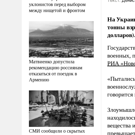
Tекст:
Денис
уклонистов перед выбором
между нищетой и фронтом
На Украин
тонны взр
долларов)
Государст
военных, 
Матвиенко допустила
РИА «Нов
рекомендацию россиянам
отказаться от поездок в
«Пытались
Армению
военнослу
говорится
Злоумышле
находилось
вещества 
СМИ сообщили о скрытых
превышает 