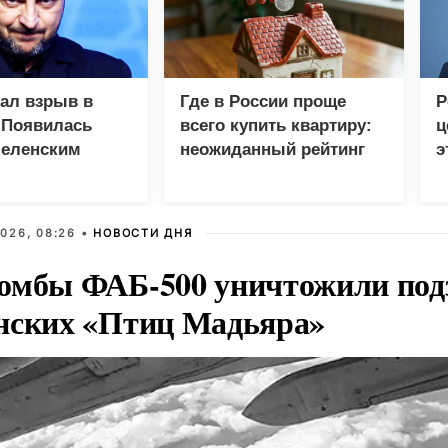
зал взрыв в
Где в России проще
Р
 Появилась
всего купить квартиру:
ц
Зеленским
неожиданный рейтинг
э
Г
026, 08:26 •
НОВОСТИ ДНЯ
омбы ФАБ-500 уничтожили под
нских «Птиц Мадьяра»