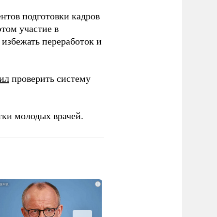
ентов подготовки кадров
этом участие в
избежать переработок и
ил
проверить систему
тки молодых врачей.
i