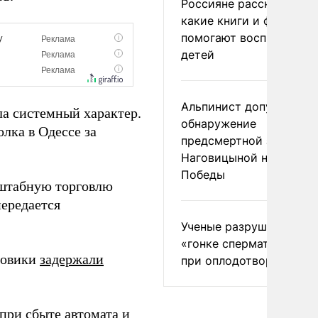
Россияне рассказали,
какие книги и фильмы
помогают воспитывать
детей
Альпинист допустил
ла системный характер.
обнаружение
лка в Одессе за
предсмертной записки
Наговицыной на пике
Победы
сштабную торговлю
передается
Ученые разрушили миф
«гонке сперматозоидов
ловики
задержали
при оплодотворении
при сбыте автомата и