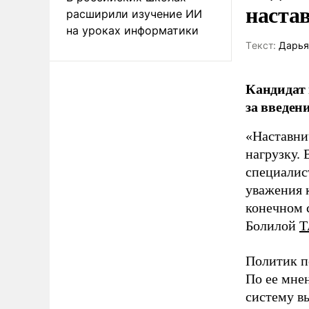
наста
расширили изучение ИИ
на уроках информатики
Tекст:
Дарья
Кандидат 
за введен
«Наставни
нагрузку. 
специалис
уважения к
конечном с
Болилой
Т
Политик п
По ее мне
систему в