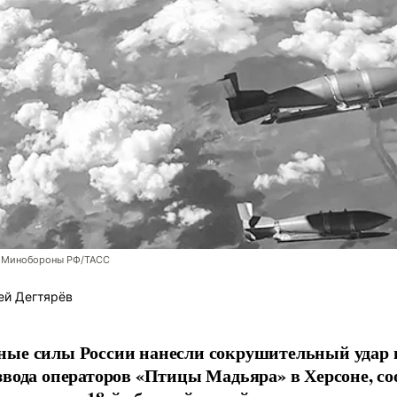
 Минобороны РФ/ТАСС
ей Дегтярёв
ные силы России нанесли сокрушительный удар 
звода операторов «Птицы Мадьяра» в Херсоне, с