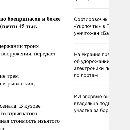
ю боеприпасов и более
Сортировочный пункт
почти 45 тыс.
«Укрпочты» в Павлогра
уничтожен «Бандероль
держании троих
 вооружения, передает
На Украине предупреди
об удорожании китайс
электроники после уда
по портам
ие трем
 взрывчатки», –
ИИ впервые оштрафова
владельца подмосковн
енала. В кузове
участка за борщевик
го взрывчатого
ная стоимость изъятого
ов.