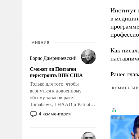
Институт 
в медицине
программе
профессио
МНЕНИЯ
Как писал
наставнич
Борис Джерелиевский
Сможет ли Пентагон
Ранее глав
перестроить ВПК США
Только для того, чтобы
КОММЕНТАРИ
вернуться к довоенному
объему запасов ракет
Tomahawk, THAAD и Patriot
США потребуется более трех
4 комментария
лет. Даже небольшая война с
Ираном опустошила
американские арсеналы.
Сложившаяся ситуация