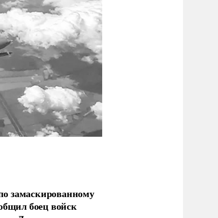
по замаскированному
ообщил боец войск