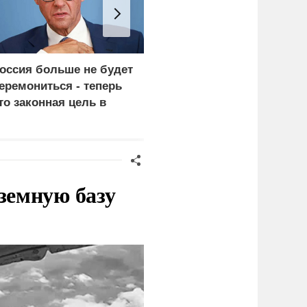
оссия больше не будет
«Генерал-провал»: кака
еремониться - теперь
правда выяснилась про
то законная цель в
Драпатого
ермании
земную базу