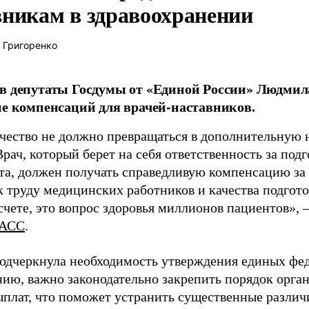
вникам в здравоохранении
 Григоренко
в депутаты Госдумы от «Единой России» Людми
ие компенсаций для врачей-наставников.
чество не должно превращаться в дополнительную
Врач, который берет на себя ответственность за под
та, должен получать справедливую компенсацию за э
 труду медицинских работников и качества подготов
чете, это вопрос здоровья миллионов пациентов», 
АСС
.
одчеркнула необходимость утверждения единых фед
нию, важно законодательно закрепить порядок орга
ыплат, что поможет устранить существенные различ