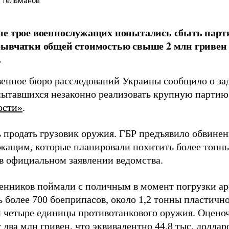
 Тельманов
е трое военнослужащих попытались сбыть парти
ывчатки общей стоимостью свыше 2 млн гривен (
.
венное бюро расследований Украины сообщило о за
пытавшихся незаконно реализовать крупную партию
ости»
.
 продать грузовик оружия. ГБР предъявило обвинен
жащим, которые планировали похитить более тонны
 в официальном заявлении ведомства.
нников поймали с поличным в момент погрузки арс
 более 700 боеприпасов, около 1,2 тонны пластично
и четыре единицы противотанкового оружия. Оценоч
два млн гривен, что эквивалентно 44,8 тыс. доллар