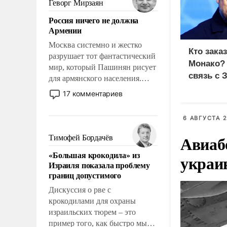
Геворг Мирзаян
означает многолетний период
Россия ничего не должна
уязвимости США, например,
Армении
перед Китаем.
Москва системно и жестко
Кто зака
разрушает тот фантастический
Монако?
мир, который Пашинян рисует
связь с 
для армянского населения.
Мир, где политические
17 комментариев
прожекты будут безусловно
оплачиваться за счет
6 АВГУСТА 2
российских
налогоплательщиков и где
Авиаб
Тимофей Бордачёв
Еревану за свои поступки не
«Большая крокодила» из
украи
нужно отвечать.
Израиля показала проблему
границ допустимого
Дискуссия о рве с
крокодилами для охраны
израильских тюрем – это
пример того, как быстро мы