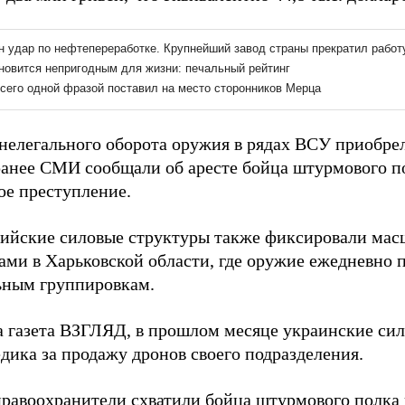
нелегального оборота оружия в рядах ВСУ приобре
анее СМИ сообщали об аресте бойца штурмового по
ое преступление.
сийские силовые структуры также фиксировали ма
ами в Харьковской области, где оружие ежедневно 
ным группировкам.
а газета ВЗГЛЯД, в прошлом месяце украинские си
дика за продажу дронов своего подразделения.
правоохранители
схватили
бойца штурмового полка 