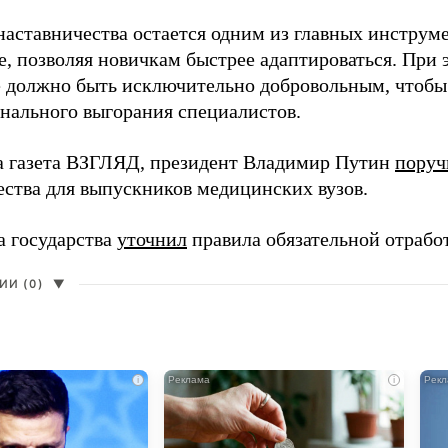
наставничества остается одним из главных инструм
, позволяя новичкам быстрее адаптироваться. При 
 должно быть исключительно добровольным, чтобы 
нального выгорания специалистов.
а газета ВЗГЛЯД, президент Владимир Путин
поруч
ества для выпускников медицинских вузов.
а государства
уточнил
правила обязательной отрабо
И (0)
▼
i
i