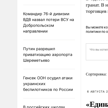
гранат. В 
торговцев
Командир 76-й дивизии
ВДВ назвал потери ВСУ на
Добропольском
Вы можете к
направлении
политике по 
Путин разрешил
приватизацию аэропорта
Шереметьево
Сортировка:
Генсек ООН осудил атаки
украинских
беспилотников по России
6 АВГУСТА 2
«Един
В российских школах