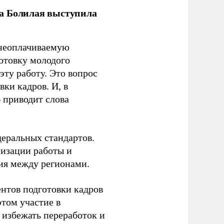
ла Болилая выступила
 неоплачиваемую
готовку молодого
ту работу. Это вопрос
ки кадров. И, в
– приводит слова
еральных стандартов.
низации работы и
ия между регионами.
ентов подготовки кадров
этом участие в
избежать переработок и