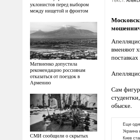
Tекст:
Алекс
уклонистов перед выбором
между нищетой и фронтом
Московски
мошенниче
Апелляцио
вменяют х
поставках
Матвиенко допустила
рекомендацию россиянам
Апелляцио
отказаться от поездок в
Армению
Сам фигур
студентки,
обыске.
СМИ сообщили о скрытых