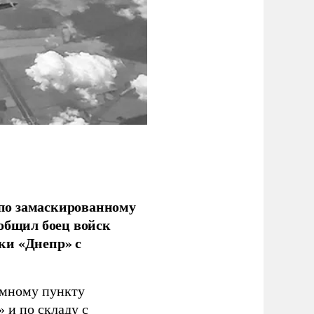
по замаскированному
ообщил боец войск
ки «Днепр» с
емному пункту
 и по складу с