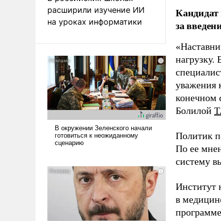
расширили изучение ИИ
Кандидат 
на уроках информатики
за введен
«Наставни
нагрузку. 
специалис
уважения к
конечном с
Болилой
Т
Политик п
По ее мне
систему в
Институт 
в медицине
программе