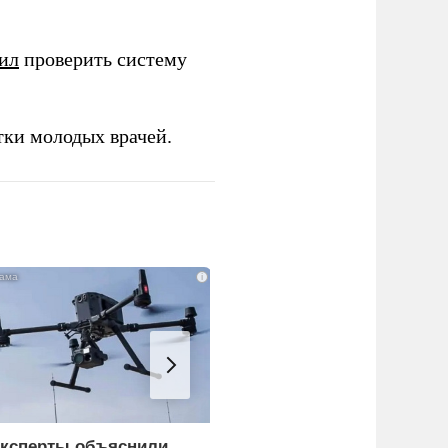
ил
проверить систему
тки молодых врачей.
i
ксперты объяснили,
Россия больше не буде