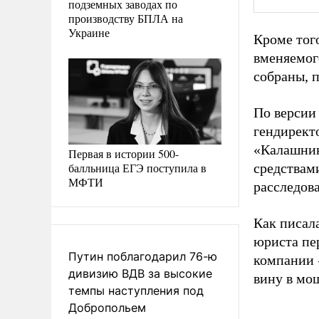
подземных заводах по
производству БПЛА на
Украине
Кроме тог
вменяемог
собраны, 
По версии
гендирект
«Калашник
Первая в истории 500-
балльница ЕГЭ поступила в
средствам
МФТИ
расследова
Как писал
юриста пе
Путин поблагодарил 76-ю
компании 
дивизию ВДВ за высокие
вину в мо
темпы наступления под
Добропольем