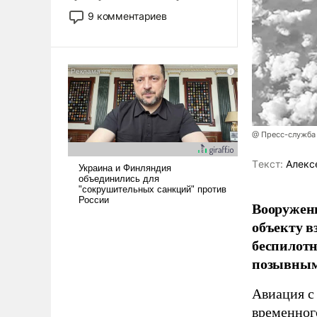
двигаемся по пути
9 комментариев
революционных изменений.
То, что несколько лет назад
было образом для
псевдонаучной фантастики,
стало всерьез обсуждаемой
идеей.
@ Пресс-служба
Tекст:
Алекс
Вооружен
объекту в
беспилотн
позывным
Авиация с
временног