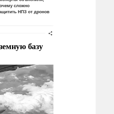
очему сложно
церемониться - теперь
ащитить НПЗ от дронов
это законная цель в
Германии
земную базу