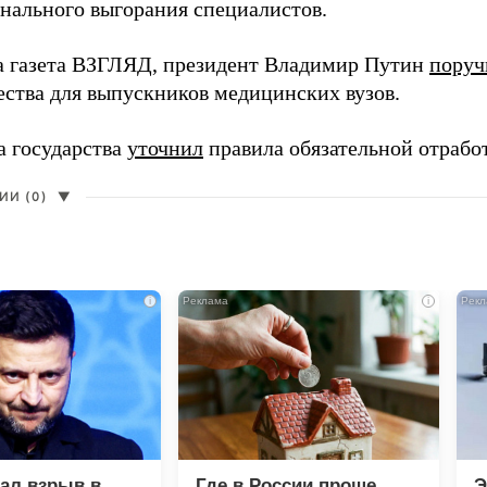
нального выгорания специалистов.
а газета ВЗГЛЯД, президент Владимир Путин
поруч
ества для выпускников медицинских вузов.
а государства
уточнил
правила обязательной отрабо
И (0)
▼
i
i
зал взрыв в
Где в России проще
Э