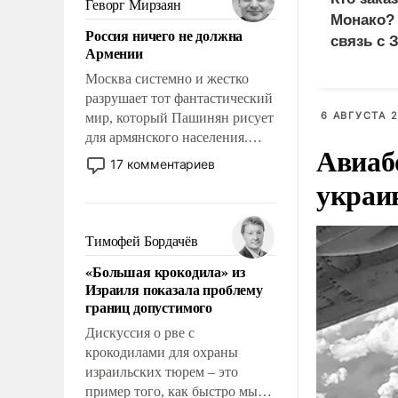
Геворг Мирзаян
означает многолетний период
Монако?
Россия ничего не должна
уязвимости США, например,
связь с 
Армении
перед Китаем.
Москва системно и жестко
разрушает тот фантастический
6 АВГУСТА 2
мир, который Пашинян рисует
для армянского населения.
Авиаб
Мир, где политические
17 комментариев
прожекты будут безусловно
украи
оплачиваться за счет
российских
налогоплательщиков и где
Тимофей Бордачёв
Еревану за свои поступки не
«Большая крокодила» из
нужно отвечать.
Израиля показала проблему
границ допустимого
Дискуссия о рве с
крокодилами для охраны
израильских тюрем – это
пример того, как быстро мы