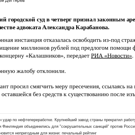
ей Дегтярёв
й городской суд в четверг признал законным аре
стве адвоката Александра Карабанова.
нная инстанция отказалась освободить из-под стра
ищение миллионов рублей под предлогом помощи ф
 концерну «Калашников», передает
РИА «Новости»
.
нную жалобу отклонили.
ант просил смягчить меру пресечения, ссылаясь на 
 оставшейся без средств к существованию после изъ