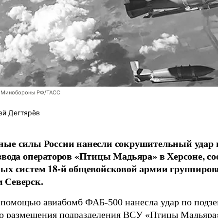
 Минобороны РФ/ТАСС
ей Дегтярёв
ные силы России нанесли сокрушительный удар 
звода операторов «Птицы Мадьяра» в Херсоне, с
ых систем 18-й общевойсковой армии группиров
 Северск.
 помощью авиабомб ФАБ-500 нанесла удар по подз
о размещения подразделения ВСУ «Птицы Мадьяра»