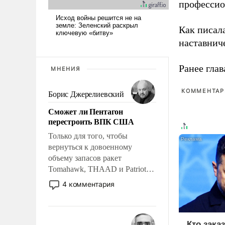
профессио
Как писал
наставнич
Ранее глав
МНЕНИЯ
КОММЕНТАРИ
Борис Джерелиевский
Сможет ли Пентагон
перестроить ВПК США
Только для того, чтобы
вернуться к довоенному
объему запасов ракет
Tomahawk, THAAD и Patriot
США потребуется более трех
4 комментария
лет. Даже небольшая война с
Ираном опустошила
американские арсеналы.
Кто зака
Сложившаяся ситуация