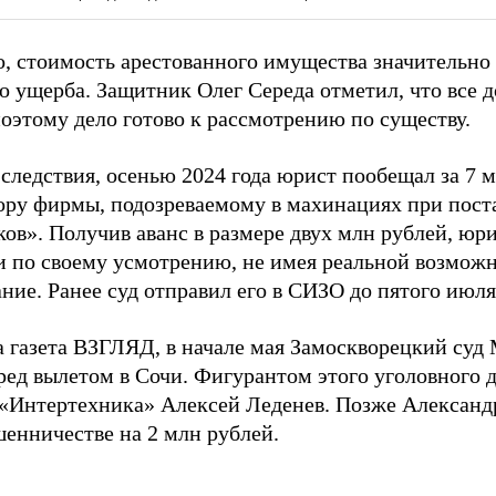
о, стоимость арестованного имущества значительн
о ущерба. Защитник Олег Середа отметил, что все д
поэтому дело готово к рассмотрению по существу.
 следствия, осенью 2024 года юрист пообещал за 7 
ору фирмы, подозреваемому в махинациях при пост
ов». Получив аванс в размере двух млн рублей, юр
и по своему усмотрению, не имея реальной возможн
ние. Ранее суд отправил его в СИЗО до пятого июля
а газета ВЗГЛЯД, в начале мая Замоскворецкий су
ред вылетом в Сочи. Фигурантом этого уголовного 
«Интертехника» Алексей Леденев. Позже Александ
шенничестве на 2 млн рублей.