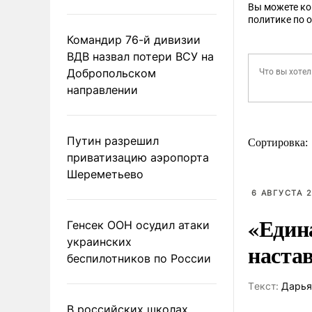
Вы можете к
политике по 
Командир 76-й дивизии
ВДВ назвал потери ВСУ на
Добропольском
направлении
Путин разрешил
Сортировка:
приватизацию аэропорта
Шереметьево
6 АВГУСТА 2
«Един
Генсек ООН осудил атаки
украинских
наста
беспилотников по России
Tекст:
Дарья
В российских школах