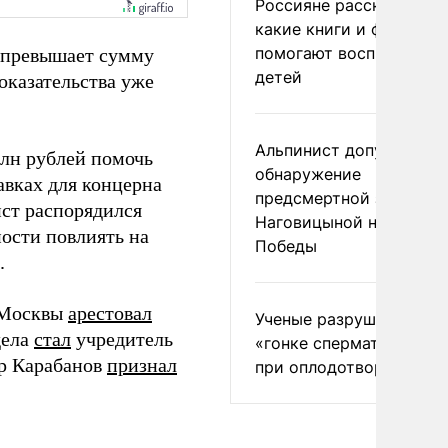
Россияне рассказали,
какие книги и фильмы
помогают воспитывать
о превышает сумму
детей
оказательства уже
Альпинист допустил
млн рублей помочь
обнаружение
авках для концерна
предсмертной записки
ист распорядился
Наговицыной на пике
ости повлиять на
Победы
.
д Москвы
арестовал
Ученые разрушили миф
дела
стал
учредитель
«гонке сперматозоидов
р Карабанов
признал
при оплодотворении