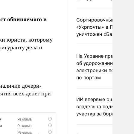
ст обвиняемого в
Сортировочный пункт
«Укрпочты» в Павлогра
уничтожен «Бандероль
жи юриста, которому
игуранту дела о
На Украине предупреди
об удорожании китайс
электроники после уда
по портам
наличие дочери-
ятия всех денег при
ИИ впервые оштрафова
владельца подмосковн
участка за борщевик