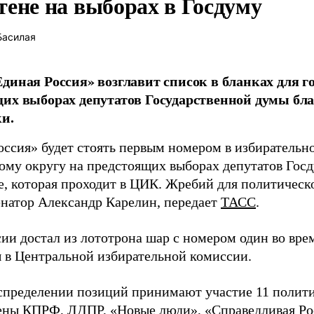
тене на выборах в Госдуму
Басилая
диная Россия» возглавит список в бланках для г
их выборах депутатов Государственной думы бла
и.
оссия» будет стоять первым номером в избирательн
ому округу на предстоящих выборах депутатов Гос
е, которая проходит в ЦИК. Жребий для политическ
енатор Александр Карелин, передает
ТАСС
.
сии достал из лототрона шар с номером один во вр
 в Центральной избирательной комиссии.
аспределении позиций принимают участие 11 полити
ены КПРФ, ЛДПР, «Новые люди», «Справедливая Ро