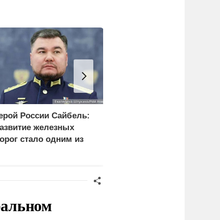
ерой России Сайбель:
Российские военные
азвитие железных
поразили четыре
орог стало одним из
сухогруза с оружием
риоритетов Народной
для украинской армии
рограммы ЕР
ральном