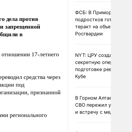
ФСБ: В Приморье трое
го дела против
подростков готовили
ги запрещенной
теракт на объекте
общили в
Росгвардии
в отношении 17-летнего
NYT: ЦРУ создало
секретную опергруппу 
подготовке революции 
Кубе
ереводил средства через
акции под
рганизации, признанной
В Горном Алтае участн
СВО пережил удар мол
и встречу с медведем
ами регионального