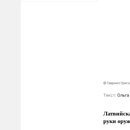
@ Гавриил Григ
Tекст:
Ольга
Латвийска
руки оруж