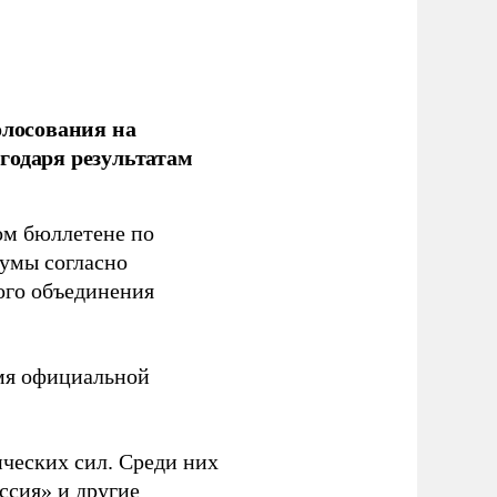
олосования на
годаря результатам
ом бюллетене по
думы согласно
ого объединения
емя официальной
ческих сил. Среди них
ссия» и другие