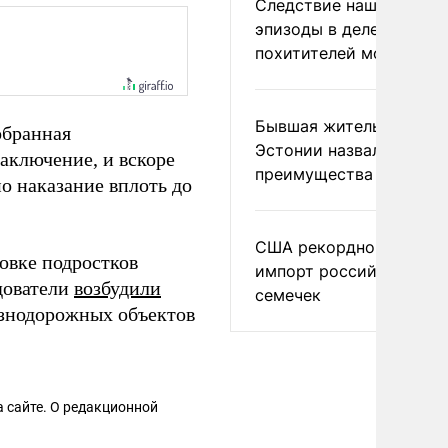
Следствие нашло новы
эпизоды в деле
похитителей москвичек
Бывшая жительница
обранная
Эстонии назвала главн
заключение, и вскоре
преимущества России
о наказание вплоть до
США рекордно нарасти
овке подростков
импорт российских
дователи
возбудили
семечек
езнодорожных объектов
 сайте. О редакционной