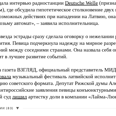
дала интервью радиостанции
Deutsche Welle
(призна
), где обсудила гипотетическое столкновение двух 
возможных действиях при нападении на Латвию, она
возьму автомат», – заявила исполнительница.
везда эстрады сразу сделала оговорку о нежелании
ития. Певица подчеркнула надежду на мирное раз
чий между соседними странами. Она назвала себя 
ит в лучшее развитие событий.
а газета ВЗГЛЯД, официальный представитель МИД
овала
музыкальный фестиваль латвийской исполнит
цию советского формата. Депутат Рижской думы Ал
нтироссийские заявления певицы конъюнктурными
й суд
лишил
артистку доли в компании «Лайма-Люк
И (83)
▼