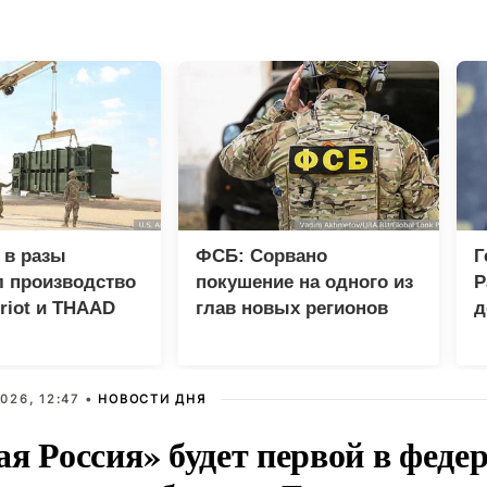
 в разы
ФСБ: Сорвано
Г
л производство
покушение на одного из
Р
triot и THAAD
глав новых регионов
д
п
п
026, 12:47 •
НОВОСТИ ДНЯ
ая Россия» будет первой в феде