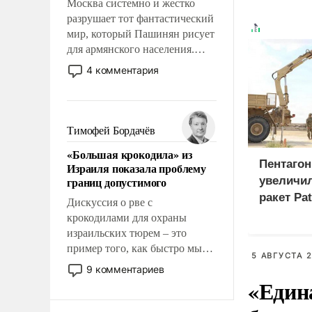
Москва системно и жестко
разрушает тот фантастический
мир, который Пашинян рисует
для армянского населения.
Мир, где этому населению все
4 комментария
должны просто по
определению, где его
политические прожекты будут
беспрекословно оплачиваться
Тимофей Бордачёв
за счет российских
«Большая крокодила» из
налогоплательщиков и где за
Пентагон
Израиля показала проблему
свои поступки не нужно
границ допустимого
увеличи
отвечать.
ракет Pa
Дискуссия о рве с
крокодилами для охраны
израильских тюрем – это
пример того, как быстро мы
5 АВГУСТА 2
двигаемся по пути
9 комментариев
революционных изменений.
«Един
То, что несколько лет назад
было образом для