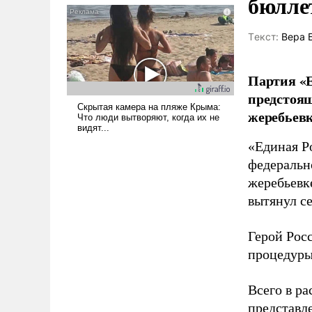
бюлле
псевдонаучной фантастики,
стало всерьез обсуждаемой
Tекст:
Вера 
идеей.
Партия «Е
предстоящ
жеребьевк
«Единая Р
федеральн
жеребьевк
вытянул с
Герой Рос
процедуры
Всего в р
представл