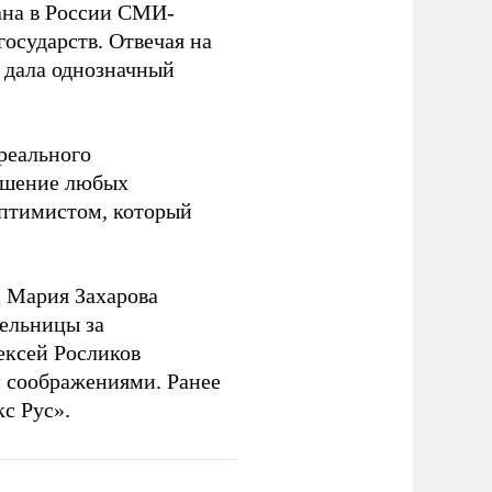
на в России СМИ-
государств. Отвечая на
 дала однозначный
 реального
решение любых
оптимистом, который
 Мария Захарова
ельницы за
ексей Росликов
 соображениями. Ранее
с Рус».