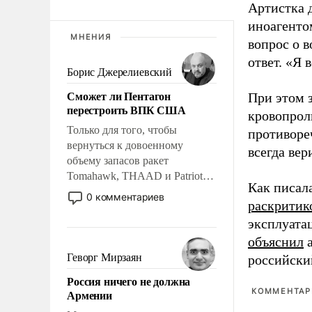
Артистка 
иноагентом
МНЕНИЯ
вопрос о 
ответ. «Я 
Борис Джерелиевский
Сможет ли Пентагон
При этом з
перестроить ВПК США
кровопрол
Только для того, чтобы
противоре
вернуться к довоенному
всегда вер
объему запасов ракет
Tomahawk, THAAD и Patriot
Как писал
США потребуется более трех
0 комментариев
раскритик
лет. Даже небольшая война с
Ираном опустошила
эксплуата
американские арсеналы.
объяснил
а
Сложившаяся ситуация
Геворг Мирзаян
российски
означает многолетний период
Россия ничего не должна
уязвимости США, например,
КОММЕНТАРИ
Армении
перед Китаем.