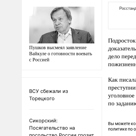
Подросток
Пушков высмеял заявление
доказатель
Вайкуле о готовности воевать
дело перед
с Россией
пожизненн
Как писал
преступни
ВСУ сбежали из
уголовное
Торецкого
по задани
Сикорский:
Вы можете к
Посягательство на
политике по 
посольство России грозит