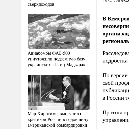
Tекст:
Алекс
сверхдоходов
В Кемеров
несоверше
организац
региональ
Авиабомбы ФАБ-500
Расследов
уничтожили подземную базу
подростка 
украинских «Птиц Мадьяра»
По версии 
свой проф
публикаци
в России 
Противопр
Мэр Хиросимы выступил с
критикой России в годовщину
управлени
американской бомбардировки