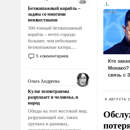
казалось, что эти вопросы
Безэкипажный корабль –
решены раз и навсегда, но –
задача со многими
нет, не решены.
неизвестными
500-тонный безэкипажный
корабль – нечто гораздо
большее, чем небольшие
безэкипажные катера,
применение которых уже
5 комментариев
стало обыденностью. Задача по
Кто зака
созданию такого корабля очень
Монако?
сложна и амбициозна. Однако
связь с 
и ее реализация радикально
Ольга Андреева
поднимет наши боевые
Культ психотравмы
возможности.
разрушает и человека, и
8 АВГУСТА 2
народ
Обслу
Обиды на этот жестокий мир,
разрушающий нас, таких
потер
хрупких и ранимых,