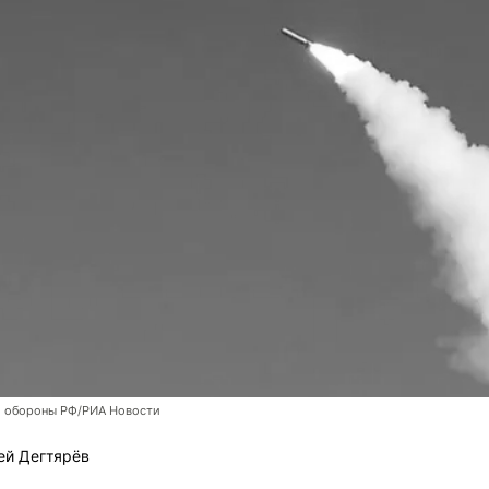
 обороны РФ/РИА Новости
ей Дегтярёв