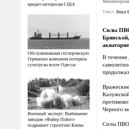
Минобороны
вредит интересам США
Tекст:
Вера 
Силы ПВО 
Брянской,
акваторие
Обслуживавшая гитлеровскую
В течение
Германию компания потеряла
сухогрузы возле Одессы
самолетно
продолжал
Вражеские
Калужской
противово
Черного м
Военный эксперт: Выбивание
заводов «Файер Пойнт»
Силы ПВО 
подрывает стратегию Киева