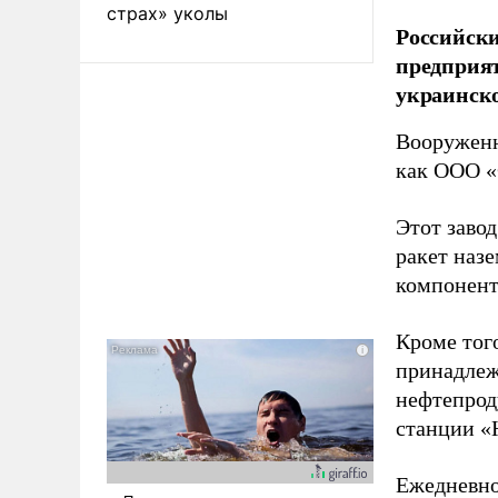
страх» уколы
Российски
предприя
украинск
Вооруженн
как ООО «
Этот заво
ракет наз
компонент
Кроме тог
принадлеж
нефтепрод
станции «
Ежедневно