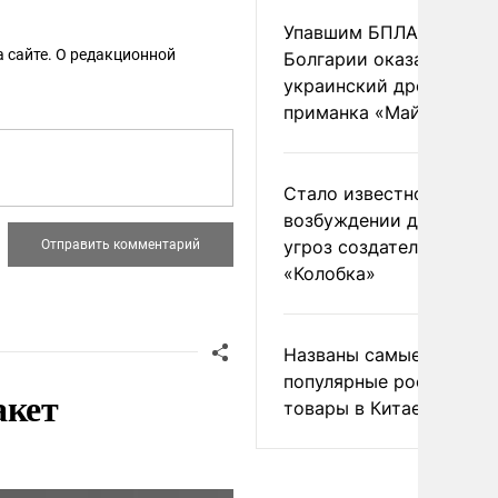
Упавшим БПЛА в
 сайте. О редакционной
Болгарии оказался
украинский дрон-
приманка «Майя»
Стало известно о
возбуждении дела из-з
угроз создателям
«Колобка»
Названы самые
популярные российски
акет
товары в Китае