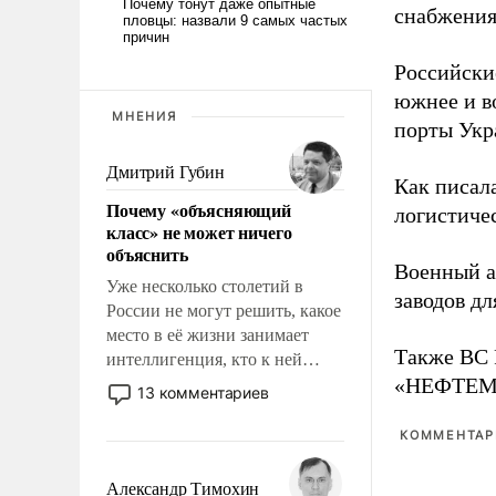
снабжения
Российски
южнее и в
МНЕНИЯ
порты Укр
Дмитрий Губин
Как писал
Почему «объясняющий
логистичес
класс» не может ничего
объяснить
Военный 
Уже несколько столетий в
заводов д
России не могут решить, какое
место в её жизни занимает
Также ВС 
интеллигенция, кто к ней
«НЕФТЕМАШ
принадлежит, а кого из неё
13 комментариев
исключили с правом
восстановления и без оного. И
КОММЕНТАРИ
чем она отличается от просто
образованных людей. Иногда
Александр Тимохин