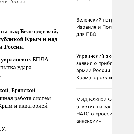
ами России
Зеленский потребовал 
Израиля и Польши рак
ты над Белгородской,
для ПВО
спубликой Крым и над
ы России.
Украинский эксперт
2 украинских БПЛА
заявил о приближении
пытка удара
армии России к
.
Краматорску и Славянс
ой, Брянской,
ешная работа систем
МИД Южной Осетии
Крым и акваторией
ответил на заявления
НАТО о «российской
аннексии»
СУ.