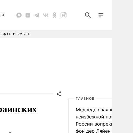
ТИ
НЕФТЬ И РУБЛЬ
ГЛАВНОЕ
раинских
Медведев заявил о
неизбежной победе
России вопреки словам
фон дер Ляйен