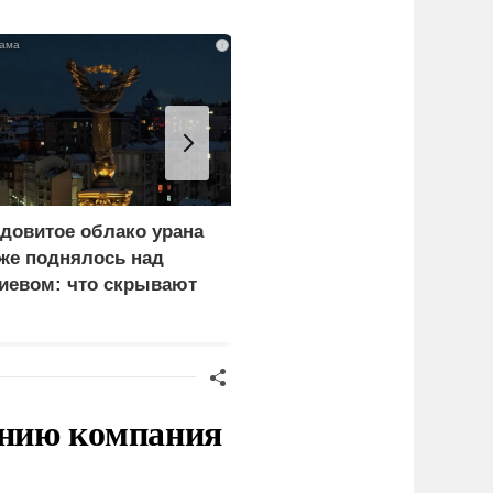
i
довитое облако урана
«Генерал-провал»: кака
же поднялось над
правда выяснилась про
иевом: что скрывают
Драпатого
ласти
нию компания