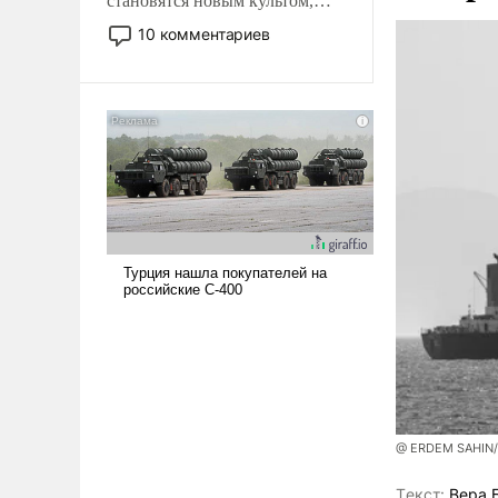
становятся новым культом,
постепенно вытесняя и
10 комментариев
отменяя традиционное
требование к человеку – быть
мужественным и твердым под
ударами судьбы, брать на себя
ответственность, помогать
слабым, идти вперед и
адаптироваться.
@ ERDEM SAHIN
Tекст:
Вера 