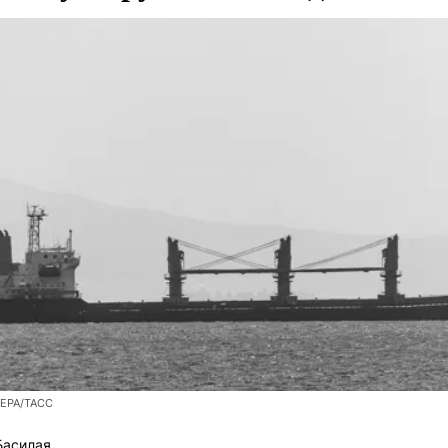
/EPA/ТАСС
Басилая