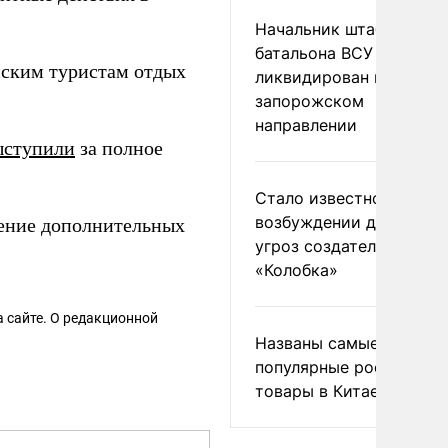
Начальник штаба
батальона ВСУ
йским туристам отдых
ликвидирован на
запорожском
направлении
ыступили
за полное
Стало известно о
возбуждении дела из-з
ение дополнительных
угроз создателям
«Колобка»
 сайте. О редакционной
Названы самые
популярные российски
товары в Китае