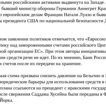
ными российскими активами выдвинута на Западе.
 бывший министр обороны Германии Аннегрет Крам
о европейским делам Франции Натали Луазо и быв
 президента США по национальной безопасности Д
ном заявлении политиков отмечается, что «Евросою
опеку над замороженными счетами российского Цен
ной организации ЕС». При этом авторы инициативы 
ии средств речи не идет. По их мнению, Банк Росс
 счетов после их передачи на хранение.
ая схема призвана снизить давление на Бельгию и E
 юридические барьеры для использования средств в
 плана ссылаются на прецедент с иракскими госуда
осле свержения Саддама Хусейна были переданы в 
Йорка.