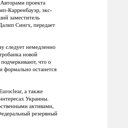
 Авторами проекта
п-Карренбауэр, экс-
ший заместитель
алип Сингх, передает
зу следует немедленно
тробанка новой
подчеркивают, что о
ии формально останется
uroclear, а также
 интересах Украины.
рственными активами,
Федеральный резервный