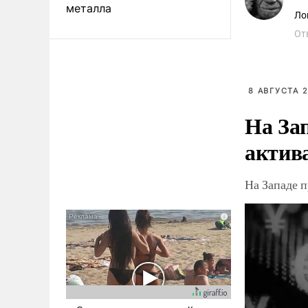
металла
Ло
От
8 АВГУСТА 2
На За
актив
На Западе 