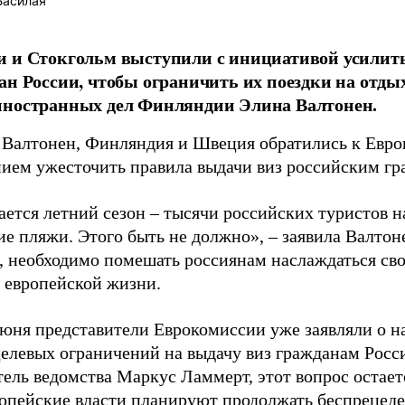
Басилая
и и Стокгольм выступили с инициативой усилит
ан России, чтобы ограничить их поездки на отдых
иностранных дел Финляндии Элина Валтонен.
 Валтонен, Финляндия и Швеция обратились к Евро
ием ужесточить правила выдачи виз российским г
ется летний сезон – тысячи российских туристов н
ие пляжи. Этого быть не должно», – заявила Валто
, необходимо помешать россиянам наслаждаться св
 европейской жизни.
июня представители Еврокомиссии уже заявляли о 
целевых ограничений на выдачу виз гражданам Росс
тель ведомства Маркус Ламмерт, этот вопрос остае
вропейские власти планируют продолжать беспрецед