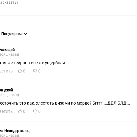
учающий
есяц назад
кая же гейропа все же ущербная...
ветить
0
0
он джей
есяц назад
есточить это как, хлестать визами по морде? Бгггг....ДБЛ БЛД...
ветить
0
0
ма Неандерталец
есяц назад