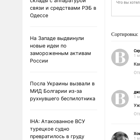
склады с аппаратурой
связи и средствами РЭБ в
Одессе
Сортировка:
На Западе выдвинули
новые идеи по
Cк
замороженным активам
1 м
России
Ка
От
Посла Украины вызвали в
МИД Болгарии из-за
дж
1 м
рухнувшего беспилотника
Уж
От
IHA: Атакованное ВСУ
турецкое судно
Хо
превратилось в груду
1 м