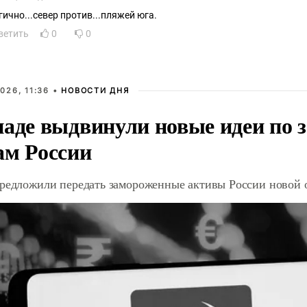
гично...север против...пляжей юга.
ветить
0
0
026, 11:36 •
НОВОСТИ ДНЯ
паде выдвинули новые идеи по
ам России
предложили передать замороженные активы России новой 