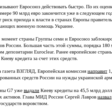
изывают Евросоюз действовать быстро. По их оценк
змере 90 млрд евро закончится уже в следующем год
 риск прихода к власти в странах Европы правитель
ающих военную помощь Украине.
 момент страны Группы семи и Евросоюз заблокиро
ов России. Большая часть этой суммы, порядка 180 
м депозитарии Euroclear. Ранее европейские страны
Киеву кредита за счет этих средств.
а газета ВЗГЛЯД, Европейская комиссия
направит
1,
ированных средств России на нужды украинской арм
аны G7 уже
выдали
Киеву кредиты на 45,5 млрд долла
х активов. Глава МИД России Сергей Лавров
назвал
государств воровством.