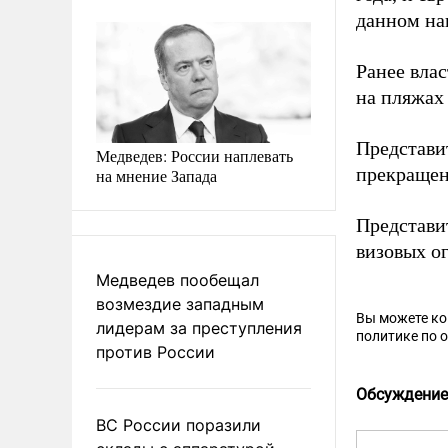
данном на
Ранее вла
на пляжах
Представи
Медведев: России наплевать
прекращен
на мнение Запада
Представи
визовых ог
Медведев пообещал
возмездие западным
Вы можете к
лидерам за преступления
политике по 
против России
Обсуждение
ВС России поразили