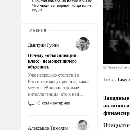
МНЕНИЯ
Дмитрий Губин
Почему «объясняющий
класс» не может ничего
объяснить
@ Timon Schneid
Уже несколько столетий в
Tекст:
Тимур
России не могут решить, какое
место в её жизни занимает
интеллигенция, кто к ней
Западные 
принадлежит, а кого из неё
13 комментариев
активов и
исключили с правом
финансир
восстановления и без оного. И
чем она отличается от просто
Инициатив
образованных людей. Иногда
Александр Тимохин