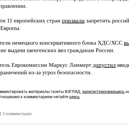
правлении.
сти 11 европейских стран
призвали
запретить росси
 Европы.
тели немецкого консервативного блока ХДС/ХСС
в
ие выдачи шенгенских виз гражданам России.
тель Еврокомиссии Маркус Ламмерт
допустил
введ
раничений из-за угроз безопасности.
омментировать материалы газеты ВЗГЛЯД,
зарегистрировавшись
на
отношению к комментариям читайте
здесь
.
:
3
комментария