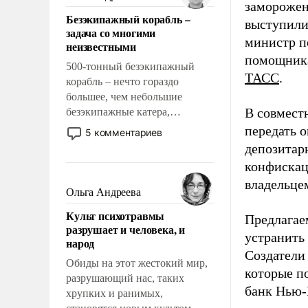
заморожен
казалось, что эти вопросы
Безэкипажный корабль –
решены раз и навсегда, но –
выступили
задача со многими
нет, не решены.
министр п
неизвестными
помощника
500-тонный безэкипажный
ТАСС
.
корабль – нечто гораздо
большее, чем небольшие
В совмест
безэкипажные катера,
применение которых уже
передать 
5 комментариев
стало обыденностью. Задача по
депозитар
созданию такого корабля очень
конфискац
сложна и амбициозна. Однако
владельцем
и ее реализация радикально
Ольга Андреева
поднимет наши боевые
Культ психотравмы
возможности.
Предлагаем
разрушает и человека, и
устранить
народ
Создатели
Обиды на этот жестокий мир,
которые п
разрушающий нас, таких
банк Нью-
хрупких и ранимых,