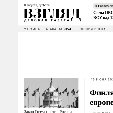
8 августа, суббота
Новость ч
Силы ПВО 
ВСУ над 1
УКРАИНА
АТАКА НА ИРАН
РОССИЯ И США
15 ИЮНЯ 202
Финля
европ
Закон Грэма против России