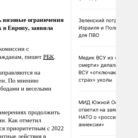
ь визовые ограничения
Зеленский потребовал 
 в Европу, заявила
Израиля и Польши рак
для ПВО
комиссии с
ражданам, пишет
РБК
.
Медик ВСУ из «полка
смерти» делала солдат
аправляются на
ВСУ «отключающие
страх» уколы
нен. По мнению
ободами и веселыми
МИД Южной Осетии
ответил на заявления
намерениях продолжить
НАТО о «российской
ии. Как отметил
аннексии»
тся приоритетным с 2022
ентные действия в