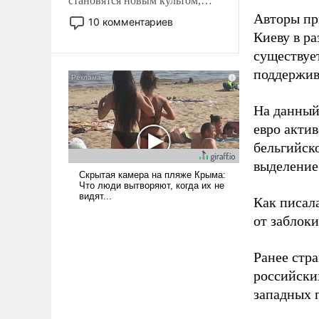
становятся новым культом,
постепенно вытесняя и
Авторы пр
10 комментариев
отменяя традиционное
Киеву в ра
требование к человеку – быть
существует
мужественным и твердым под
поддержив
ударами судьбы, брать на себя
ответственность, помогать
На данный
слабым, идти вперед и
адаптироваться.
евро актив
бельгийско
выделение 
Как писал
от заблок
Ранее стр
российски
западных 