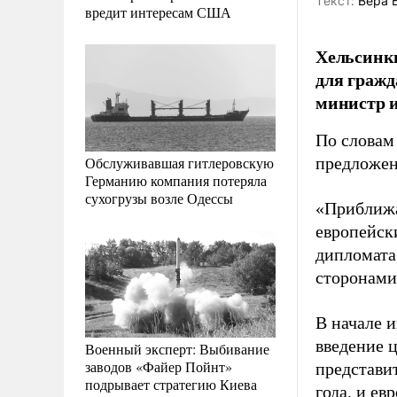
Tекст:
Вера 
вредит интересам США
Хельсинк
для гражд
министр 
По словам
Обслуживавшая гитлеровскую
предложен
Германию компания потеряла
сухогрузы возле Одессы
«Приближа
европейск
дипломата
сторонами
В начале 
введение 
Военный эксперт: Выбивание
заводов «Файер Пойнт»
представи
подрывает стратегию Киева
года, и е