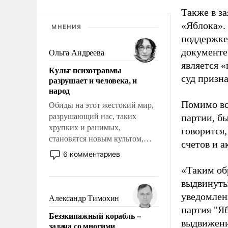
Также в з
«Яблока».
МНЕНИЯ
поддержке
документе
Ольга Андреева
является 
Культ психотравмы
суд призн
разрушает и человека, и
народ
Помимо во
Обиды на этот жестокий мир,
разрушающий нас, таких
партии, б
хрупких и ранимых,
говорится,
становятся новым культом,
счетов и 
постепенно вытесняя и
6 комментариев
отменяя традиционное
«Таким об
требование к человеку – быть
выдвинуты
мужественным и твердым под
ударами судьбы, брать на себя
уведомлени
Александр Тимохин
ответственность, помогать
партия "Я
Безэкипажный корабль –
слабым, идти вперед и
выдвижения
задача со многими