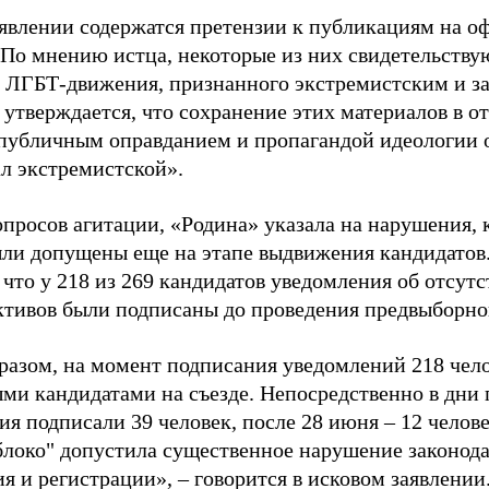
аявлении содержатся претензии к публикациям на о
 По мнению истца, некоторые из них свидетельству
 ЛГБТ-движения, признанного экстремистским и з
 утверждается, что сохранение этих материалов в о
«публичным оправданием и пропагандой идеологии 
ал экстремистской».
просов агитации, «Родина» указала на нарушения, 
ыли допущены еще на этапе выдвижения кандидатов. 
 что у 218 из 269 кандидатов уведомления об отсу
активов были подписаны до проведения предвыборног
разом, на момент подписания уведомлений 218 чело
ми кандидатами на съезде. Непосредственно в дни 
я подписали 39 человек, после 28 июня – 12 челов
блоко" допустила существенное нарушение законода
 и регистрации», – говорится в исковом заявлении