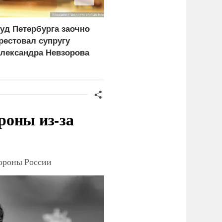
уд Петербурга заочно
МВД Казахстана
рестовал супругу
предложило ввести
лександра Невзорова
платный въезд для
иностранцев
роны из-за
тороны России