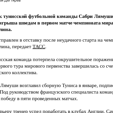
ей Дегтярёв
к тунисской футбольной команды Сабри Лямуш
игрыша шведам в первом матче чемпионата мира
лина.
равлен в отставку после неудачного старта на чем
лина, передает
ТАСС
.
исская команда потерпела сокрушительное поражен
рвого тура мирового первенства завершилась со сче
ского коллектива.
 Лямуши возглавил сборную Туниса в январе, подпи
. Под руководством французского специалиста коман
 победу в пяти проведенных матчах.
рьеру тренер успел поработать в клубах Англии, Са