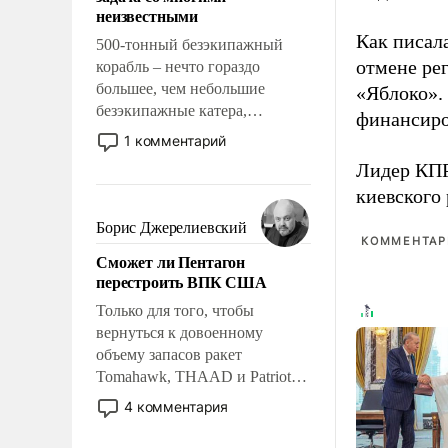
адаптироваться.
неизвестными
Как писал
500-тонный безэкипажный
отмене ре
корабль – нечто гораздо
большее, чем небольшие
«Яблоко».
безэкипажные катера,
финансиро
применение которых уже
1 комментарий
стало обыденностью. Задача по
Лидер КП
созданию такого корабля очень
киевского
сложна и амбициозна. Однако
и ее реализация радикально
Борис Джерелиевский
поднимет наши боевые
КОММЕНТАРИ
Сможет ли Пентагон
возможности.
перестроить ВПК США
Только для того, чтобы
вернуться к довоенному
объему запасов ракет
Tomahawk, THAAD и Patriot
США потребуется более трех
4 комментария
лет. Даже небольшая война с
Ираном опустошила