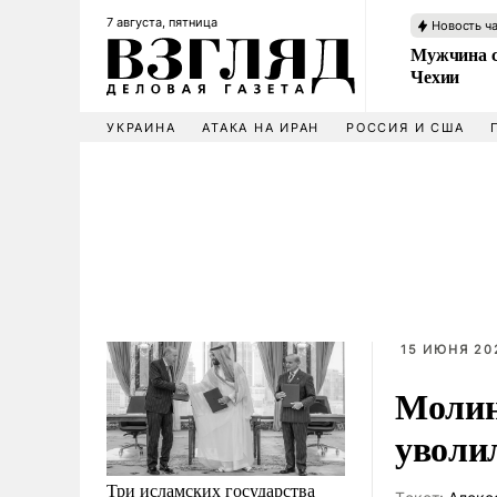
7 августа, пятница
Новость ч
Мужчина с
Чехии
УКРАИНА
АТАКА НА ИРАН
РОССИЯ И США
15 ИЮНЯ 202
Молин
уволи
Три исламских государства