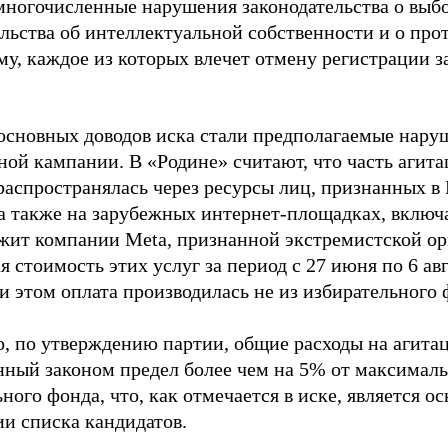
многочисленные нарушения законодательства о выбор
ельства об интеллектуальной собственности и о про
му, каждое из которых влечет отмену регистрации 
основных доводов иска стали предполагаемые нару
ной кампании. В «Родине» считают, что часть агит
распространялась через ресурсы лиц, признанных 
 а также на зарубежных интернет-площадках, включа
жит компании Meta, признанной экстремистской ор
 стоимость этих услуг за период с 27 июня по 6 ав
и этом оплата производилась не из избирательного 
о, по утверждению партии, общие расходы на агит
нный законом предел более чем на 5% от максималь
ного фонда, что, как отмечается в иске, является 
ии списка кандидатов.