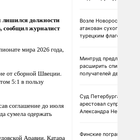
и лишился должности
Возле Новороссийска
, сообщил журналист
атакован сухогруз под
турецким флагом
пионате мира 2026 года,
Минтруд предложил
расширить список
ие от сборной Швеции.
получателей двух пенс
том 5:1 в пользу
Суд Петербурга заочно
арестовал супругу
сав соглашение до июля
Александра Невзорова
да сумела одержать
Финские пограничники
удовской Аравии, Катара