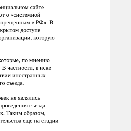
фициальном сайте
ют о «системной
апрещенным в РФ». В
ткрытом доступе
организации, которую
которые, по мнению
В частности, в иске
тствии иностранных
о съезда.
век не являлись
проведения съезда
ек. Таким образом,
тельства еще на стадии
.