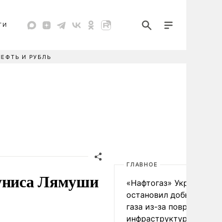
ТИ
НЕФТЬ И РУБЛЬ
ГЛАВНОЕ
Туниса Лямуши
«Нафтогаз» Украины
остановил добычу нефт
газа из-за повреждения
инфраструктуры