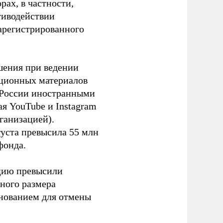
ах, в частности,
тиводействии
зарегистрированного
шения при ведении
ационных материалов
в России иностранными
я YouTube и Instagram
ганизацией).
густа превысила 55 млн
фонда.
ацию превысили
ного размера
основанием для отмены