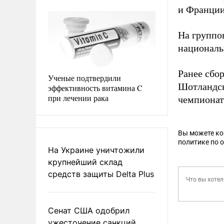
и Франции
На группо
националь
Ранее сбо
Ученые подтвердили
Шотландск
эффективность витамина C
при лечении рака
чемпионат
Вы можете к
политике по 
На Украине уничтожили
крупнейший склад
средств защиты Delta Plus
Сенат США одобрил
ужесточение санкций