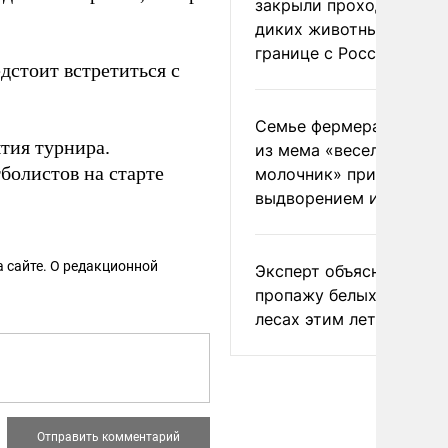
закрыли проходы для
диких животных на
границе с Россией
дстоит встретиться с
Семье фермера Уолкер
тия турнира.
из мема «веселый
болистов на старте
молочник» пригрозили
выдворением из Росси
 сайте. О редакционной
Эксперт объяснил
пропажу белых грибов 
лесах этим летом