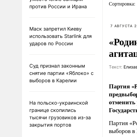
Сортировка:
против России и Ирана
7 АВГУСТА 2
Маск запретил Киеву
использовать Starlink для
«Роди
ударов по России
агита
Суд признал законным
Tекст:
Елиза
снятие партии «Яблоко» с
выборов в Карелии
Партия «Р
предвыбор
отменить 
На польско-украинской
Государст
границе скопились
тысячи грузовиков из-за
Партия «Р
закрытия портов
выборов в