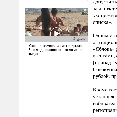
допустил 
законодат
экстремиз
списка».
Одним из 
агитацион
«Яблока» 
агентами,
(принадле
Совокупная
рублей, пр
Кроме тог
установле
избиратель
регистрац