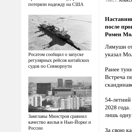
Tекст:
Алекс
потеряли надежду на США
Наставни
после про
Ромен Мо
Лямуши отп
Росатом сообщил о запуске
указал Мо
регулярных рейсов китайских
судов по Севморпути
Ранее тун
Встреча пе
скандинав
54-летний
2028 года
лишь одну
Замглавы Минстроя сравнил
качество жилья в Нью-Йорке и
России
За свою ка