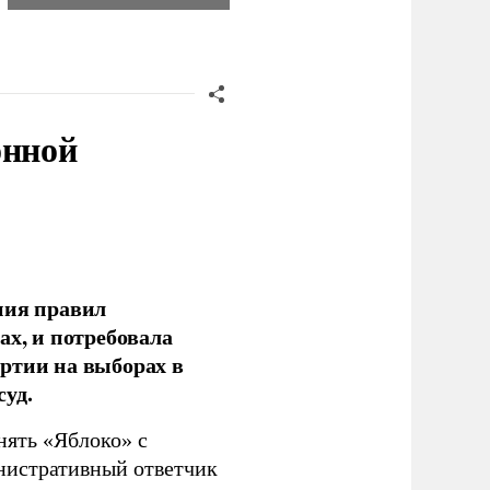
онной
ния правил
ах, и потребовала
ртии на выборах в
уд.
нять «Яблоко» с
инистративный ответчик