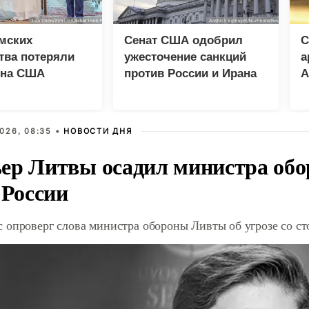
мских
Сенат США одобрил
С
тва потеряли
ужесточение санкций
а
 на США
против России и Ирана
А
026, 08:35 •
НОВОСТИ ДНЯ
ер Литвы осадил министра обо
 России
 опроверг слова министра обороны Ливты об угрозе со с