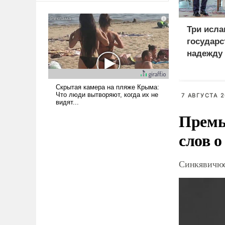
американские арсеналы.
Сложившаяся ситуация
Три исла
означает многолетний период
государс
уязвимости США, например,
перед Китаем.
надежду
7 АВГУСТА 2
Премь
слов о
Синкявичюс