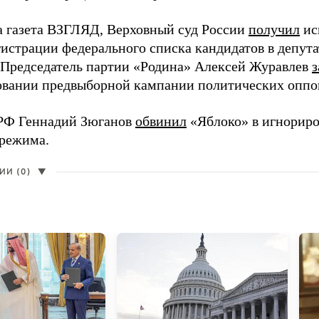
а газета ВЗГЛЯД, Верховный суд России
получил
ис
гистрации федерального списка кандидатов в депут
 Председатель партии «Родина» Алексей Журавлев
з
вании предвыборной кампании политических оппо
РФ Геннадий Зюганов
обвинил
«Яблоко» в игнорир
 режима.
И (0)
▼