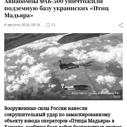
Авиабомбы ФАБ-500 уничтожили
подземную базу украинских «Птиц
Мадьяра»
6 августа 2026, 08:26
12
Фото: Пресс-служба Минобороны РФ/
ТАСС
Вооруженные силы России нанесли
сокрушительный удар по замаскированному
объекту взвода операторов «Птицы Мадьяра» в
Херсоне, сообщил боец войск беспилотных систем