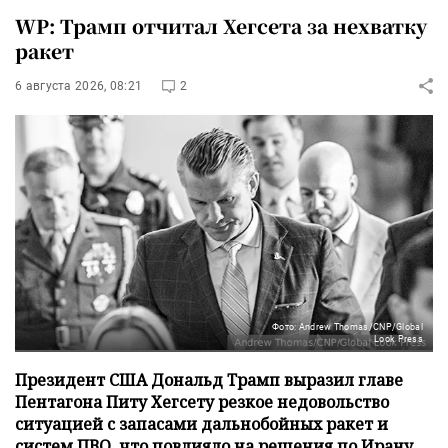
WP: Трамп отчитал Хегсета за нехватку
ракет
6 августа 2026, 08:21
2
Фото: Andrew Thomas/CNP/Global
Look Press
Президент США Дональд Трамп выразил главе
Пентагона Питу Хегсету резкое недовольство
ситуацией с запасами дальнобойных ракет и
систем ПВО, что повлияло на решения по Ирану,