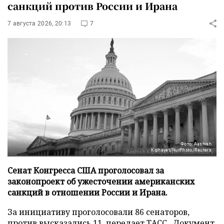
санкций против России и Ирана
7 августа 2026, 20:13
7
Фото: Aashish
Kiphayet/NurPhoto/Reuters
Сенат Конгресса США проголосовал за
законопроект об ужесточении американских
санкций в отношении России и Ирана.
За инициативу проголосовали 86 сенаторов,
против высказались 11, передает
ТАСС
. Документ