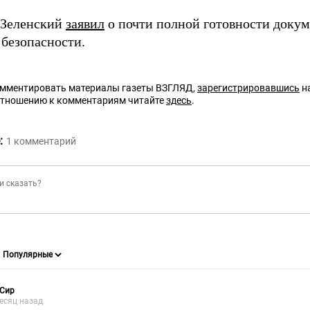
 Зеленский
заявил
о почти полной готовности доку
 безопасности.
омментировать материалы газеты ВЗГЛЯД,
зарегистрировавшись
на
отношению к комментариям читайте
здесь
.
:
1
комментарий
 Сир
есяц назад