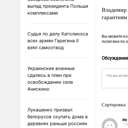
выпад президента Польши
Владимир
комплексами
гарантиям
Судья по делу Католикоса
Вы можете к
всех армян Гарегина II
политике по 
взял самоотвод
Обсуждение
Украинские военные
сдались в плен при
освобождении села
Анискино
Сортировка:
Лукашенко призвал
белорусов скупать дома в
Ив
деревнях раньше россиян
1 м