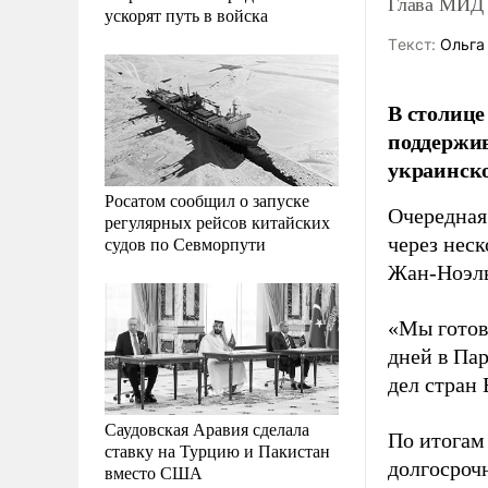
Глава МИД 
ускорят путь в войска
Tекст:
Ольга
В столице
поддержи
украинско
Росатом сообщил о запуске
Очередная
регулярных рейсов китайских
судов по Севморпути
через неск
Жан-Ноэль
«Мы готов
дней в Па
дел стран 
Саудовская Аравия сделала
По итогам
ставку на Турцию и Пакистан
долгосроч
вместо США