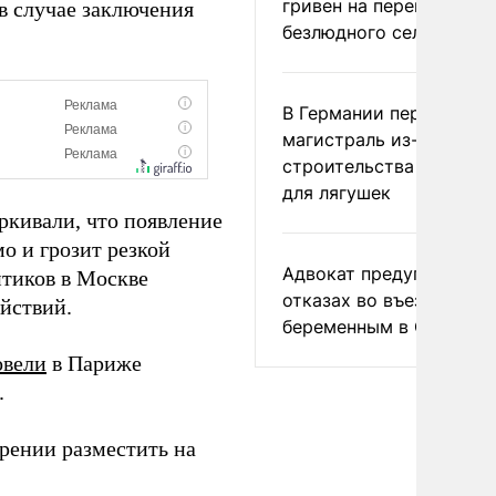
гривен на переименова
в случае заключения
безлюдного села
В Германии перекрыли
магистраль из-за
строительства тоннеле
для лягушек
ркивали, что появление
о и грозит резкой
Адвокат предупредил о
итиков в Москве
отказах во въезде
йствий.
беременным в США
овели
в Париже
.
рении разместить на