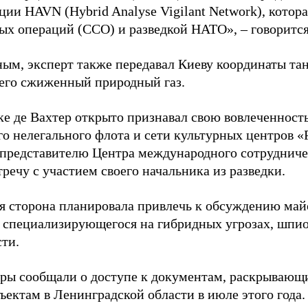
ции HAVN (Hybrid Analyse Vigilant Network), котор
ых операций (ССО) и разведкой НАТО», – говорится
ным, эксперт также передавал Киеву координаты та
его сжиженный природный газ.
ке де Вахтер открыто признавал свою вовлеченность
го нелегального флота и сети культурных центров «
 представителю Центра международного сотрудниче
речу с участием своего начальника из разведки.
я сторона планировала привлечь к обсуждению ма
 специализирующегося на гибридных угрозах, шпи
сти.
еры сообщали о доступе к документам, раскрывающ
ъектам в Ленинградской области в июле этого года.