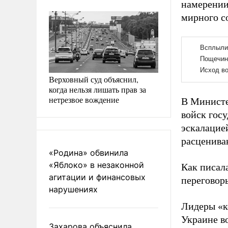
намерении
мирного с
Верховный суд объяснил,
когда нельзя лишать прав за
нетрезвое вождение
В Министе
войск гос
эскалацие
расценива
«Родина» обвинила
«Яблоко» в незаконной
Как писал
агитации и финансовых
переговор
нарушениях
Лидеры «
Украине в
Захарова объяснила