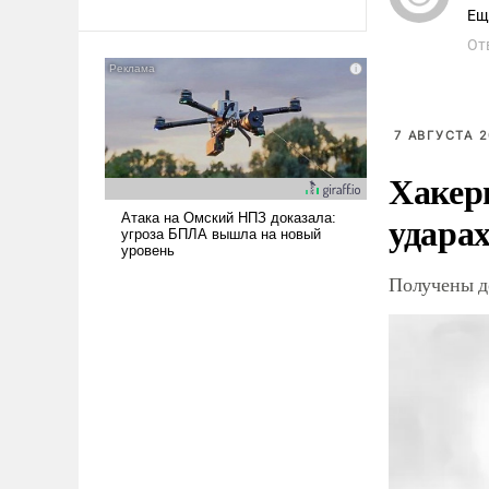
Ещ
От
7 АВГУСТА 2
Хакер
ударах
Получены д