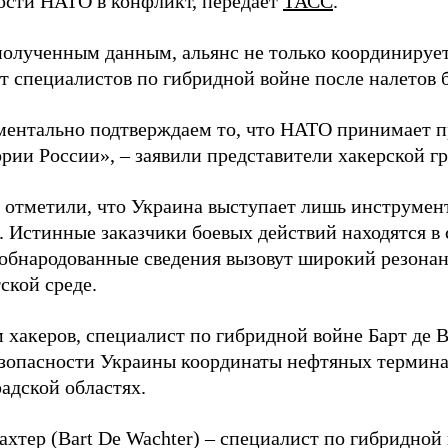
ости НАТО в конфликт, передает
ТАСС
.
полученным данным, альянс не только координирует
ет специалистов по гибридной войне после налетов 
ентально подтверждаем то, что НАТО принимает пр
ории России», – заявили представители хакерской г
 отметили, что Украина выступает лишь инструмен
. Истинные заказчики боевых действий находятся в
 обнародованные сведения вызовут широкий резонан
ской среде.
 хакеров, специалист по гибридной войне Барт де 
зопасности Украины координаты нефтяных термина
адской областях.
ахтер (Bart De Wachter) – специалист по гибридной