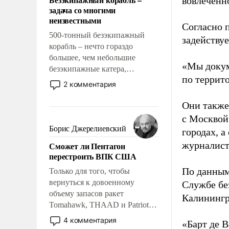
вовлеченн
слабым, идти вперед и
задача со многими
адаптироваться.
неизвестными
Согласно 
500-тонный безэкипажный
задейству
корабль – нечто гораздо
большее, чем небольшие
«Мы докум
безэкипажные катера,
по террит
применение которых уже
2 комментария
стало обыденностью. Задача по
созданию такого корабля очень
Они также
сложна и амбициозна. Однако
с Москвой
и ее реализация радикально
Борис Джерелиевский
городах, а
поднимет наши боевые
журналист
Сможет ли Пентагон
возможности.
перестроить ВПК США
По данным
Только для того, чтобы
вернуться к довоенному
Службе бе
объему запасов ракет
Калинингр
Tomahawk, THAAD и Patriot
США потребуется более трех
4 комментария
«Барт де В
лет. Даже небольшая война с