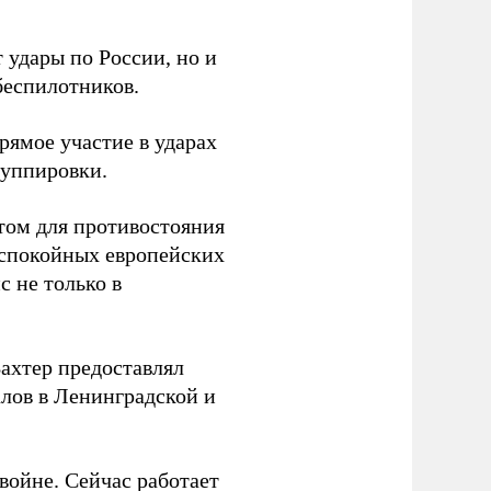
 удары по России, но и
беспилотников.
ямое участие в ударах
руппировки.
том для противостояния
 спокойных европейских
с не только в
Вахтер предоставлял
лов в Ленинградской и
 войне. Сейчас работает