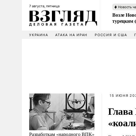
7 августа, пятница
Новость ч
Возле Ново
турецким 
УКРАИНА
АТАКА НА ИРАН
РОССИЯ И США
15 ИЮНЯ 202
Глава
«коал
Разработкам «народного ВПК»