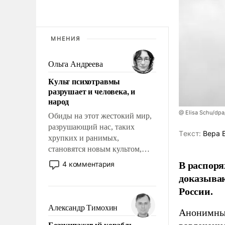
МНЕНИЯ
Ольга Андреева
Культ психотравмы
разрушает и человека, и
народ
@ Elisa Schu/dpa
Обиды на этот жестокий мир,
разрушающий нас, таких
Tекст:
Вера 
хрупких и ранимых,
становятся новым культом,
постепенно вытесняя и
В распоря
4 комментария
отменяя традиционное
доказыва
требование к человеку – быть
России.
мужественным и твердым под
ударами судьбы, брать на себя
Александр Тимохин
Анонимные
ответственность, помогать
Безэкипажный корабль –