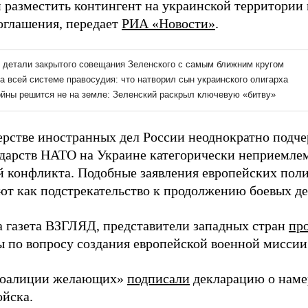
 разместить контингент на украинской территории 
оглашения, передает
РИА «Новости»
.
рстве иностранных дел России неоднократно подче
ударств НАТО на Украине категорически неприемлем
й конфликта. Подобные заявления европейских пол
ют как подстрекательство к продолжению боевых де
а газета ВЗГЛЯД, представители западных стран
пр
ы по вопросу создания европейской военной миссии
коалиции желающих»
подписали
декларацию о наме
ойска.