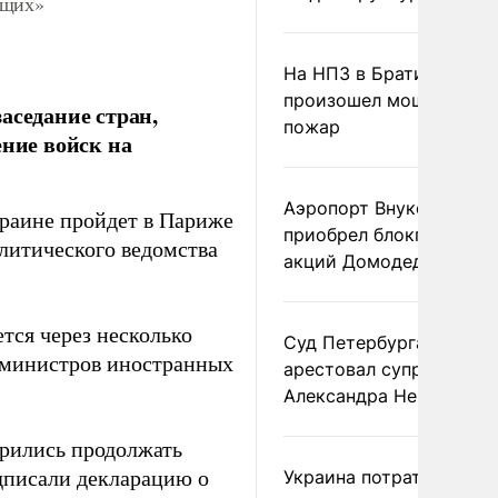
ющих»
На НПЗ в Братиславе
произошел мощный
аседание стран,
пожар
ние войск на
Аэропорт Внуково
раине пройдет в Париже
приобрел блокпакет
олитического ведомства
акций Домодедово
тся через несколько
Суд Петербурга заочно
у министров иностранных
арестовал супругу
Александра Невзорова
орились продолжать
дписали декларацию о
Украина потратила 1 мл