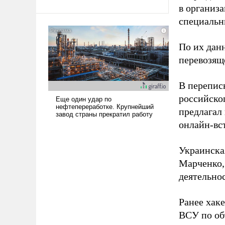
в организа
Ираном опустошила
специальн
американские арсеналы.
Сложившаяся ситуация
означает многолетний период
По их дан
уязвимости США, например,
перевозящ
перед Китаем.
В перепис
российско
предлагал
онлайн-вст
Украинска
Марченко,
деятельно
Ранее хак
ВСУ по об