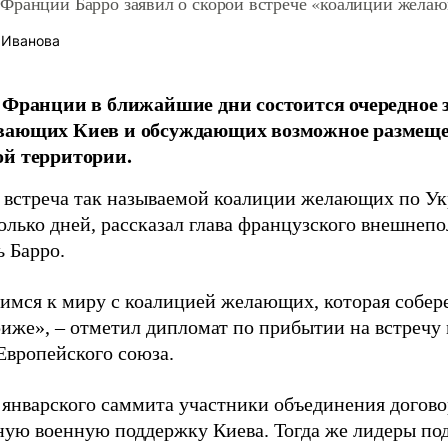
Франции Барро заявил о скорой встрече «коалиции жела
 Иванова
 Франции в ближайшие дни состоится очередное з
вающих Киев и обсуждающих возможное размеще
й территории.
 встреча так называемой коалиции желающих по Ук
олько дней, рассказал глава французского внешнеп
 Барро.
имся к миру с коалицией желающих, которая собере
риже», – отметил дипломат по прибытии на встреч
Европейского союза.
 январского саммита участники объединения догов
ную военную поддержку Киева. Тогда же лидеры по