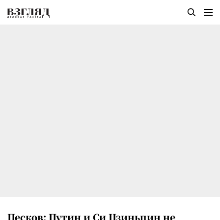
Песков: Путин и Си Цзиньпин не