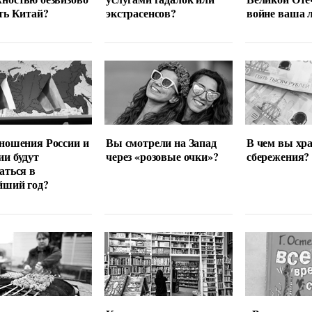
ть Китай?
экстрасенсов?
войне ваша 
ношения России и
Вы смотрели на Запад
В чем вы хр
и будут
через «розовые очки»?
сбережения?
аться в
йший год?