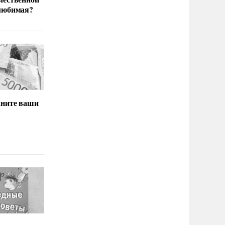
любимая?
аните ваши