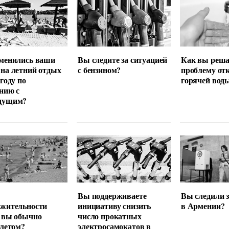
менились ваши
Вы следите за ситуацией
Как вы реша
на летний отдых
с бензином?
проблему от
 году по
горячей вод
нию с
дущим?
Вы поддерживаете
Вы следили 
лжительности
инициативу снизить
в Армении?
 вы обычно
число прокатных
 летом?
электросамокатов в