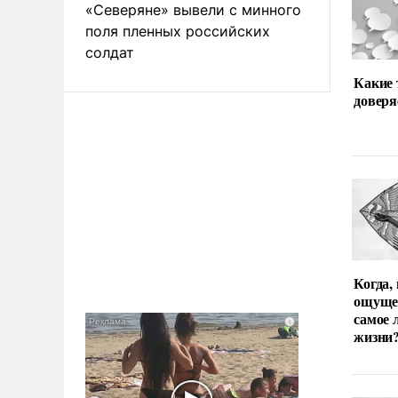
«Северяне» вывели с минного
поля пленных российских
солдат
Какие
доверя
Когда,
ощуще
самое 
жизни