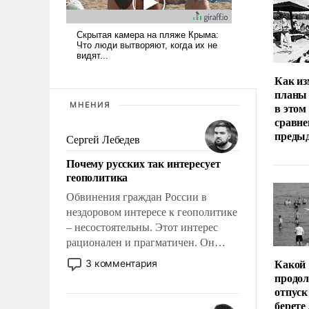
Как из
планы 
МНЕНИЯ
в этом
сравне
преды
Сергей Лебедев
Почему русских так интересует
геополитика
Обвинения граждан России в
нездоровом интересе к геополитике
– несостоятельны. Этот интерес
рационален и прагматичен. Он
обусловлен тысячелетним опытом
Какой
3 комментария
выживания в крайне непростых
продо
условиях и фундаментальным
отпуск
знанием, что мировая политика
берете