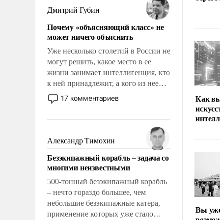
имеет свойство заявляться на порог
Дмитрий Губин
нашего дома.
Почему «объясняющий класс» не
может ничего объяснить
Уже несколько столетий в России не
могут решить, какое место в ее
жизни занимает интеллигенция, кто
к ней принадлежит, а кого из нее
исключили с правом
Как вы
17 комментариев
восстановления и без оного. И чем
искус
она отличается от просто
интел
образованных людей. Иногда
казалось, что эти вопросы решены
Александр Тимохин
раз и навсегда, но – нет, не решены.
Безэкипажный корабль – задача со
многими неизвестными
500-тонный безэкипажный корабль
– нечто гораздо большее, чем
небольшие безэкипажные катера,
Вы уже
применение которых уже стало
возмож