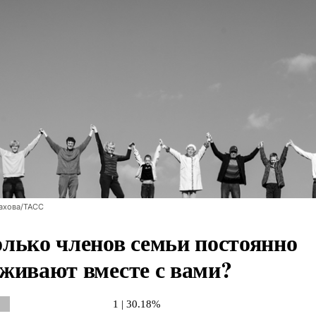
ахова/ТАСС
лько членов семьи постоянно
живают вместе с вами?
1 | 30.18%