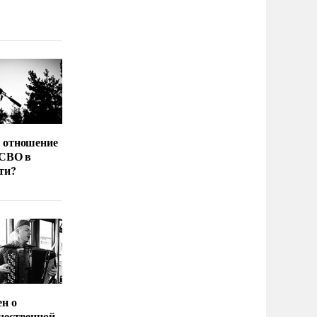
 отношение
 СВО в
ти?
ен о
чественной