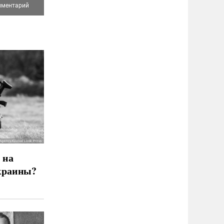
 на
краины?