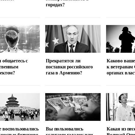
городах?
 общаетесь с
Прекратятся ли
Каково ваше
ственным
поставки российского
к ветеранам
лектом?
газа в Армению?
органах влас
 воспользовались
Вы пользовались
Какая из пес
ностью безвизово
услугами гадалок или
Великой Оте