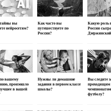
 тайны вы
Как часто вы
Какую роль 
ете нейросетям?
путешествуете по
России сыгр
России?
Дзержински
 по вашему
Нужны ли домашние
Вы следите з
нию, произошло
задания в первом классе
проходящим
лучшее в вашей
школы?
чемпионатом
?
футболу?