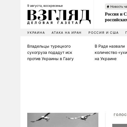
9 августа, воскресенье
Новость ч
Россия и 
российских
УКРАИНА
АТАКА НА ИРАН
РОССИЯ И США
Владельцы турецкого
В Раде назвали
сухогруза подадут иск
количество «ух
против Украины в Гаагу
на Украине
ГОЛОС