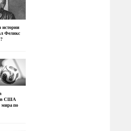
в истории
ал Феликс
й?
а
 в США
 мира по