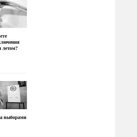
ете
ключения
ы летом?
за выборами