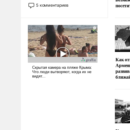
обыденностью. Задача по созданию
посети
5 комментариев
такого корабля очень сложна и
амбициозна. Однако и ее
реализация радикально поднимет
наши боевые возможности.
Как от
Армени
развив
ближа