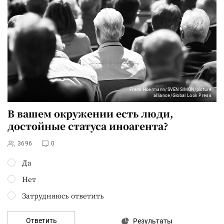
Frank Hoermann/SVEN SIMON/picture
alliance/Global Look Press
В вашем окружении есть люди,
достойные статуса иноагента?
3696
0
Да
Нет
Затрудняюсь ответить
Ответить
Результаты