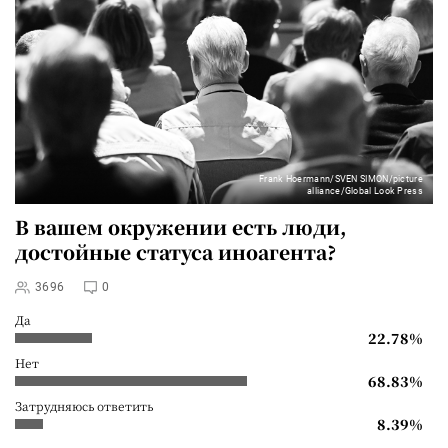
Frank Hoermann/SVEN SIMON/picture
alliance/Global Look Press
В вашем окружении есть люди,
достойные статуса иноагента?
3696
0
Да
22.78%
Нет
68.83%
Затрудняюсь ответить
8.39%