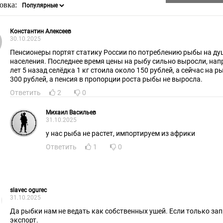
овка:
Константин Алексеев
30.10.2025
Пенсионеры портят статику России по потреблению рыбы на ду
населения. Последнее время цены на рыбу сильно выросли, например
лет 5 назад селёдка 1 кг стоила около 150 рублей, а сейчас на рынке за
300 рублей, а пенсия в пропорции роста рыбы не выросла.
Ответить
2
0
Михаил Васильев
31.10.2025
у нас рыба не растет, импортируем из африки
Ответить
1
0
slavec ogurec
31.10.2025
Да рыбки нам не ведать как собственных ушей. Если только зап
экспорт.