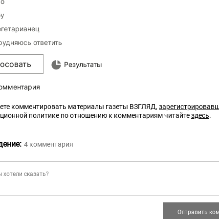
о
у
егетарианец
рудняюсь ответить
лосовать
Результаты
комментария
ете комментировать материалы газеты ВЗГЛЯД,
зарегистрировав
кционной политике по отношению к комментариям читайте
здесь
.
дение:
4
комментария