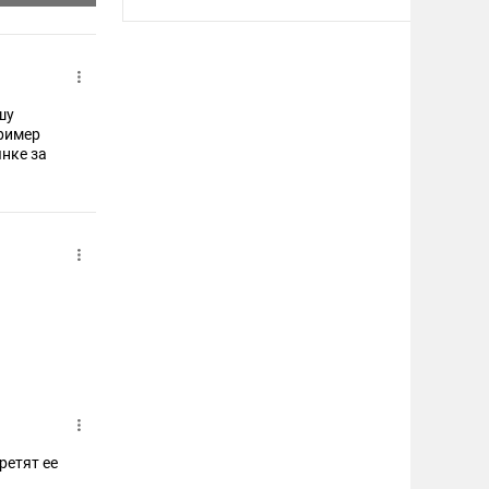
шу
ретят ее