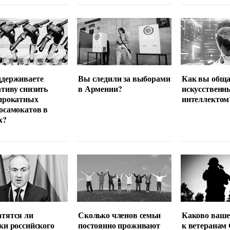
ддерживаете
Вы следили за выборами
Как вы обща
тиву снизить
в Армении?
искусственн
прокатных
интеллектом
осамокатов в
х?
тятся ли
Сколько членов семьи
Каково ваше
ки российского
постоянно проживают
к ветеранам