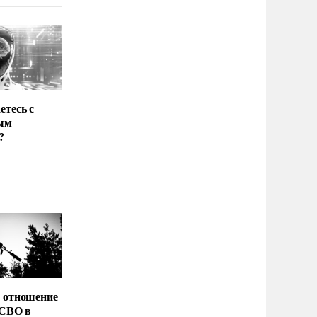
етесь с
ым
?
 отношение
 СВО в