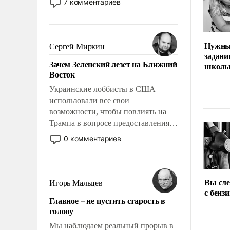
7 комментариев
назад было образом для
псевдонаучной фантастики, стало
всерьез обсуждаемой идеей.
Нужны
Сергей Миркин
задани
Зачем Зеленский лезет на Ближний
школ
Восток
Украинские лоббисты в США
использовали все свои
возможности, чтобы повлиять на
Трампа в вопросе предоставления
вооружений своим нанимателям.
0 комментариев
Вероятно, кому-то из тех, кто
консультирует Киев, пришла в
голову мысль: хорошо бы
продемонстрировать, что Украина
Вы сле
Игорь Мальцев
вступила в вооруженное
с бенз
Главное – не пустить старость в
противостояние с Ираном.
голову
Мы наблюдаем реальный прорыв в