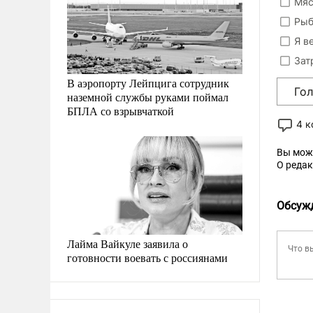
Мяс
Рыб
Я в
Зат
В аэропорту Лейпцига сотрудник
Го
наземной службы руками поймал
БПЛА со взрывчаткой
4 
Вы мож
О реда
Обсуж
Лайма Вайкуле заявила о
готовности воевать с россиянами