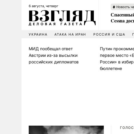
6 августа, четверг
Новость ч
Спасенный
Cessna дос
УКРАИНА
АТАКА НА ИРАН
РОССИЯ И США
МИД пообещал ответ
Путин прокомме
Австрии из-за высылки
первое место «
российских дипломатов
России» в изби
бюллетене
ГОЛОС