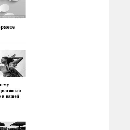
еряете
шему
произошло
е в вашей