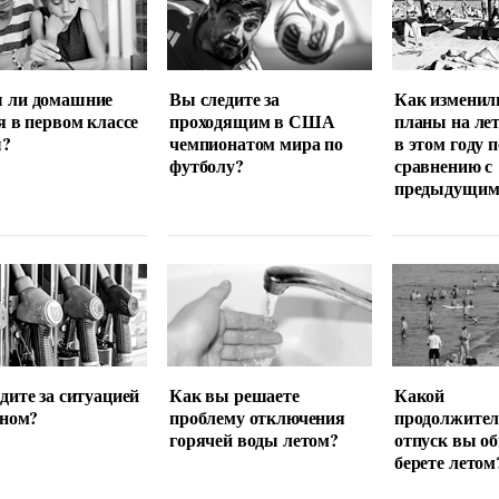
 ли домашние
Вы следите за
Как изменил
я в первом классе
проходящим в США
планы на ле
ы?
чемпионатом мира по
в этом году п
футболу?
сравнению с
предыдущим
дите за ситуацией
Как вы решаете
Какой
ином?
проблему отключения
продолжител
горячей воды летом?
отпуск вы о
берете летом