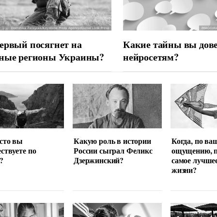
ервый посягнет на
Какие тайны вы дов
дные регионы Украины?
нейросетям?
сто вы
Какую роль в истории
Когда, по ва
ствуете по
России сыграл Феликс
ощущению, 
?
Дзержинский?
самое лучше
жизни?