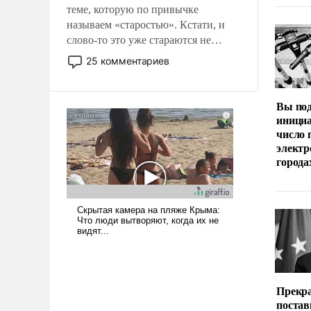
теме, которую по привычке
называем «старостью». Кстати, и
слово-то это уже стараются не
использовать – так же, как «бабка»,
25 комментариев
«дед», – хотя бы в образованной
среде, потому что оно уже несет
негативные коннотации.
Вы по
инициа
число 
электр
города
Прекра
постав