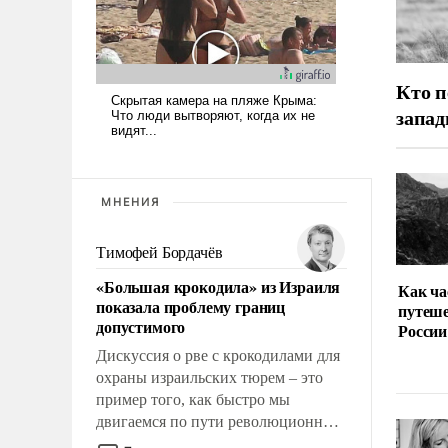
Кто п
запа
МНЕНИЯ
Тимофей Бордачёв
«Большая крокодила» из Израиля
Как ча
показала проблему границ
путеше
допустимого
России
Дискуссия о рве с крокодилами для
охраны израильских тюрем – это
пример того, как быстро мы
двигаемся по пути революционных
изменений. То, что несколько лет