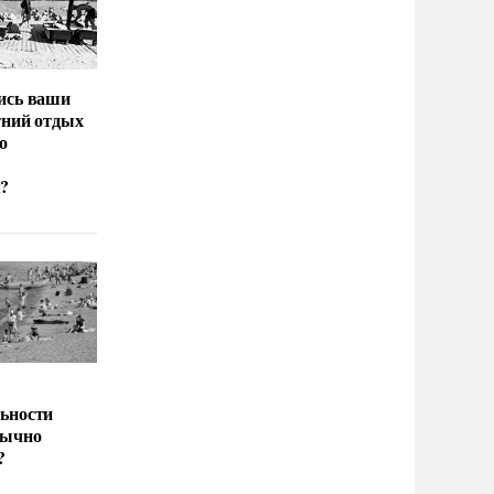
ись ваши
тний отдых
о
?
ьности
бычно
?