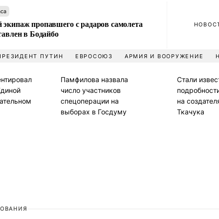
аса
 экипаж пропавшего с радаров самолета
НОВОС
тавлен в Бодайбо
ПРЕЗИДЕНТ ПУТИН
ЕВРОСОЮЗ
АРМИЯ И ВООРУЖЕНИЕ
нтировал
Памфилова назвала
Стали изве
Единой
число участников
подробност
рательном
спецоперации на
на создател
выборах в Госдуму
Ткачука
ОВАНИЯ