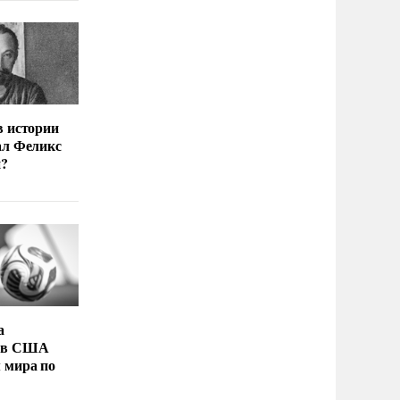
в истории
ал Феликс
й?
а
 в США
 мира по