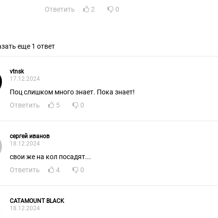
Ответить
2
0
зать еще 1 ответ
vtnsk
17.12.2024
Поц слишком много знает. Пока знает!
Ответить
5
0
сергей иванов
18.12.2024
свои же на кол посадят...
Ответить
4
0
CATAMOUNT BLACK
18.12.2024