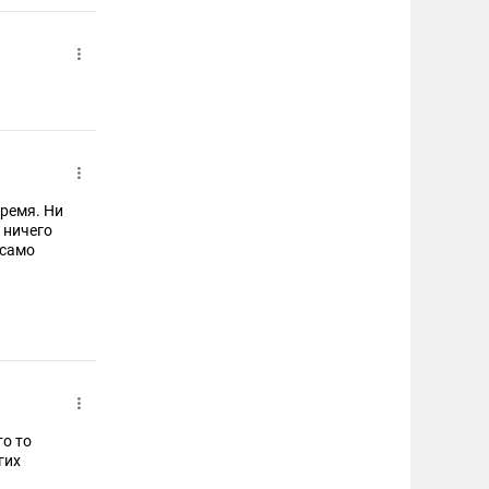
ремя. Ни
 ничего
 само
гих