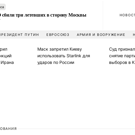
аса
сбили три летевших в сторону Москвы
НОВОС
У
ПРЕЗИДЕНТ ПУТИН
ЕВРОСОЮЗ
АРМИЯ И ВООРУЖЕНИЕ
рил
Маск запретил Киеву
Суд призна
нкций
использовать Starlink для
снятие парт
и Ирана
ударов по России
выборов в 
ОВАНИЯ