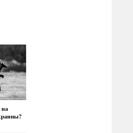
 на
краины?