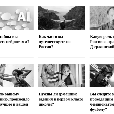
 тайны вы
Как часто вы
Какую роль 
ете нейросетям?
путешествуете по
России сыгр
России?
Дзержински
 по вашему
Нужны ли домашние
Вы следите з
нию, произошло
задания в первом классе
проходящим
лучшее в вашей
школы?
чемпионатом
?
футболу?