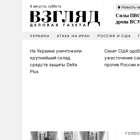
8 августа, суббота
Новость ч
Силы ПВО 
дрона ВС
УКРАИНА
АТАКА НА ИРАН
РОССИЯ И США
На Украине уничтожили
Сенат США одоб
крупнейший склад
ужесточение са
средств защиты Delta
против России 
Plus
ГОЛОС