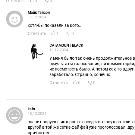
Ответить
0
0
Майк Тайсон
17.12.2024
хотя-бы показали за кого...
Ответить
1
0
CATAMOUNT BLACK
18.12.2024
У меня было так очень продолжительное в
результаты голосования, ни комментарии,
не посмотреть было. А потом как-то вдруг
заработало. Странно, конечно.
Ответить
0
0
kafo
18.12.2024
значит воруешь интернет с соседского роутера. или кто то
другой в той же сетке фай фай уже проголосовал. дру
причин нет