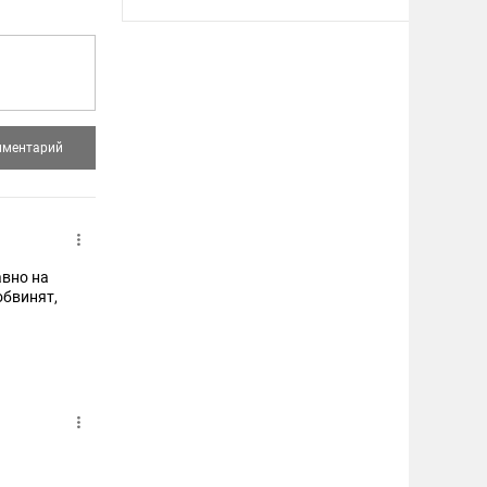
авно на
обвинят,