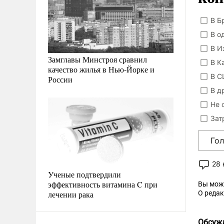
В Б
В о
В И
Замглавы Минстроя сравнил
В К
качество жилья в Нью-Йорке и
В С
России
В д
Не 
Зат
Го
28
Ученые подтвердили
эффективность витамина C при
Вы мож
лечении рака
О реда
Обсуж