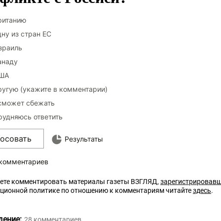
ританию
дну из стран ЕС
зраиль
анаду
ША
ругую (укажите в комментарии)
сможет сбежать
рудняюсь ответить
лосовать
Результаты
 комментариев
ете комментировать материалы газеты ВЗГЛЯД,
зарегистрировав
кционной политике по отношению к комментариям читайте
здесь
.
дение:
28
комментариев