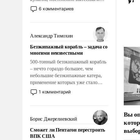
отменяя традиционное требование к
6 комментариев
человеку – быть мужественным и
твердым под ударами судьбы, брать
на себя ответственность, помогать
слабым, идти вперед и
Александр Тимохин
адаптироваться.
Безэкипажный корабль – задача со
многими неизвестными
500-тонный безэкипажный корабль
– нечто гораздо большее, чем
небольшие безэкипажные катера,
применение которых уже стало
обыденностью. Задача по созданию
1 комментарий
такого корабля очень сложна и
амбициозна. Однако и ее
реализация радикально поднимет
Вы оп
наши боевые возможности.
Борис Джерелиевский
котор
Сможет ли Пентагон перестроить
выбор
ВПК США