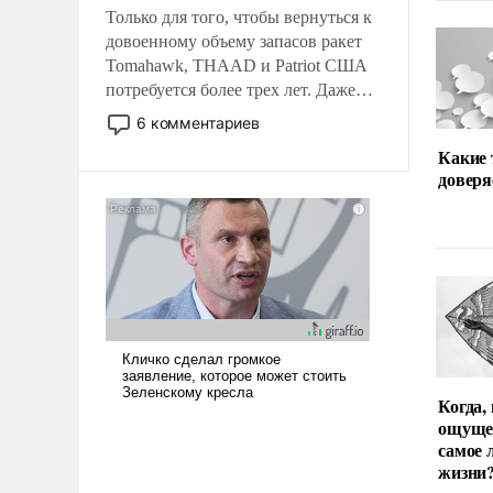
Только для того, чтобы вернуться к
довоенному объему запасов ракет
Tomahawk, THAAD и Patriot США
потребуется более трех лет. Даже
небольшая война с Ираном
6 комментариев
опустошила американские
Какие
арсеналы. Сложившаяся ситуация
доверя
означает многолетний период
уязвимости США, например, перед
Китаем.
Когда,
ощуще
самое 
жизни