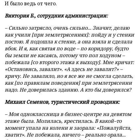
И было ведь от чего.
Виктория Б., сотрудник администрации:
– Сильно затрясло, очень сильно... Значит, делаю
как учили [при землетрясениях]: пойду и у стенки
постою. Я подошла к стенке, а она взяла и сделала
вбок. И я, как святая по воде – по коридору, будто
бы земли не касаясь, потому что пол ходуном –
побежала [со второго этажа к выходу]. Мне кричат:
«Остановись, завалит». «А здесь не завалит?» –
кричу. Не завалило, но я все же не смогла сделать,
как [по правилам поведения] при землетрясении
надо. Не доверилась зданию. А кто бы доверился?
Михаил Семенов, туристический проводник:
– Моя одноклассница в бизнес-центре на девятом
этаже была. Молилась, крестилась. В какой–то
момент упала на колени и заорала: «Пожалуйста,
хватит». Не побежала, ничего – реально орала...