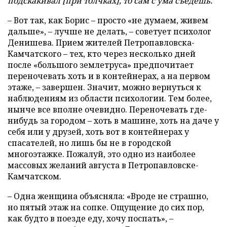
подскакивал [при толчках], то сам с ума съедешь.
– Вот так, как Борис – просто «не думаем, живем
дальше», – лучше не делать, – советует психолог
Денишева. Прием жителей Петропавловска-
Камчатского – тех, кто через несколько дней
после «большого землетруса» предпочитает
переночевать хоть и в контейнерах, а на первом
этаже, – завершен. Значит, можно вернуться к
наблюдениям из области психологии. Тем более,
нынче все вполне очевидно. Переночевать где-
нибудь за городом – хоть в машине, хоть на даче у
себя или у друзей, хоть вот в контейнерах у
спасателей, но лишь бы не в городской
многоэтажке. Пожалуй, это одно из наиболее
массовых желаний августа в Петропавловске-
Камчатском.
– Одна женщина объясняла: «Вроде не страшно,
но пятый этаж на сопке. Ощущение до сих пор,
как будто в поезде еду, хочу поспать», –