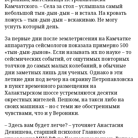
Камчатского. – Села за стол – услышала самый
небольшой тын-дын-дын – и встала. На кровать
ложусь – тын-дын-дын – вскакиваю. Не могу
уснуть который день.
За первые дни после землетрясения на Камчатке
аппаратура сейсмологов показала примерно 500
«тын-дын-дынов». Если называть их по науке – то
сейсмических событий, от ощутимых повторных
толчков до самых малых колебаний, в обычные
дни заметных лишь для ученых. Однако в эти
летние дни под вечер на окраину Петропавловска
в пункт временного размещения на
Халактырском шоссе устремляются десятки
окрестных жителей. Пешком, на такси либо на
своих машинах – но с теми же обостренными
чувствами, что и у Вероники.
– Здесь вам будет легче? – уточняет Анастасия
Денишева, старший психолог Главного