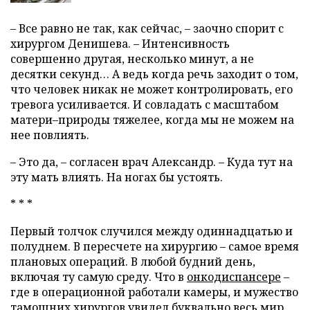
– Все равно не так, как сейчас, – заочно спорит с
хирургом Денишева. – Интенсивность
совершенно другая, несколько минут, а не
десятки секунд… А ведь когда речь заходит о том,
что человек никак не может контролировать, его
тревога усиливается. И совладать с масштабом
матери–природы тяжелее, когда мы не можем на
нее повлиять.
– Это да, – согласен врач Александр. – Куда тут на
эту мать влиять. На ногах бы устоять.
* * *
Первый толчок случился между одиннадцатью и
полуднем. В пересчете на хирургию – самое время
плановых операций. В любой будний день,
включая ту самую среду. Что в
онкодиспансере
–
где в операционной работали камеры, и мужество
тамошних хирургов
увидел
буквально весь мир.