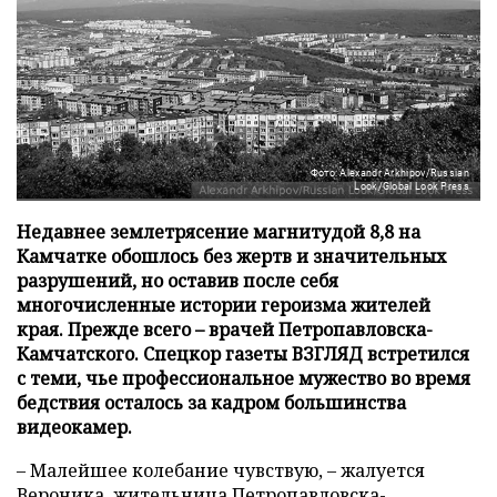
Фото: Alexandr Arkhipov/Russian
Look/Global Look Press
Недавнее землетрясение магнитудой 8,8 на
Камчатке обошлось без жертв и значительных
разрушений, но оставив после себя
многочисленные истории героизма жителей
края. Прежде всего – врачей Петропавловска-
Камчатского. Спецкор газеты ВЗГЛЯД встретился
с теми, чье профессиональное мужество во время
бедствия осталось за кадром большинства
видеокамер.
– Малейшее колебание чувствую, – жалуется
Вероника, жительница Петропавловска-