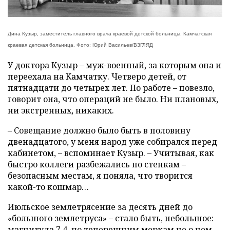
Дина Кузыр, заместитель главного врача краевой детской больницы. Камчатская
краевая детская больница. Фото: Юрий Васильев/ВЗГЛЯД
У доктора Кузыр – муж-военный, за которым она и
переехала на Камчатку. Четверо детей, от
пятнадцати до четырех лет. По работе – повезло,
говорит она, что операций не было. Ни плановых,
ни экстренных, никаких.
– Совещание должно было быть в половину
двенадцатого, у меня народ уже собирался перед
кабинетом, – вспоминает Кузыр. – Учитывая, как
быстро коллеги разбежались по стенкам –
безопасным местам, я поняла, что творится
какой-то кошмар…
Июльское землетрясение за десять дней до
«большого землетруса» – стало быть, небольшое:
магнитуда 7,4, по теперешним меркам не о чем