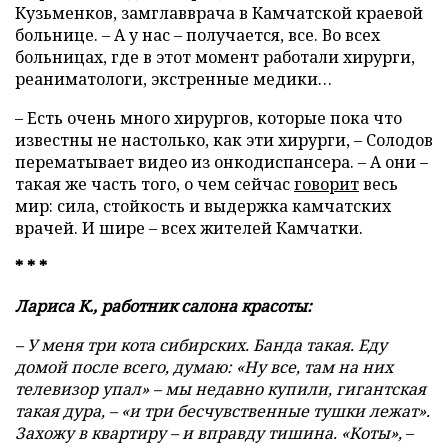
Кузьменков, замглавврача в Камчатской краевой
больнице. – А у нас – получается, все. Во всех
больницах, где в этот момент работали хирурги,
реаниматологи, экстренные медики…
– Есть очень много хирургов, которые пока что
известны не настолько, как эти хирурги, – Солодов
перематывает видео из онкодиспансера. – А они –
такая же часть того, о чем сейчас
говорит
весь
мир: сила, стойкость и выдержка камчатских
врачей. И шире – всех жителей Камчатки.
* * *
Лариса К., работник салона красоты:
– У меня три кота сибирских. Банда такая. Еду
домой после всего, думаю: «Ну все, там на них
телевизор упал» – мы недавно купили, гигантская
такая дура, – «и три бесчувственные тушки лежат».
Захожу в квартиру – и вправду тишина. «Коты»,
–