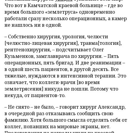
Что вот в Камчатской краевой больнице – где во
время большого «землетруса» одновременно
работали сразу несколько операционных, а камер
не нашлось ни в одной.
– Собственно хирургия, урология, челюсти
[челюстно-лицевая хирургия], травма[тология],
рентгенохирургия, – подсчитывает Олег
Кузьменков, замглавврача по хирургии. – Пять
операционных, пять бригад. И две реанимации –
в одной шесть пациентов, в другой десять. Все
тяжелые, нуждаются в интенсивной терапии. Это
означает, что коллеги-врачи [во время
землетрясения] никуда не пошли. Потому что
некуда, от пациентов-то.
– Не снято – не было, – говорит хирург Александр,
в очередной раз отказываясь сообщить свою
фамилию. Хотя большого смысла отделять себя от
коллег, попавших на мировые экраны, нет.
Представления на награды ушли из краевой