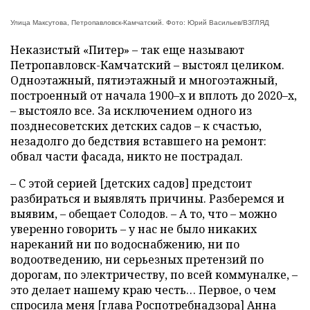
Улица Максутова, Петропавловск-Камчатский. Фото: Юрий Васильев/ВЗГЛЯД
Неказистый «Питер» – так еще называют
Петропавловск-Камчатский – выстоял целиком.
Одноэтажный, пятиэтажный и многоэтажный,
построенный от начала 1900–х и вплоть до 2020–х,
– выстояло все. За исключением одного из
позднесоветских детских садов – к счастью,
незадолго до бедствия вставшего на ремонт:
обвал части фасада, никто не пострадал.
– С этой серией [детских садов] предстоит
разбираться и выявлять причины. Разберемся и
выявим, – обещает Солодов. – А то, что – можно
уверенно говорить – у нас не было никаких
нареканий ни по водоснабжению, ни по
водоотведению, ни серьезных претензий по
дорогам, по электричеству, по всей коммуналке, –
это делает нашему краю честь… Первое, о чем
спросила меня [глава Роспотребнадзора] Анна