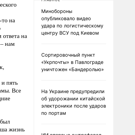
ГЛАВНОЕ
еского
Минобороны
опубликовало видео
-то на
удара по логистическому
о
центру ВСУ под Киевом
м ответа на
 – нам
Сортировочный пункт
«Укрпочты» в Павлограде
к,
уничтожен «Бандеролью»
 и пять
амы. Все
На Украине предупредили
дние
об удорожании китайской
электроники после ударов
по портам
 был
аша жизнь