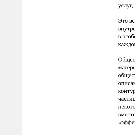
услуг,
Это вс
внутре
в особ
каждо
Общес
матери
общес
описа
конту
частиц
некот
вмест
«эффе