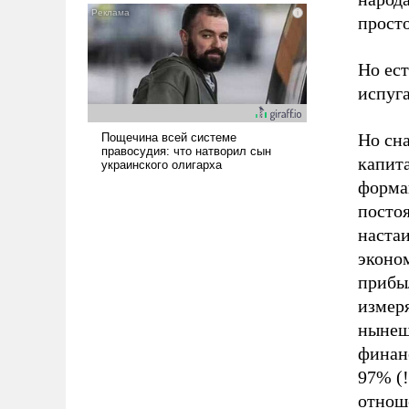
прост
Но ест
испуга
Но сна
капита
форма
посто
настаи
эконом
прибыл
измеря
нынеш
финанс
97% (
отноше