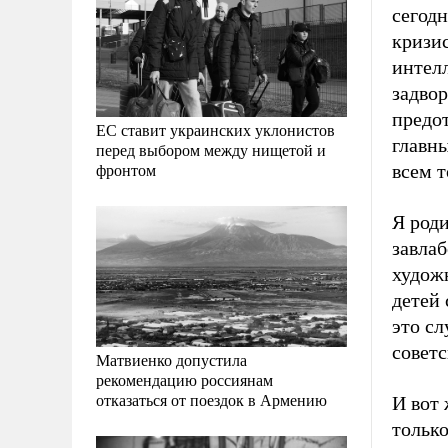
сегодн
кризи
интелл
задво
предот
ЕС ставит украинских уклонистов
главны
перед выбором между нищетой и
фронтом
всем т
Я роди
завла
художн
детей
это сл
советс
Матвиенко допустила
рекомендацию россиянам
отказаться от поездок в Армению
И вот
тольк