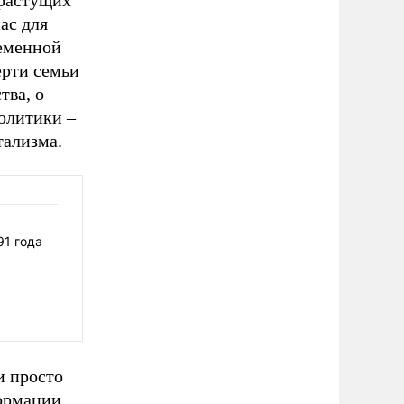
 растущих
ас для
ременной
ерти семьи
тва, о
политики –
тализма.
91 года
и просто
ормации.