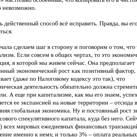
о невозможно.
ь действенный способ всё исправить. Правда, вы ег
ться.
чала сделаем шаг в сторону и поговорим о том, что 
лизм. Если совсем в общих чертах, то это экономи
ция, в которой мы живем сейчас. Она предполагает
янный экономический рост как позитивный фактор,
вает (даже по Налоговому кодексу это так), что
ическая деятельность обязательно должна стремить
и. А еще при капитализме, как мы его знаем, успе
ется ее экспансией на новые территории – отсюда 
няя глобальная экономика. Ну и постоянный рост 
ового спекулятивного капитала, куда без него. Сей
!) всех мировых ежедневных финансовых транзакц
ние именно к нему, и только 3% – оплата реальных