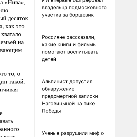
ИИ впервые оштрафовал
а «Нива»,
владельца подмосковного
делю
участка за борщевик
вый десяток
, как это
 хватало
Россияне рассказали,
семьей на
какие книги и фильмы
тывающим
помогают воспитывать
детей
то то, о
дин такой.
Альпинист допустил
обнаружение
анчивая
предсмертной записки
Наговицыной на пике
Победы
е
авать
ранного
Ученые разрушили миф о
м виде