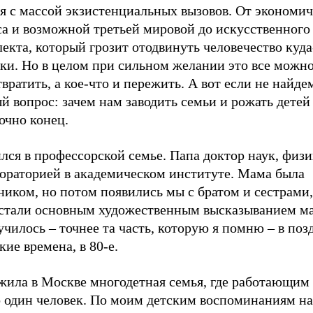
я с массой экзистенциальных вызовов. От экономич
са и возможной третьей мировой до искусственного
екта, который грозит отодвинуть человечество куда
рки. Но в целом при сильном желании это все можн
вратить, а кое-что и пережить. А вот если не найде
й вопрос: зачем нам заводить семьи и рожать детей
очно конец.
лся в профессорской семье. Папа доктор наук, физи
бораторией в академическом институте. Мама была
иком, но потом появились мы с братом и сестрами,
 стали основным художественным высказыванием м
училось – точнее та часть, которую я помню – в поз
кие времена, в 80-е.
 жила в Москве многодетная семья, где работающим
о один человек. По моим детским воспоминаниям н