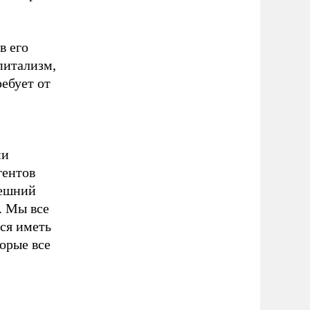
в его
питализм,
ребует от
ми
гентов
нешний
. Мы все
ся иметь
орые все