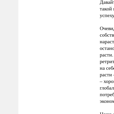
Давай
такой 
успеху
Очеви
собств
нараст
остан
расти
ретрит
на себ
расти 
– хоро
глоба
потре
эконо