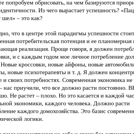
те попробуем обрисовать, на чем базируются приор
идентичности. Из чего вырастает успешность? «Пац
 шел» – это как?
дно, что в центре этой парадигмы успешности стои
енная потребительская потенция и ее планомерная 
ающая реализация. Проще говоря, я должен потребл
овки, и с каждым годом мое личное потребление до
. Новые кроссовки, новые айфоны, новые автомобил
ы, новые психотерапевты и т. д. Я должен концентр
е и своих потребностях. Современная экономика не
– нас приучили, что все должно расти постоянно. В
шо. Не растет – плохо. Но это касается и каждой ча
льной экономики, каждого человека. Должно расти
бление каждого домохозяйства. Это базис современ
мической логики.