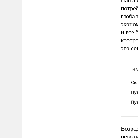
Наша с
потреб
глобал
эконо
и все
которо
это со
НА
Ска
Пут
Пу
Возро
невоз