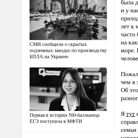
была д
и у на
приход
лет к 
часто 
на как
СМИ сообщили о скрытых
подземных заводах по производству
море.
БПЛА на Украине
челов
Пожалу
чем я 
Об это
разно
Я
тут
н
Первая в истории 500-балльница
ЕГЭ поступила в МФТИ
справ
семьи 
народа