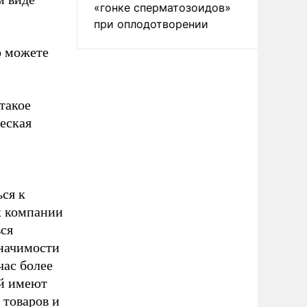
«гонке сперматозоидов»
при оплодотворении
о можете
такое
ческая
ся к
х компании
вся
значимости
час более
ий имеют
 товаров и