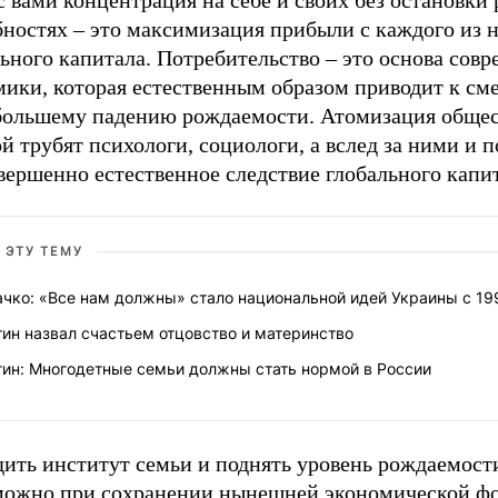
 вами концентрация на себе и своих без остановки
ностях – это максимизация прибыли с каждого из н
ьного капитала. Потребительство – это основа сов
мики, которая естественным образом приводит к см
 большему падению рождаемости. Атомизация общес
й трубят психологи, социологи, а вслед за ними и 
вершенно естественное следствие глобального капи
 ЭТУ ТЕМУ
чко: «Все нам должны» стало национальной идей Украины с 19
ин назвал счастьем отцовство и материнство
тин: Многодетные семьи должны стать нормой в России
дить институт семьи и поднять уровень рождаемост
можно при сохранении нынешней экономической ф