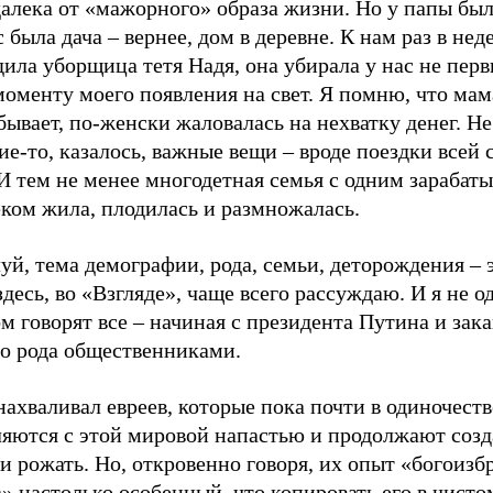
алека от «мажорного» образа жизни. Но у папы был
с была дача – вернее, дом в деревне. К нам раз в не
ила уборщица тетя Надя, она убирала у нас не пер
моменту моего появления на свет. Я помню, что мама
бывает, по-женски жаловалась на нехватку денег. Не
ие-то, казалось, важные вещи – вроде поездки всей 
 И тем не менее многодетная семья с одним зараба
еком жила, плодилась и размножалась.
й, тема демографии, рода, семьи, деторождения – э
здесь, во «Взгляде», чаще всего рассуждаю. И я не о
м говорят все – начиная с президента Путина и зак
го рода общественниками.
ахваливал евреев, которые пока почти в одиночеств
ляются с этой мировой напастью и продолжают созд
и рожать. Но, откровенно говоря, их опыт «богоизб
» настолько особенный, что копировать его в чисто