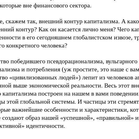
 которые вне финансового сектора.
е, скажем так, внешний контур капитализма. А како
нний контур? Как он касается лично меня? Чего ка
енности в его сегодняшнем глобалистском извозе, т
го конкретного человека?
тво победившего псевдорационализма, вульгарного
ализма и потребления (уж простите, это наше с ва
тво «цивилизованных людей») лепит из человеков а
нной выше экономической реальности. Весь этот в
р капитализма построен на нашем в вами поведении
ы этой глобальной системы. И частицы эти стремят
орые важнейшие особенности и характеристики, кот
е создают образ нашей «успешной», «правильной» и
ктивной» идентичности.