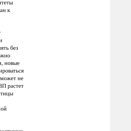
итеты
ан к
т
и
ять без
лжно
и, новые
ироваться
 может не
ВП растет
стицы
ной