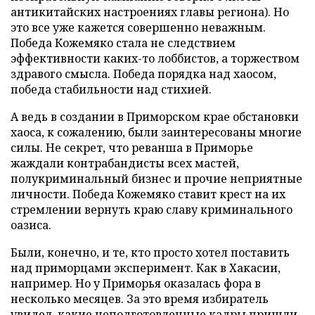
антикитайских настроениях главы региона). Но
это все уже кажется совершенно неважным.
Победа Кожемяко стала не следствием
эффективности каких-то лоббистов, а торжеством
здравого смысла. Победа порядка над хаосом,
победа стабильности над стихией.
А ведь в создании в Приморском крае обстановки
хаоса, к сожалению, были заинтересованы многие
силы. Не секрет, что реванша в Приморье
жаждали контрабандисты всех мастей,
полукриминальный бизнес и прочие неприятные
личности. Победа Кожемяко ставит крест на их
стремлении вернуть краю славу криминального
оазиса.
Были, конечно, и те, кто просто хотел поставить
над приморцами эксперимент. Как в Хакасии,
например. Но у Приморья оказалась фора в
несколько месяцев. За это время избиратель
увидел, какие неподготовленные кадры пришли