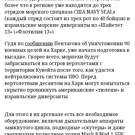
более что в регионе уже находится до трех
отрядов морского спецназа США NAVY SEALs
(каждый отряд состоит из трех рот по 40 бойцов) и
израильские морские диверсанты из «Шайетет
13» («Флотилия 13»).
Судя по
сообщению
Пентагона об уничтожении 90
военных целей на Харке, уже начата подготовка к
высадке. Скорее всего, морпехи будут
забрасываться на остров вертолетами с
территории Кувейта после того, как удастся
нейтрализовать системы ПВО. Перед
вертолетным десантом на Харк могут попытаться
скрытно проникнуть американские «тюлени» и
израильские диверсанты.
Для этого в их арсенале есть все необходимое
оборудование, включая дыхательные аппараты
замкнутого цикла, подводные «скутеры» и даже
сверхмалые подводные лодки Mark 8 Mod 1 SDV,