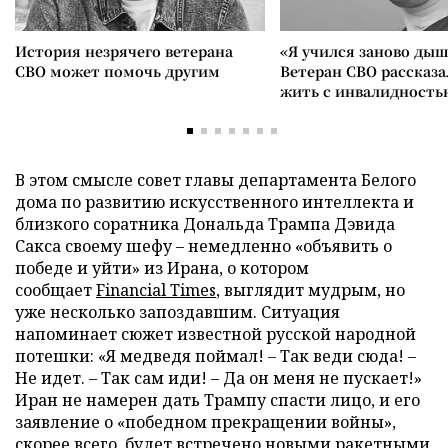
История незрячего ветерана
«Я учился заново дыш
СВО может помочь другим
Ветеран СВО рассказа
жить с инвалидность
В этом смысле совет главы департамента Белого
дома по развитию искусственного интеллекта и
близкого соратника Дональда Трампа Дэвида
Сакса своему шефу – немедленно «объявить о
победе и уйти» из Ирана, о котором
сообщает
Financial Times
, выглядит мудрым, но
уже несколько запоздавшим. Ситуация
напоминает сюжет известной русской народной
потешки: «Я медведя поймал! – Так веди сюда! –
Не идет. – Так сам иди! – Да он меня не пускает!»
Иран не намерен дать Трампу спасти лицо, и его
заявление о «победном прекращении войны»,
скорее всего, будет встречено новыми ракетными