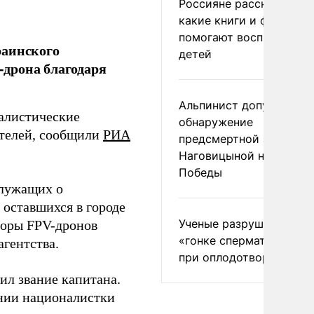
Россияне рассказали,
какие книги и фильмы
помогают воспитывать
раинского
детей
дрона благодаря
Альпинист допустил
алистические
обнаружение
ителей, сообщили
РИА
предсмертной записки
Наговицыной на пике
Победы
лужащих о
оставшихся в городе
Ученые разрушили миф
торы FPV-дронов
«гонке сперматозоидов
гентства.
при оплодотворении
ил звание капитана.
ении националистки