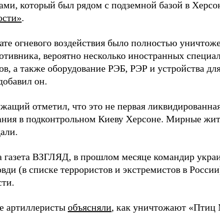
ами, который был рядом с подземной базой в Херсо
ости»
.
тате огневого воздействия было полностью уничтоже
ротивника, вероятно несколько иностранных специал
в, а также оборудование РЭБ, РЭР и устройства дл
добавил он.
жащий отметил, что это не первая ликвидированная
ния в подконтрольном Киеву Херсоне. Мирные жите
али.
а газета ВЗГЛЯД, в прошлом месяце командир укра
вди (в списке террористов и экстремистов в Росси
сти.
е артиллеристы
объясняли
, как уничтожают «Птиц 