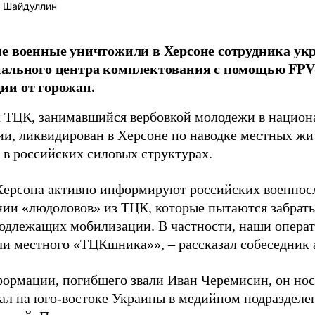
 Шайдуллин
е военные уничтожили в Херсоне сотрудника ук
ального центра комплектования с помощью FPV-
ии от горожан.
 ТЦК, занимавшийся вербовкой молодежи в национ
ии, ликвидирован в Херсоне по наводке местных ж
в российских силовых структурах.
ерсона активно информируют российских военнос
ии «людоловов» из ТЦК, которые пытаются забрать 
одлежащих мобилизации. В частности, наши опера
и местного «ТЦКшника»», – рассказал собеседник а
формации, погибшего звали Иван Черемисин, он нос
вал на юго-востоке Украины в медийном подраздел