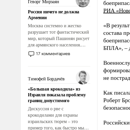
Геворг Мирзаян
боеприпас
означает многолетний период
РИА «Нов
Россия ничего не должна
уязвимости США, например,
Армении
перед Китаем.
«В резуль
Москва системно и жестко
разрушает тот фантастический
состава п
мир, который Пашинян рисует
боеприпасо
для армянского населения.
БПЛА», – 
Мир, где политические
17 комментариев
прожекты будут безусловно
Военнослу
оплачиваться за счет
формирова
российских
налогоплательщиков и где
не пострад
Тимофей Бордачёв
Еревану за свои поступки не
«Большая крокодила» из
нужно отвечать.
Как писал
Израиля показала проблему
границ допустимого
Роберт Бро
безопасно
Дискуссия о рве с
крокодилами для охраны
израильских тюрем – это
Российски
пример того, как быстро мы