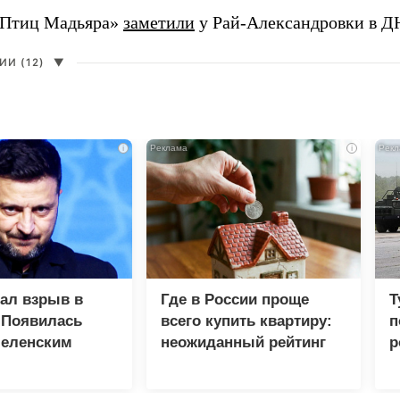
«Птиц Мадьяра»
заметили
у Рай-Александровки в Д
И (12)
▼
i
i
зал взрыв в
Где в России проще
Т
 Появилась
всего купить квартиру:
п
Зеленским
неожиданный рейтинг
р