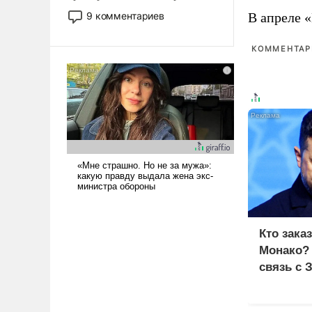
двигаемся по пути
9 комментариев
В апреле 
революционных изменений.
То, что несколько лет назад
КОММЕНТАРИ
было образом для
псевдонаучной фантастики,
стало всерьез обсуждаемой
идеей.
Кто зака
Монако?
связь с 