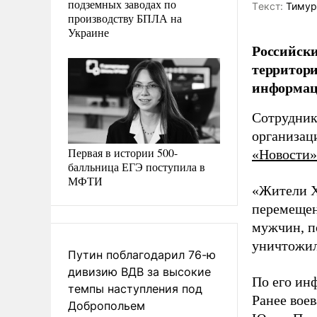
подземных заводах по
Tекст:
Тимур
производству БПЛА на
Украине
Российски
территори
информац
Сотрудник
организац
Первая в истории 500-
«Новости»
балльница ЕГЭ поступила в
МФТИ
«Жители Х
перемещен
мужчин, п
уничтожил
Путин поблагодарил 76-ю
дивизию ВДВ за высокие
По его ин
темпы наступления под
Ранее вое
Добропольем