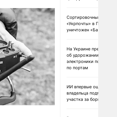
Сортировочный пункт
«Укрпочты» в Павлогра
уничтожен «Бандероль
На Украине предупреди
об удорожании китайс
электроники после уда
по портам
ИИ впервые оштрафова
владельца подмосковн
участка за борщевик