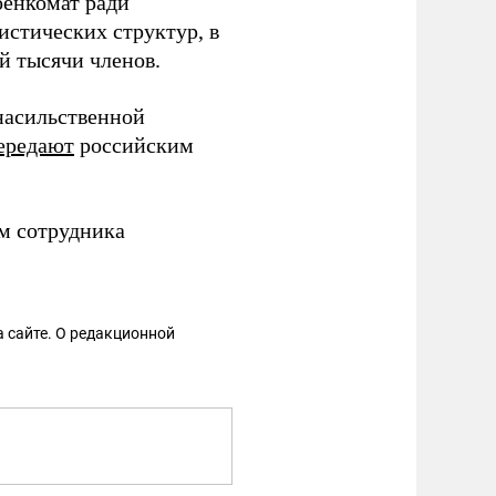
оенкомат ради
стических структур, в
й тысячи членов.
насильственной
ередают
российским
м сотрудника
 сайте. О редакционной