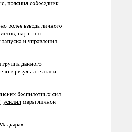
не, пояснил собеседник
но более взвода личного
истов, пара тонн
я запуска и управления
 группа данного
ли в результате атаки
инских беспилотных сил
и)
усилил
меры личной
Мадьяра».