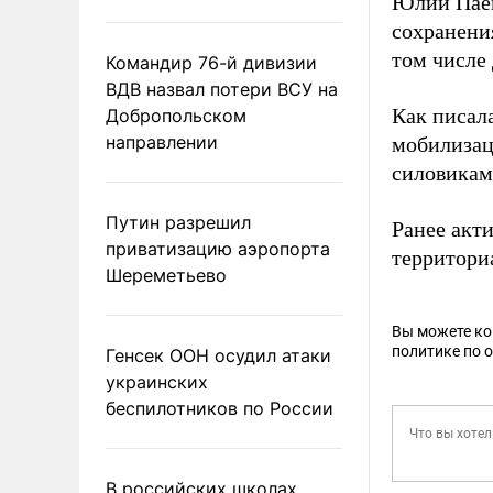
Юлии Паев
сохранени
том числе
Командир 76-й дивизии
ВДВ назвал потери ВСУ на
Как писал
Добропольском
направлении
мобилизац
силовикам
Путин разрешил
Ранее акт
приватизацию аэропорта
территори
Шереметьево
Вы можете к
политике по 
Генсек ООН осудил атаки
украинских
беспилотников по России
В российских школах