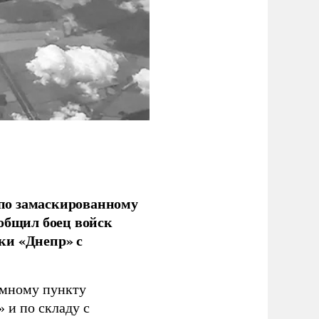
по замаскированному
ообщил боец войск
ки «Днепр» с
емному пункту
 и по складу с