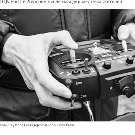
ТЦК убит в Херсоне после наводки местных жителей
chak/Keystone Press Agency/Global Look Press