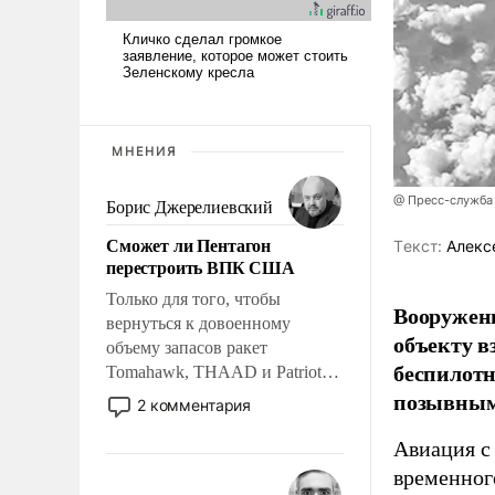
МНЕНИЯ
@ Пресс-служба
Борис Джерелиевский
Сможет ли Пентагон
Tекст:
Алекс
перестроить ВПК США
Только для того, чтобы
Вооружен
вернуться к довоенному
объекту в
объему запасов ракет
беспилотн
Tomahawk, THAAD и Patriot
позывным
США потребуется более трех
2 комментария
лет. Даже небольшая война с
Ираном опустошила
Авиация с
американские арсеналы.
временног
Сложившаяся ситуация