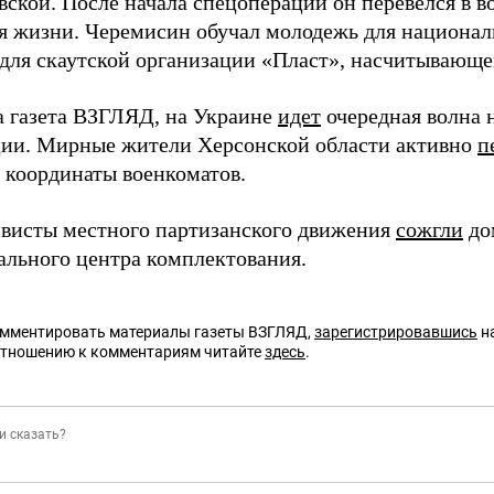
ской. После начала спецоперации он перевелся в в
я жизни. Черемисин обучал молодежь для национали
 для скаутской организации «Пласт», насчитывающе
а газета ВЗГЛЯД, на Украине
идет
очередная волна 
ии. Мирные жители Херсонской области активно
п
 координаты военкоматов.
ивисты местного партизанского движения
сожгли
до
ального центра комплектования.
омментировать материалы газеты ВЗГЛЯД,
зарегистрировавшись
на
отношению к комментариям читайте
здесь
.