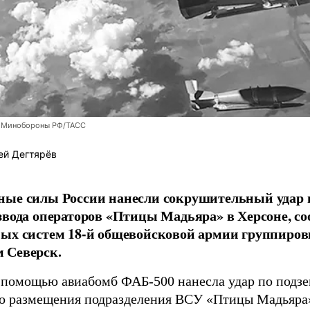
 Минобороны РФ/ТАСС
ей Дегтярёв
ные силы России нанесли сокрушительный удар 
звода операторов «Птицы Мадьяра» в Херсоне, с
ых систем 18-й общевойсковой армии группиров
 Северск.
 помощью авиабомб ФАБ-500 нанесла удар по подз
о размещения подразделения ВСУ «Птицы Мадьяра»