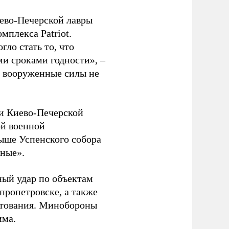
иево-Печерской лавры
мплекса Patriot.
ло стать то, что
и сроками годности», –
е вооруженные силы не
и Киево-Печерской
ой военной
ыше Успенского собора
нные».
ный удар по объектам
пропетровске, а также
ктования. Минобороны
има.