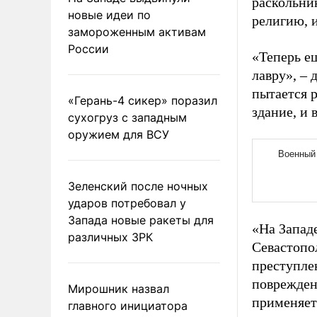
раскольни
новые идеи по
религию, и
замороженным активам
России
«Теперь е
лавру», – 
пытается 
«Герань-4 сикер» поразил
здание, и
сухогруз с западным
оружием для ВСУ
Зеленский после ночных
ударов потребовал у
Запада новые ракеты для
«На Запад
различных ЗРК
Севастопо
преступле
поврежден
Мирошник назвал
применяет
главного инициатора