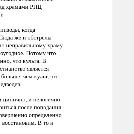
над храмами РПЦ
т.
пизоды, когда
Сюда же и обстрелы
 по неправильному храму
гоугодное. Потому что
нно, что культа. В
стианство является
больше, чем культ, это
едведев.
и цинично, и нелогично.
коиться после попадания
совершенно определенно
у восстановим. В то и