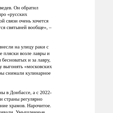
едев. Он обратил
про «русских
й связи очень хочется
тся святыней вообще», –
несли на улицу раки с
 пляски возле лавры и
бесноватых и за лавру,
ру выгонять «московских
вры снимали кулинарное
ы в Донбассе, а с 2022-
ии страны регулярно
ние храмов. Нарочитое.
еливали. Умышленные