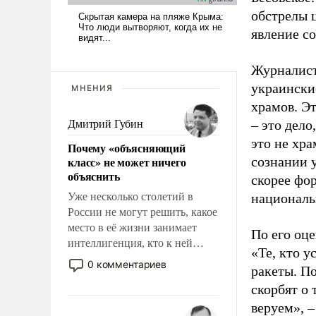
обстрелы 
явление со
Журналист
украински
МНЕНИЯ
храмов. Э
– это дел
Дмитрий Губин
это не хра
Почему «объясняющий
класс» не может ничего
сознании 
объяснить
скорее фор
Уже несколько столетий в
националь
России не могут решить, какое
место в её жизни занимает
По его оц
интеллигенция, кто к ней
«Те, кто у
принадлежит, а кого из неё
0 комментариев
ракеты. П
исключили с правом
скорбят о 
восстановления и без оного. И
чем она отличается от просто
веруем», –