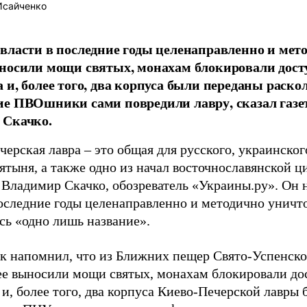
Исайченко
власти в последние годы целенаправленно и мет
носили мощи святых, монахам блокировали дост
 и, более того, два корпуса были переданы раск
е ПВОшники сами повредили лавру, сказал газе
 Скачко.
ерская лавра – это общая для русского, украинског
ятыня, а также одно из начал восточнославянской ц
 Владимир Скачко, обозреватель «Украины.ру». Он 
последние годы целенаправленно и методично уничто
сь «одно лишь название».
к напомнил, что из Ближних пещер Свято-Успенск
ее выносили мощи святых, монахам блокировали до
 и, более того, два корпуса Киево-Печерской лавры