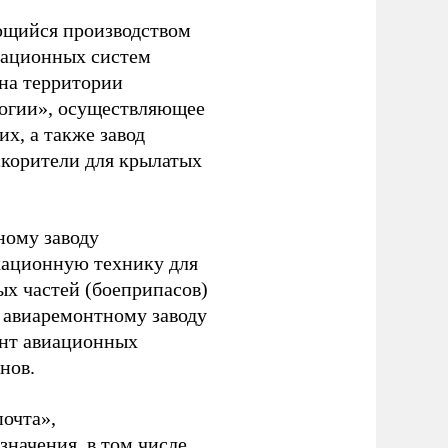
ющийся производством
кационных систем
 на территории
логии», осуществляющее
х, а также завод
корители для крылатых
ному заводу
кационную технику для
х частей (боеприпасов)
и авиаремонтному заводу
онт авиационных
нов.
очта»,
начения, в том числе