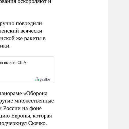
ования оскорбляют и
ручно повредили
еленский всячески
нской же ракеты в
ики.
-панораме «Оборона
 другие множественные
м России на фоне
цию Европы, которая
подчеркнул Скачко.