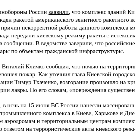
инобороны России
заявили
, что комплекс зданий К
ден ракетой американского зенитного ракетного ко
 причин некорректной работы данного комплекса мог
пада передали киевскому режиму ракеты с истекшим
 в сообщении. В ведомстве заверили, что российски
дары по объектам гражданской инфраструктуры.
 Виталий Кличко сообщил, что ночью на территори
изошел пожар. Как уточнил глава Киевской городск
ации Тимур Ткаченко, возгорание произошло на кр
ории лавры. По его словам, «повреждения существе
 в ночь на 15 июня ВС России нанесли массирован
промышленного комплекса в Киеве, Харькове и Дне
м аэродромам и территориальным центрам компле
то ответом на террористические акты киевского реж