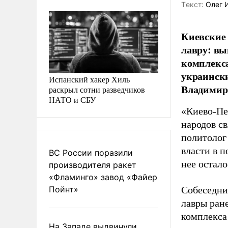
Tекст:
Олег 
Киевские 
лавру: вы
комплекса
украински
Испанский хакер Хиль
Владимир
раскрыл сотни разведчиков
НАТО и СБУ
«Киево-Печ
народов св
политолог
власти в 
ВС России поразили
нее остало
производителя ракет
«Фламинго» завод «Файер
Пойнт»
Собеседни
лавры ран
комплекса
На Западе выдвинули