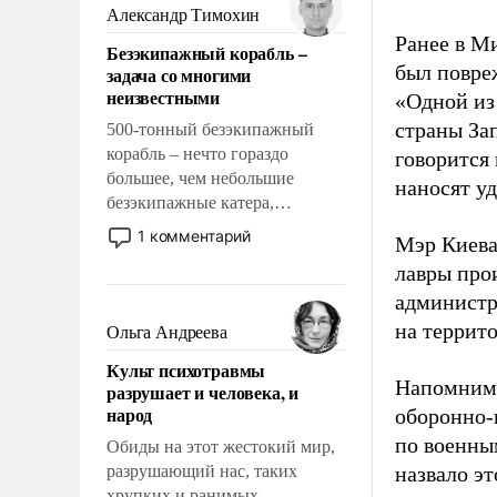
образованных людей. Иногда
Александр Тимохин
казалось, что эти вопросы
Ранее в М
Безэкипажный корабль –
решены раз и навсегда, но –
был повреж
задача со многими
нет, не решены.
неизвестными
«Одной из
страны За
500-тонный безэкипажный
корабль – нечто гораздо
говорится
большее, чем небольшие
наносят у
безэкипажные катера,
применение которых уже
1 комментарий
Мэр Киева
стало обыденностью. Задача по
лавры про
созданию такого корабля очень
администр
сложна и амбициозна. Однако
и ее реализация радикально
на террит
Ольга Андреева
поднимет наши боевые
Культ психотравмы
возможности.
Напомним,
разрушает и человека, и
народ
оборонно-
по военны
Обиды на этот жестокий мир,
разрушающий нас, таких
назвало э
хрупких и ранимых,