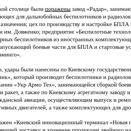
кой столице были
поражены
завод «Радар», занима
ющих для дальнобойных беспилотников и радиоло
назначения; цех по производству и настройке БПЛА
и им. Довженко; предприятие «Беспилотные техно
арных беспилотников из иностранных комплектующи
ыпускающий боевые части для БПЛА и стартовые ус
аминго».
о, удары были нанесены по Киевскому государствен
ник», который производит беспилотники и радиоло
ании «Укр Армо Тех», занимающейся сборкой боевы
и ракет, а также по Киевскому агрегатному заводу 
жданской авиации, осуществляющим выпуск и рем
тивных двигателей, а также комплектующих для дро
ажен «Киевский инновационный терминал «Новая п
яющий доставку и хранение продукции двойного наз