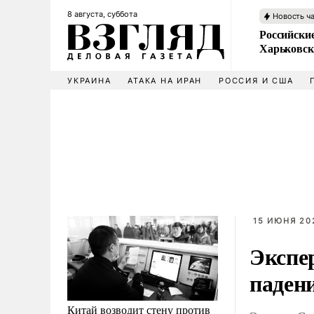
8 августа, суббота
Новость ч
Российски
Харьковск
УКРАИНА
АТАКА НА ИРАН
РОССИЯ И США
15 ИЮНЯ 202
Экспе
падени
Китай возводит стену против