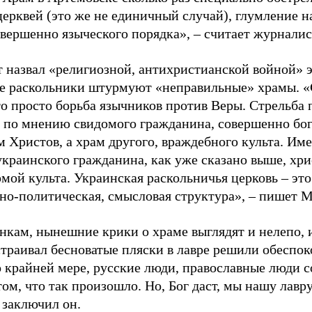
церквей (это же не единичный случай), глумление 
вершенно языческого порядка», – считает журналис
 назвал «религиозной, антихристианской войной» э
е раскольники штурмуют «неправильные» храмы. «
то просто борьба язычников против Веры. Стрельба
о, по мнению свидомого гражданина, совершенно бо
м Христов, а храм другого, враждебного культа. Име
украинского гражданина, как уже сказано выше, хри
мой культа. Украинская раскольничья церковь – это 
но-политическая, смысловая структура», – пишет М
енкам, нынешние крики о храме выглядят и нелепо, 
страивал бесноватые пляски в лавре решили обеспо
о крайней мере, русские люди, православные люди 
том, что так произошло. Но, Бог даст, мы нашу лавр
 заключил он.