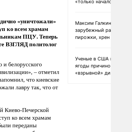
«только началом»
одично «уничтожали»
Максим Галкин добавил
уп ко всем храмам
зарубежный райдер
ольникам ПЦУ. Теперь
пирожки, хрен и морс
те ВЗГЛЯД политолог
Ученые в США назвали 
о и белорусского
ягоды причиной
ивилизации», – отметил
«взрывной» диареи
напомнил, что киевские
жали лавру так, что от
ой Киево-Печерской
ступ ко всем храмам
 были переданы