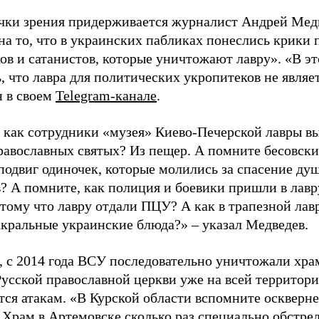
чки зрения придерживается журналист Андрей Медв
на то, что в украинских пабликах понеслись крики 
в и сатанистов, которые уничтожают лавру». «В это
 что лавра для политических укропитеков не являе
н в своем
Telegram-канале
.
 как сотрудники «музея» Киево-Печерской лавры вы
авославных святых? Из пещер. А помните бесовские
одвиг одиночек, которые молились за спасение душ 
в? А помните, как полиция и боевики пришли в лав
отому что лавру отдали ПЦУ? А как в трапезной ла
акральные украинские блюда?» – указал Медведев.
, с 2014 года ВСУ последовательно уничтожали храм
Русской православной церкви уже на всей территор
тся атакам. «В Курской области вспомните оскверне
. Храм в Артемовске сколько раз специально обстр