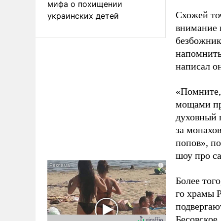
мифа о похищении
Схожей то
украинских детей
внимание 
безбожнико
напомнить,
написал о
«Помните,
мощами пр
духовный п
за монахо
попов», п
шоу про с
Более того
го храмы 
подвергаю
Бесовское