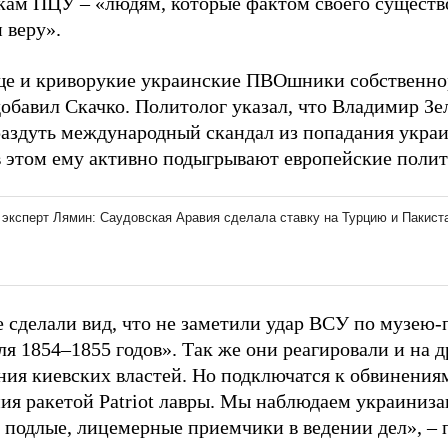
кам ПЦУ – «людям, которые фактом своего существ
 веру».
ще и криворукие украинские ПВОшники собственно
добавил Скачко. Политолог указал, что Владимир З
раздуть международный скандал из попадания украи
 в этом ему активно подыгрывают европейские полит
е сделали вид, что не заметили удар ВСУ по музею
ля 1854–1855 годов». Так же они реагировали и на
ния киевских властей. Но подключатся к обвинения
ия ракетой Patriot лавры. Мы наблюдаем украиниза
 подлые, лицемерные приемчики в ведении дел», – 