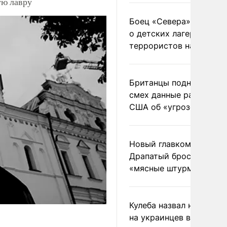
ую лавру
Боец «Севера» рассказ
о детских лагерях
террористов на Украин
Британцы подняли на
смех данные разведки
США об «угрозе России
Новый главком ВСУ
Драпатый бросил солда
«мясные штурмы»
Кулеба назвал нападени
на украинцев в Польше