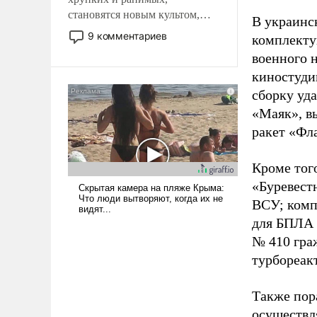
становятся новым культом,
В украинс
постепенно вытесняя и
9 комментариев
комплекту
отменяя традиционное
военного 
требование к человеку – быть
киностуди
мужественным и твердым под
ударами судьбы, брать на себя
сборку уд
ответственность, помогать
«Маяк», в
слабым, идти вперед и
ракет «Фл
адаптироваться.
Кроме тог
«Буревест
ВСУ; комп
для БПЛА 
№ 410 гра
турбореак
Также пор
осуществл