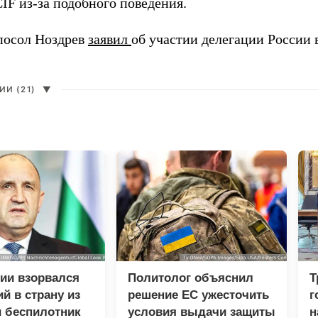
IF из-за подобного поведения.
посол Ноздрев
заявил
об участии делегации России 
И (21)
▼
ии взорвался
Политолог объяснил
Т
й в страну из
решение ЕС ужесточить
г
 беспилотник
условия выдачи защиты
н