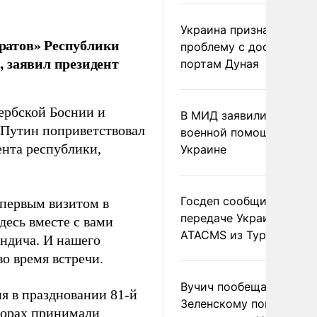
Украина признала
ратов» Республики
проблему с доступом к
 заявил президент
портам Дуная
ербской Боснии и
В МИД заявили о прямо
 Путин поприветствовал
военной помощи Румы
ента республики,
Украине
Госдеп сообщил о
 первым визитом в
передаче Украине раке
десь вместе с вами
ATACMS из Турции
ндича. И нашего
о время встречи.
Вучич пообещал
я в праздновании 81-й
Зеленскому помочь со
ворах принимали