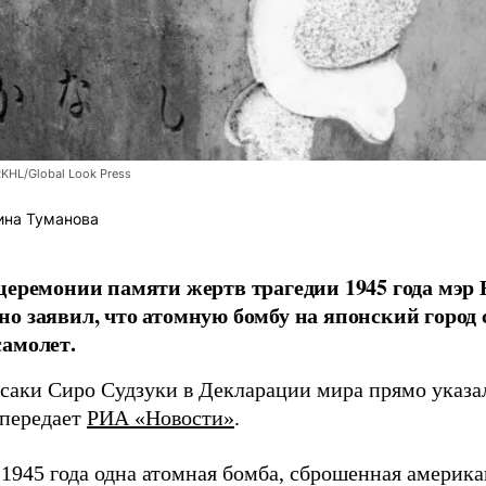
RKHL/Global Look Press
ина Туманова
церемонии памяти жертв трагедии 1945 года мэр
о заявил, что атомную бомбу на японский город
амолет.
асаки Сиро Судзуки в Декларации мира прямо указа
 передает
РИА «Новости»
.
а 1945 года одна атомная бомба, сброшенная амери