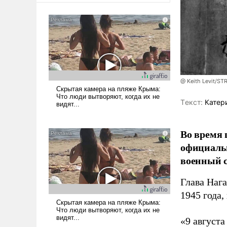
@ Keith Levit/ST
Tекст:
Катер
Во время 
официальн
военный с
Глава Наг
1945 года,
«9 август