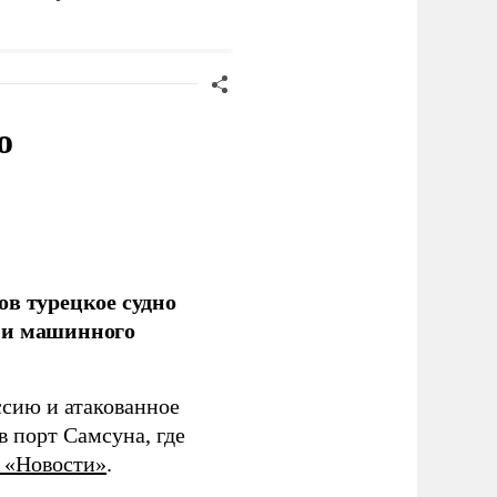
производству БПЛА на
Украине
о
ов турецкое судно
 и машинного
ссию и атакованное
 порт Самсуна, где
 «Новости»
.