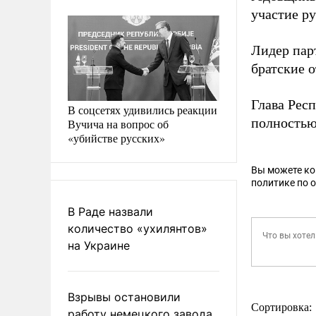
участие р
Лидер пар
братские 
Глава Рес
В соцсетях удивились реакции
полностью
Вучича на вопрос об
«убийстве русских»
Вы можете к
политике по 
В Раде назвали
количество «ухилянтов»
на Украине
Взрывы остановили
Сортировка:
работу немецкого завода