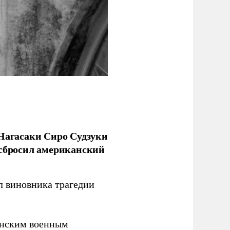
 Нагасаки Сиро Судзуки
 сбросил американский
л виновника трагедии
канским военным