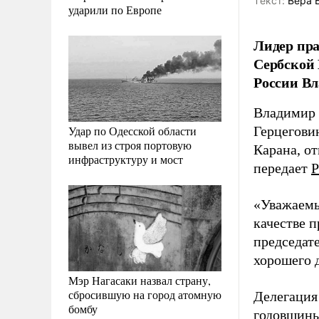
Tекст:
Вера 
ударили по Европе
Лидер пр
Сербской 
России В
Владимир 
Удар по Одесской области
Герцегови
вывел из строя портовую
Карана, от
инфраструктуру и мост
передает
Р
«Уважаемы
качестве п
председат
хорошего д
Мэр Нагасаки назвал страну,
сбросившую на город атомную
Делегация
бомбу
годовщины