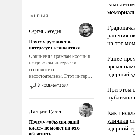
самолетом,
мемориаль
МНЕНИЯ
Градоначал
Сергей Лебедев
ранения ок
Почему русских так
на тот мом
интересует геополитика
Обвинения граждан России в
Ранее пре
нездоровом интересе к
время пам
геополитике –
ядерный уд
несостоятельны. Этот интерес
рационален и прагматичен. Он
3 комментария
При этом 
обусловлен тысячелетним
опытом выживания в крайне
публично п
непростых условиях и
фундаментальным знанием,
Дмитрий Губин
Как писал
что мировая политика имеет
уличила
яп
Почему «объясняющий
свойство заявляться на порог
класс» не может ничего
ядерной т
нашего дома.
объяснить