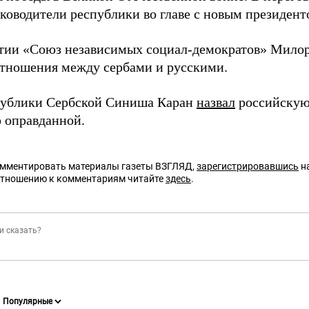
уководители республики во главе с новым президен
тии «Союз независимых социал-демократов» Мило
отношения между сербами и русскими.
публики Сербской Синиша Каран
назвал
российскую
 оправданной.
омментировать материалы газеты ВЗГЛЯД,
зарегистрировавшись
на
отношению к комментариям читайте
здесь
.