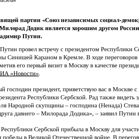
Басилая
авящей партии «Союз независимых социал-демок
Милорад Додик является хорошим другом России,
ладимир Путин.
Путин провел встречу с президентом Республики С
ны Синишей Караном в Кремле. В ходе переговоров
метив его первый визит в Москву в качестве презид
ИА «Новости»
.
й господин президент, приветствую вас в Москве с
резидента Республики Сербской. Рад также видеть з
еля Народной скупщины – господина (Ненада) Стева
руга давнего – Милорада Додика», – заявил Путин в
 Республики Сербской прибыла в Москву для участи
 победы в Великой Отечественной войне. В перего