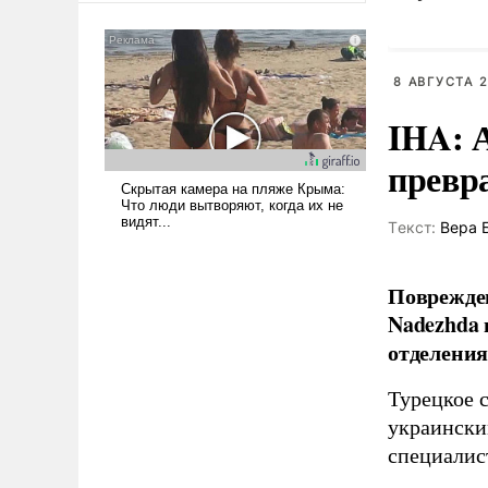
сложна и амбициозна. Однако
и ее реализация радикально
поднимет наши боевые
8 АВГУСТА 2
возможности.
IHA: 
превр
Tекст:
Вера 
Поврежден
Nadezhda 
отделения
Турецкое 
украински
специалис