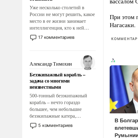
вассалом C
Уже несколько столетий в
России не могут решить, какое
При этом 
место в ее жизни занимает
Нагасаки.
интеллигенция, кто к ней
принадлежит, а кого из нее
17 комментариев
КОММЕНТАРИ
исключили с правом
восстановления и без оного. И
чем она отличается от просто
образованных людей. Иногда
Александр Тимохин
казалось, что эти вопросы
Безэкипажный корабль –
решены раз и навсегда, но –
задача со многими
нет, не решены.
неизвестными
500-тонный безэкипажный
корабль – нечто гораздо
большее, чем небольшие
безэкипажные катера,
В Болгар
применение которых уже
5 комментариев
влетевши
стало обыденностью. Задача по
Румынии
созданию такого корабля очень