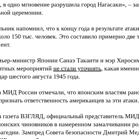
 в одно мгновение разрушила город Нагасаки», – з
ной церемонии.
ьник напомнил, что к концу года в результате ата
оло 150 тыс. человек. Это составило примерно две 
ент.
мьер-министр Японии Санаэ Такаити и мэр Хироси
ятных мероприятий
не стали уточнять
, какая именн
ар шестого августа 1945 года.
в МИД России отмечали, что японским властям рано
ризнать ответственность американцев за эти атаки.
а газета ВЗГЛЯД, официальный представитель МИ
онских чиновников в намеренном замалчивании ро
рагедии. Зампред Совета безопасности Дмитрий Ме