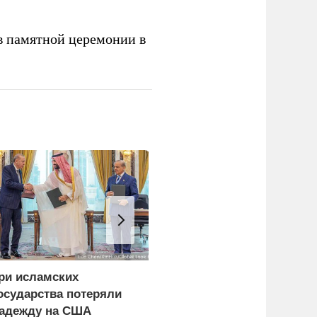
в памятной церемонии в
ри исламских
СМИ сообщили о
осударства потеряли
скрытых подземных
адежду на США
заводах по