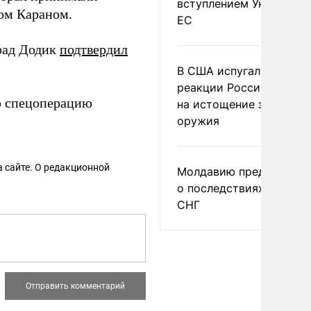
вступлением Украины в
том Караном.
ЕС
рад Додик
подтвердил
В США испугались
реакции России и Кита
 спецоперацию
на истощение запасов
оружия
 сайте. О редакционной
Молдавию предупреди
о последствиях выхода
СНГ