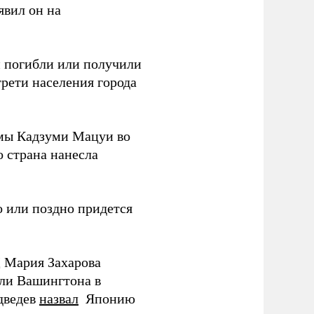
аявил он на
ки погибли или получили
трети населения города
мы Кадзуми Мацуи во
о страна нанесла
 или поздно придется
Д Мария Захарова
ли Вашингтона в
дведев
назвал
Японию