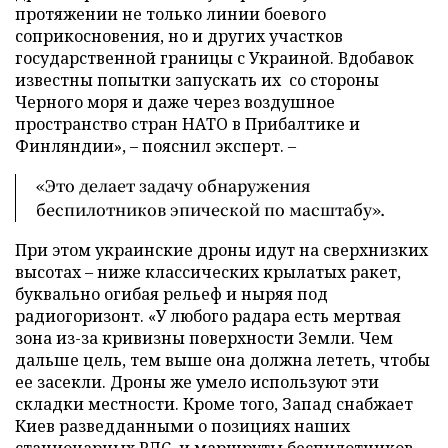
протяжении не только линии боевого
соприкосновения, но и других участков
государственной границы с Украиной. Вдобавок
известны попытки запускать их со стороны
Черного моря и даже через воздушное
пространство стран НАТО в Прибалтике и
Финляндии», – пояснил эксперт. –
«Это делает задачу обнаружения
беспилотников эпической по масштабу».
При этом украинские дроны идут на сверхнизких
высотах – ниже классических крылатых ракет,
буквально огибая рельеф и ныряя под
радиогоризонт. «У любого радара есть мертвая
зона из-за кривизны поверхности Земли. Чем
дальше цель, тем выше она должна лететь, чтобы
ее засекли. Дроны же умело используют эти
складки местности. Кроме того, Запад снабжает
Киев разведданными о позициях наших
стационарных РЛС, и маршруты беспилотников