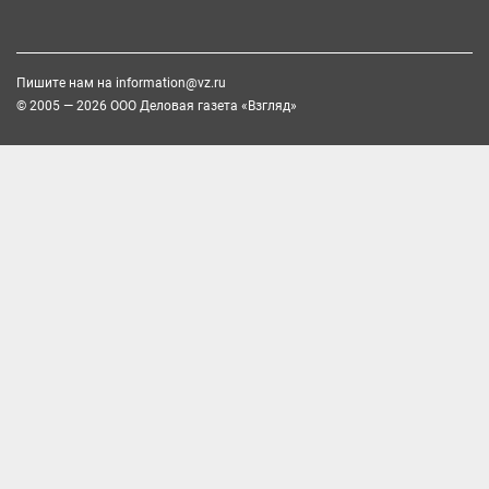
Пишите нам на
information@vz.ru
© 2005 — 2026 ООО Деловая газета «Взгляд»