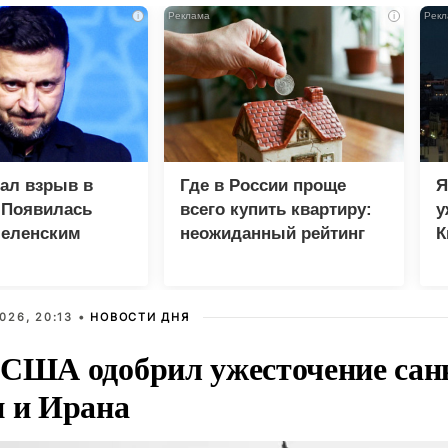
i
i
зал взрыв в
Где в России проще
Я
 Появилась
всего купить квартиру:
у
Зеленским
неожиданный рейтинг
К
в
026, 20:13 •
НОВОСТИ ДНЯ
 США одобрил ужесточение сан
и и Ирана