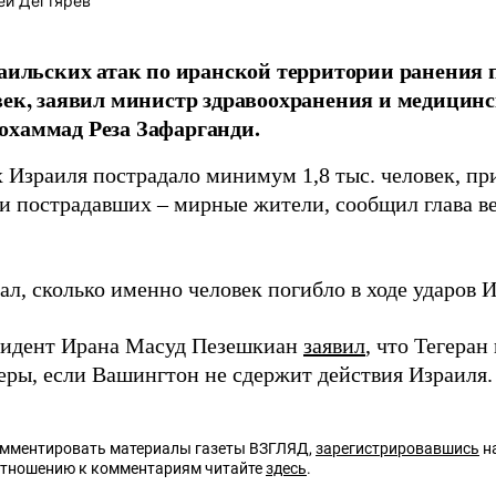
ей Дегтярев
раильских атак по иранской территории ранения
век, заявил министр здравоохранения и медицинс
хаммад Реза Зафарганди.
х Израиля пострадало минимум 1,8 тыс. человек, п
и пострадавших – мирные жители, сообщил глава ве
ал, сколько именно человек погибло в ходе ударов И
зидент Ирана Масуд Пезешкиан
заявил
, что Тегеран
еры, если Вашингтон не сдержит действия Израиля.
омментировать материалы газеты ВЗГЛЯД,
зарегистрировавшись
на
отношению к комментариям читайте
здесь
.