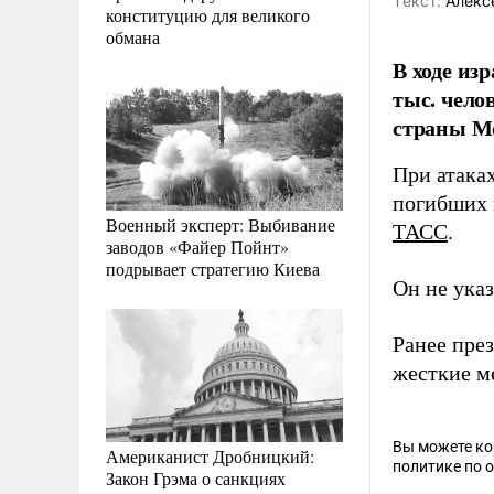
Tекст:
Алекс
конституцию для великого
обмана
В ходе из
тыс. чело
страны Мо
При атака
погибших 
Военный эксперт: Выбивание
ТАСС
.
заводов «Файер Пойнт»
подрывает стратегию Киева
Он не указ
Ранее пре
жесткие м
Вы можете к
Американист Дробницкий:
политике по 
Закон Грэма о санкциях