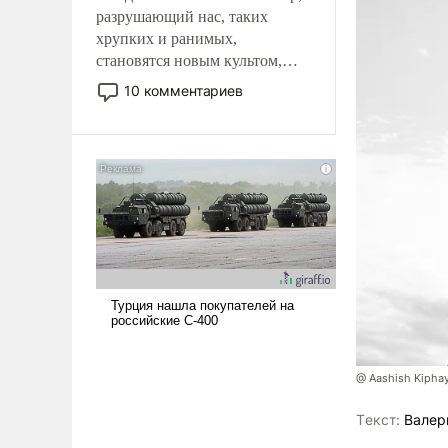
разрушающий нас, таких
хрупких и ранимых,
становятся новым культом,
постепенно вытесняя и
10 комментариев
отменяя традиционное
требование к человеку – быть
мужественным и твердым под
ударами судьбы, брать на себя
ответственность, помогать
слабым, идти вперед и
адаптироваться.
@ Aashish Kiphay
Tекст:
Валер