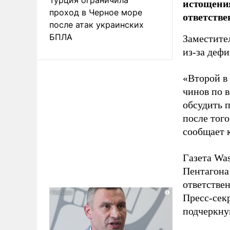
истощения
проход в Черное море
ответстве
после атак украинских
БПЛА
Заместите
из-за деф
«Второй в
чинов по 
обсудить 
после того
сообщает 
Газета Was
Пентагона
ответстве
Пресс-сек
подчеркнув