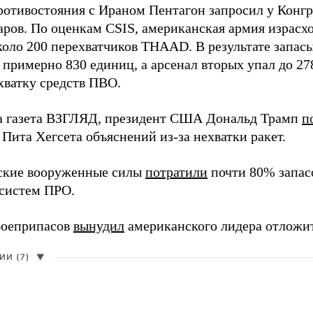
ротивостояния с Ираном Пентагон запросил у Конг
ров. По оценкам CSIS, американская армия израсход
около 200 перехватчиков THAAD. В результате запас
о примерно 830 единиц, а арсенал вторых упал до 2
хватку средств ПВО.
а газета ВЗГЛЯД, президент США Дональд Трамп
п
Пита Хегсета объяснений из-за нехватки ракет.
ские вооруженные силы
потратили
почти 80% запасо
систем ПРО.
боеприпасов
вынудил
американского лидера отложит
И (7)
▼