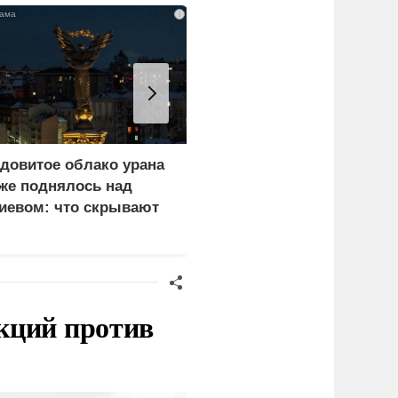
i
довитое облако урана
«Генерал-провал»: кака
же поднялось над
правда выяснилась про
иевом: что скрывают
Драпатого
ласти
кций против