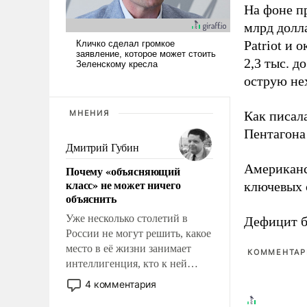
На фоне п
млрд долла
Patriot и 
2,3 тыс. д
острую не
МНЕНИЯ
Как писал
Пентагона 
Дмитрий Губин
Американ
Почему «объясняющий
класс» не может ничего
ключевых 
объяснить
Уже несколько столетий в
Дефицит 
России не могут решить, какое
место в её жизни занимает
КОММЕНТАРИ
интеллигенция, кто к ней
принадлежит, а кого из неё
4 комментария
исключили с правом