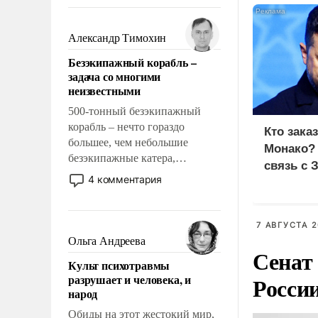
восстановления и без оного. И
чем она отличается от просто
образованных людей. Иногда
Александр Тимохин
казалось, что эти вопросы
Безэкипажный корабль –
решены раз и навсегда, но –
задача со многими
нет, не решены.
неизвестными
500-тонный безэкипажный
корабль – нечто гораздо
Кто зака
большее, чем небольшие
Монако?
безэкипажные катера,
связь с 
применение которых уже
4 комментария
стало обыденностью. Задача по
созданию такого корабля очень
сложна и амбициозна. Однако
7 АВГУСТА 2
и ее реализация радикально
Ольга Андреева
Сенат
поднимет наши боевые
Культ психотравмы
возможности.
разрушает и человека, и
Росси
народ
Обиды на этот жестокий мир,