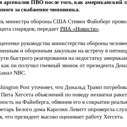
 арсеналов ПВО после того, как американский л
нного за снабжение чиновника.
ль министра обороны США Стивен Файнберг провел
ицита снарядов, передает
РИА «Новости»
.
 цепочке руководства министерства обороны челове
военным и оборонным закупкам на встречу в пятниц
пути быстрого реагирования на недостатку американ
 как он получил гневный звонок от президента Дон
канал NBC.
hington Post уточняет, что Дональд Трамп потребов
 Пита Хегсета объяснений по поводу нехватки раке
нность на Файнберга, обвинив его в сокрытии реаль
ретарь Белого дома Каролин Левитт опровергла слух
, что президент высоко оценивает работу Хегсета.