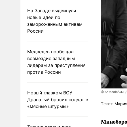
На Западе выдвинули
новые идеи по
замороженным активам
России
Медведев пообещал
возмездие западным
лидерам за преступления
против России
Новый главком ВСУ
@ AdMedia/CNP/G
Драпатый бросил солдат в
Tекст:
Мария
«мясные штурмы»
Миноборо
Турция ограничила