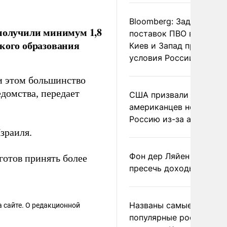
Bloomberg: Задержка
 получили минимум 1,8
поставок ПВО вынудит
кого образования
Киев и Запад принять
условия России
ри этом большинство
домства, передает
США призвали
американцев не посеща
Россию из-за атак ВСУ
зраиля.
Фон дер Ляйен призвал
 готов принять более
пресечь доходы России
Названы самые
 сайте. О редакционной
популярные российски