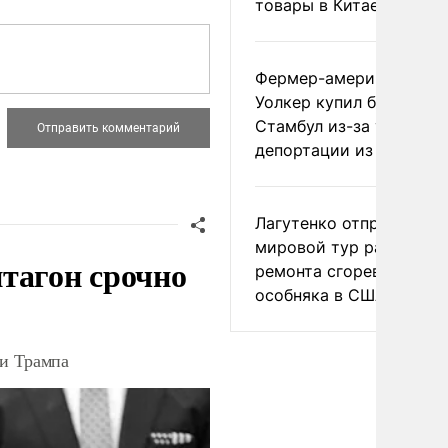
товары в Китае
Фермер-американец
Уолкер купил билет в
Стамбул из-за угрозы
депортации из России
Лагутенко отправился в
мировой тур ради
тагон срочно
ремонта сгоревшего
особняка в США
ки Трампа